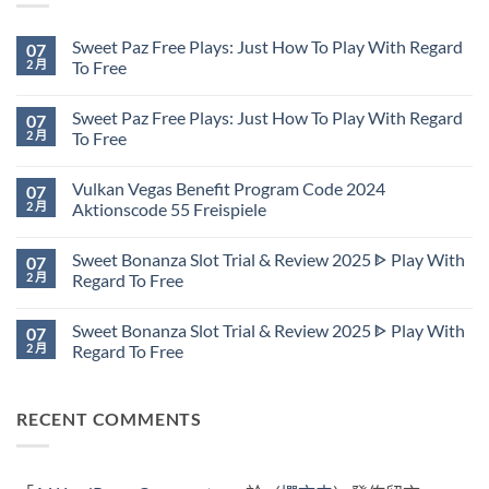
Sweet Paz Free Plays: Just How To Play With Regard
07
2 月
To Free
在
尚
〈Sweet
無
Sweet Paz Free Plays: Just How To Play With Regard
07
Paz
留
Free
言
2 月
To Free
Plays:
Just
在
尚
How
〈Sweet
無
Vulkan Vegas Benefit Program Code 2024
07
To
Paz
留
Play
Free
言
2 月
Aktionscode 55 Freispiele
With
Plays:
Regard
Just
在
尚
To
How
〈Vulkan
無
Sweet Bonanza Slot Trial & Review 2025 ᐈ Play With
07
Free〉
To
Vegas
留
中
Play
Benefit
言
2 月
Regard To Free
With
Program
Regard
Code
在
尚
To
2024
〈Sweet
無
Sweet Bonanza Slot Trial & Review 2025 ᐈ Play With
07
Free〉
Aktionscode
Bonanza
留
中
55
Slot
言
2 月
Regard To Free
Freispiele〉
Trial
中
&
在
尚
Review
〈Sweet
無
2025
Bonanza
留
RECENT COMMENTS
ᐈ
Slot
言
Play
Trial
With
&
Regard
Review
To
2025
Free〉
ᐈ