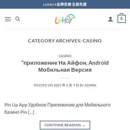
Skip
LOHOY品牌官網 全館免運
to
content
0
CATEGORY ARCHIVES:
CASINO
CASINO
“приложение На Айфон, Android
Мобильная Версия
POSTED ON
2025 年 2 月 7 日
BY
ADMIN
Pin Up App Удобное Приложение дли Мобильного
Казино Pin […]
CONTINUE READING
→