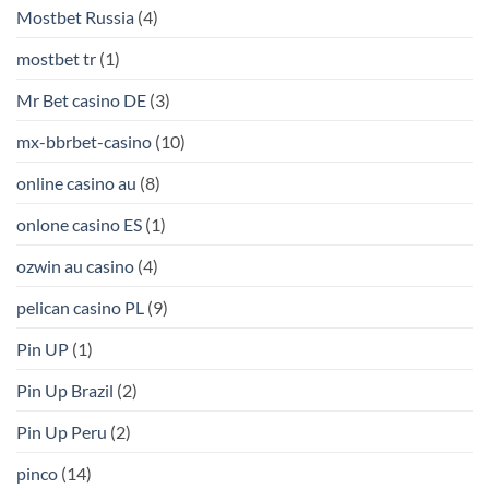
Mostbet Russia
(4)
mostbet tr
(1)
Mr Bet casino DE
(3)
mx-bbrbet-casino
(10)
online casino au
(8)
onlone casino ES
(1)
ozwin au casino
(4)
pelican casino PL
(9)
Pin UP
(1)
Pin Up Brazil
(2)
Pin Up Peru
(2)
pinco
(14)