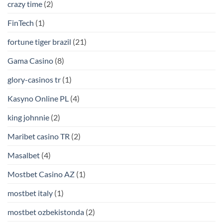
crazy time
(2)
FinTech
(1)
fortune tiger brazil
(21)
Gama Casino
(8)
glory-casinos tr
(1)
Kasyno Online PL
(4)
king johnnie
(2)
Maribet casino TR
(2)
Masalbet
(4)
Mostbet Casino AZ
(1)
mostbet italy
(1)
mostbet ozbekistonda
(2)