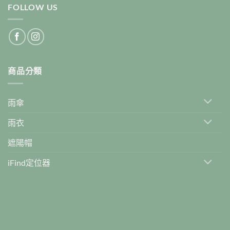
FOLLOW US
商品分類
雨傘
雨衣
遮陽帽
iFind定位器