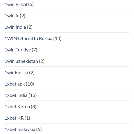
1win Brazil
(3)
1win fr
(2)
1win India
(2)
1WIN Official In Russia
(14)
1win Turkiye
(7)
1win uzbekistan
(2)
1winRussia
(2)
1xbet apk
(10)
1xbet india
(13)
1xbet Korea
(8)
1xbet KR
(1)
1xbet malaysia
(5)