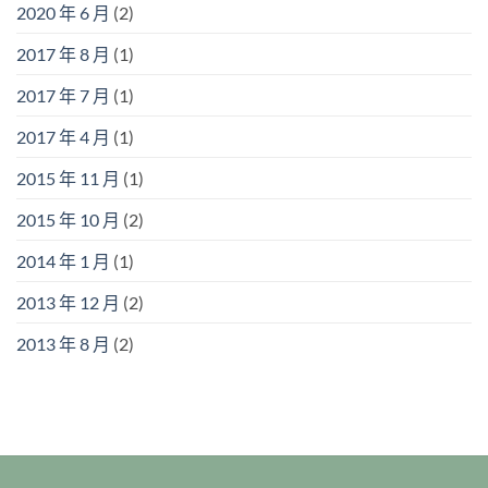
2020 年 6 月
(2)
2017 年 8 月
(1)
2017 年 7 月
(1)
2017 年 4 月
(1)
2015 年 11 月
(1)
2015 年 10 月
(2)
2014 年 1 月
(1)
2013 年 12 月
(2)
2013 年 8 月
(2)