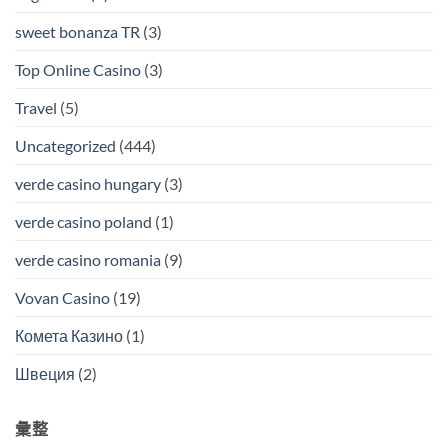
sweet bonanza TR
(3)
Top Online Casino
(3)
Travel
(5)
Uncategorized
(444)
verde casino hungary
(3)
verde casino poland
(1)
verde casino romania
(9)
Vovan Casino
(19)
Комета Казино
(1)
Швеция
(2)
彙整