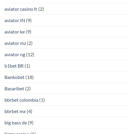
aviator casino fr
(2)
aviator IN
(9)
aviator ke
(9)
aviator mz
(2)
aviator ng
(12)
b1bet BR
(1)
Bankobet
(18)
Basaribet
(2)
bbrbet colombia
(1)
bbrbet mx
(4)
big bass de
(9)
bizzo casino
(1)