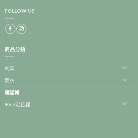
多
FOLLOW US
種
款
式。
可
在
產
商品分類
品
頁
面
雨傘
選
擇
雨衣
選
項
遮陽帽
iFind定位器