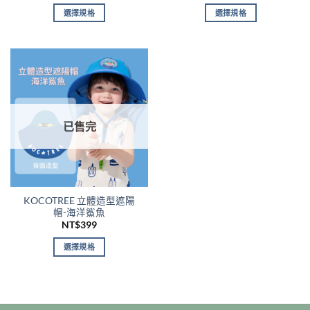
擇
擇
選擇規格
選擇規格
選
選
此
此
項
項
產
產
品
品
有
有
多
多
種
種
款
款
已售完
式。
式。
可
可
在
在
產
產
品
品
KOCOTREE 立體造型遮陽
頁
頁
帽-海洋鯊魚
面
面
NT$
399
選
選
擇
擇
選擇規格
選
選
此
項
項
產
品
有