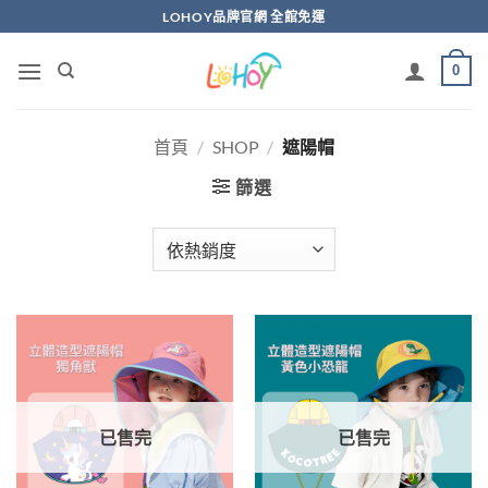
Skip
LOHOY品牌官網 全館免運
to
content
0
首頁
/
SHOP
/
遮陽帽
篩選
已售完
已售完