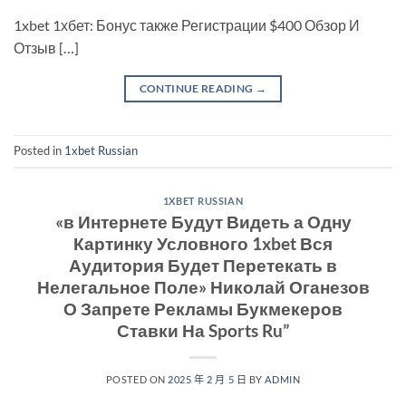
1xbet 1хбет: Бонус также Регистрации $400 Обзор И
Отзыв […]
CONTINUE READING
→
Posted in
1xbet Russian
1XBET RUSSIAN
«в Интернете Будут Видеть а Одну
Картинку Условного 1xbet Вся
Аудитория Будет Перетекать в
Нелегальное Поле» Николай Оганезов
О Запрете Рекламы Букмекеров
Ставки На Sports Ru”
POSTED ON
2025 年 2 月 5 日
BY
ADMIN