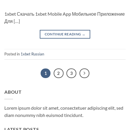
1xbet Скачать 1xbet Mobile App Мобильное Приложение
Для […]
CONTINUE READING
→
Posted in
1xbet Russian
1
2
3
ABOUT
Lorem ipsum dolor sit amet, consectetuer adipiscing elit, sed
diam nonummy nibh euismod tincidunt.
LATEST POSTS