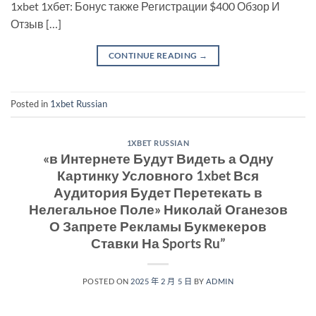
1xbet 1хбет: Бонус также Регистрации $400 Обзор И
Отзыв […]
CONTINUE READING
→
Posted in
1xbet Russian
1XBET RUSSIAN
«в Интернете Будут Видеть а Одну
Картинку Условного 1xbet Вся
Аудитория Будет Перетекать в
Нелегальное Поле» Николай Оганезов
О Запрете Рекламы Букмекеров
Ставки На Sports Ru”
POSTED ON
2025 年 2 月 5 日
BY
ADMIN