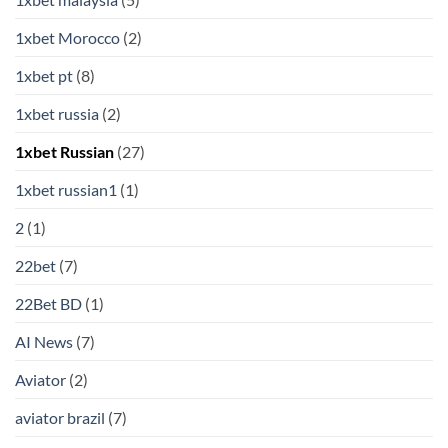
1xbet Morocco
(2)
1xbet pt
(8)
1xbet russia
(2)
1xbet Russian
(27)
1xbet russian1
(1)
2
(1)
22bet
(7)
22Bet BD
(1)
AI News
(7)
Aviator
(2)
aviator brazil
(7)