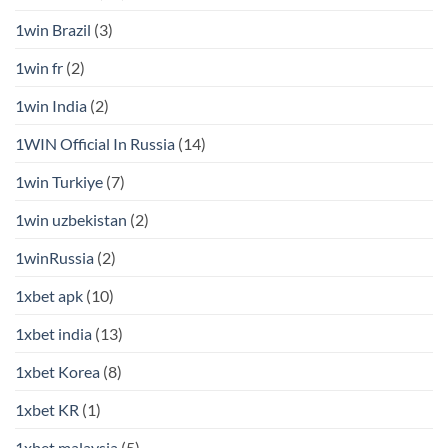
1win Brazil
(3)
1win fr
(2)
1win India
(2)
1WIN Official In Russia
(14)
1win Turkiye
(7)
1win uzbekistan
(2)
1winRussia
(2)
1xbet apk
(10)
1xbet india
(13)
1xbet Korea
(8)
1xbet KR
(1)
1xbet malaysia
(5)