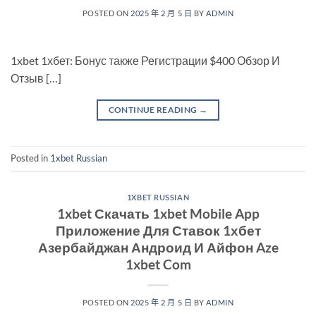
POSTED ON
2025 年 2 月 5 日
BY
ADMIN
1xbet 1хбет: Бонус также Регистрации $400 Обзор И
Отзыв […]
CONTINUE READING
→
Posted in
1xbet Russian
1XBET RUSSIAN
1xbet Скачать 1xbet Mobile App
Приложение Для Ставок 1хбет
Азербайджан Андроид И Айфон Aze
1xbet Com
POSTED ON
2025 年 2 月 5 日
BY
ADMIN