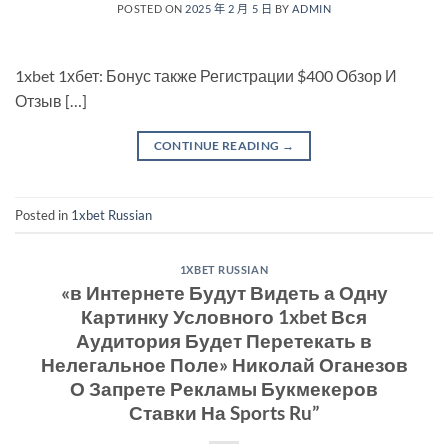
POSTED ON
2025 年 2 月 5 日
BY
ADMIN
1xbet 1хбет: Бонус также Регистрации $400 Обзор И
Отзыв […]
CONTINUE READING
→
Posted in
1xbet Russian
1XBET RUSSIAN
«в Интернете Будут Видеть а Одну
Картинку Условного 1xbet Вся
Аудитория Будет Перетекать в
Нелегальное Поле» Николай Оганезов
О Запрете Рекламы Букмекеров
Ставки На Sports Ru”