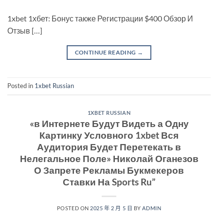
1xbet 1хбет: Бонус также Регистрации $400 Обзор И
Отзыв […]
CONTINUE READING
→
Posted in
1xbet Russian
1XBET RUSSIAN
«в Интернете Будут Видеть а Одну
Картинку Условного 1xbet Вся
Аудитория Будет Перетекать в
Нелегальное Поле» Николай Оганезов
О Запрете Рекламы Букмекеров
Ставки На Sports Ru”
POSTED ON
2025 年 2 月 5 日
BY
ADMIN