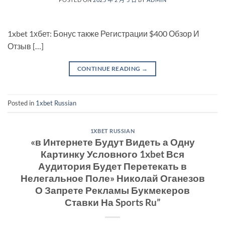
1xbet 1хбет: Бонус также Регистрации $400 Обзор И
Отзыв […]
CONTINUE READING
→
Posted in
1xbet Russian
1XBET RUSSIAN
«в Интернете Будут Видеть а Одну
Картинку Условного 1xbet Вся
Аудитория Будет Перетекать в
Нелегальное Поле» Николай Оганезов
О Запрете Рекламы Букмекеров
Ставки На Sports Ru”