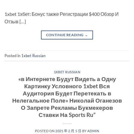
1xbet 1хбет: Бонус также Регистрации $400 Обзор И
Отзыв […]
CONTINUE READING
→
Posted in
1xbet Russian
1XBET RUSSIAN
«в Интернете Будут Видеть а Одну
Картинку Условного 1xbet Вся
Аудитория Будет Перетекать в
Нелегальное Поле» Николай Оганезов
О Запрете Рекламы Букмекеров
Ставки На Sports Ru”
POSTED ON
2025 年 2 月 5 日
BY
ADMIN