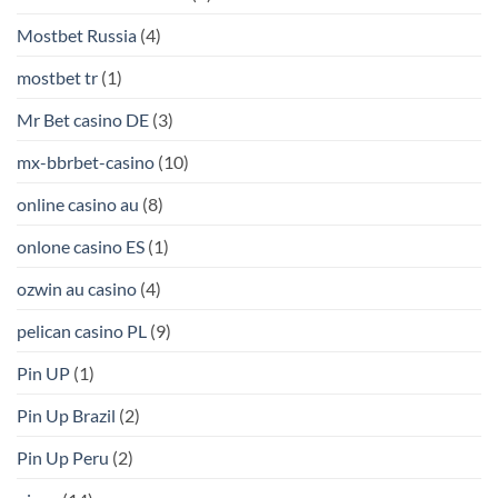
Mostbet Russia
(4)
mostbet tr
(1)
Mr Bet casino DE
(3)
mx-bbrbet-casino
(10)
online casino au
(8)
onlone casino ES
(1)
ozwin au casino
(4)
pelican casino PL
(9)
Pin UP
(1)
Pin Up Brazil
(2)
Pin Up Peru
(2)