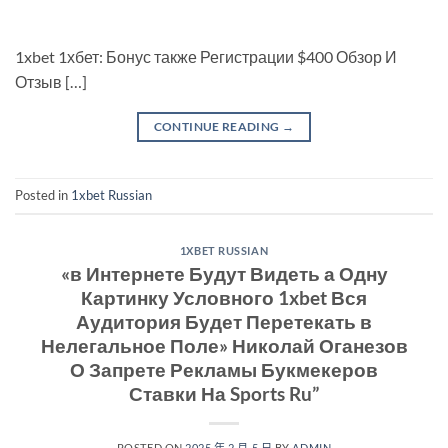
1xbet 1хбет: Бонус также Регистрации $400 Обзор И
Отзыв […]
CONTINUE READING
→
Posted in
1xbet Russian
1XBET RUSSIAN
«в Интернете Будут Видеть а Одну
Картинку Условного 1xbet Вся
Аудитория Будет Перетекать в
Нелегальное Поле» Николай Оганезов
О Запрете Рекламы Букмекеров
Ставки На Sports Ru”
POSTED ON
2025 年 2 月 5 日
BY
ADMIN