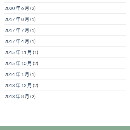
2020 年 6 月
(2)
2017 年 8 月
(1)
2017 年 7 月
(1)
2017 年 4 月
(1)
2015 年 11 月
(1)
2015 年 10 月
(2)
2014 年 1 月
(1)
2013 年 12 月
(2)
2013 年 8 月
(2)