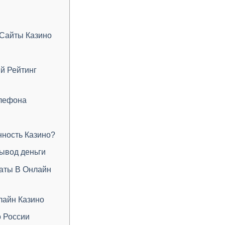
Сайты Казино
ый Рейтинг
елефона
нность Казино?
Вывод деньги
аты В Онлайн
лайн Казино
 России