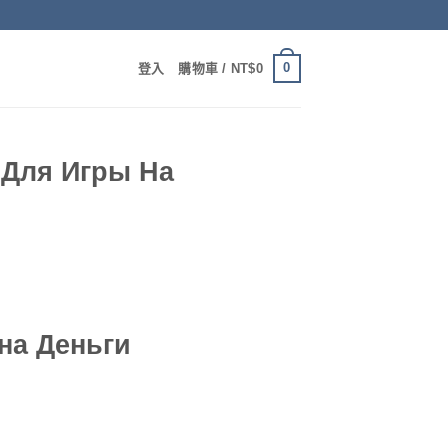
0
登入
購物車 /
NT$
0
 Для Игры На
на Деньги