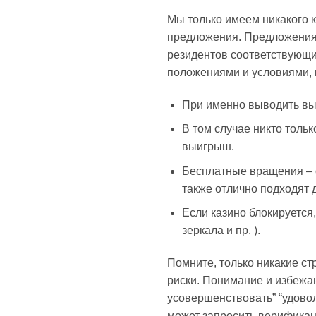
Мы только имеем никакого к
предложения. Предложения, 
резидентов соответствующих
положениями и условиями, 
При именно выводить вы
В том случае никто тольк
выигрыш.
Бесплатные вращения – о
также отлично подходят 
Если казино блокируется
зеркала и пр. ).
Помните, только никакие ст
риски. Понимание и избежа
усовершенствовать” “удовол
может запросить верификац