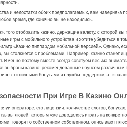
ярности.
тва и недостатки обоих предполагаемых, вам наверняка по
любое время, где конечно вы не находились.
, того отобразить казино, держащие валюту, с которой вы 
ные игры с мобильного устройства и хотите убедиться в том
ильтр «Казино пиппардом мобильной версией». Однако, есл
го, вы столкнется с проблемами. Например, казино станет ищ
т. Именно поэтому вместе всегда советуем весьма внимате
ске выбраны казино, рекомендованные ноунсом различным 
зино с отличными бонусами и службы поддержки, а эксклав
езопасности При Игре В Казино Он
ряуи операторе, его лицензии, количестве слотов, бонусах
зывы людей, которым уже доводилось играть на конкретно
иями, говорят о собственном собственном, описывают плю