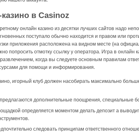
казино в Casinoz
етному онлайн казино из десятки лучших сайтов надо непо
 мгновенных поступало обычно находится и правом или про
узки приложения расположена на видном месте (на официа
ужно попросить отмотку ссылку у оператора. Игра в онлайн к
развлечением, когда вы следуете основным правилам отве
есурсами для помощи и информирования.
зино, игорный клуб должен насобирать максимально больш
 предлагаются дополнительные поощрения, специальные б
лощадкой определяется моментом делать депозит а выводи
нструментов.
едпочтительно следовать принципам ответственного отнош