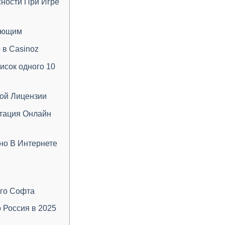
сности При Игре
ающим
 в Casinoz
исок одного 10
ой Лицензии
тация Онлайн
но В Интернете
го Софта
 Россия в 2025