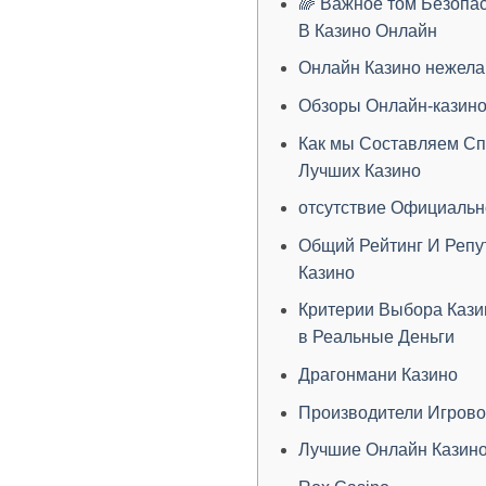
🌈 Важное том Безопа
В Казино Онлайн
Онлайн Казино нежел
Обзоры Онлайн-казино
Как мы Составляем Сп
Лучших Казино
отсутствие Официальн
Общий Рейтинг И Репу
Казино
Критерии Выбора Кази
в Реальные Деньги
Драгонмани Казино
Производители Игрово
Лучшие Онлайн Казино