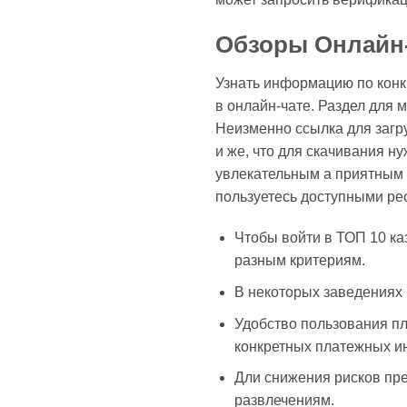
Обзоры Онлайн-
Узнать информацию по конкр
в онлайн-чате. Раздел для
Неизменно ссылка для загр
и же, что для скачивания н
увлекательным а приятным 
пользуетесь доступными р
Чтобы войти в ТОП 10 ка
разным критериям.
В некоторых заведениях
Удобство пользования п
конкретных платежных и
Дли снижения рисков пр
развлечениям.