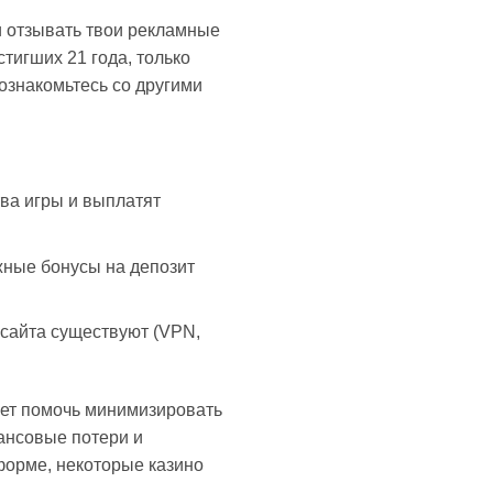
и отзывать твои рекламные
тигших 21 года, только
ознакомьтесь со другими
тва игры и выплатят
жные бонусы на депозит
“сайта существуют (VPN,
ожет помочь минимизировать
ансовые потери и
тформе, некоторые казино