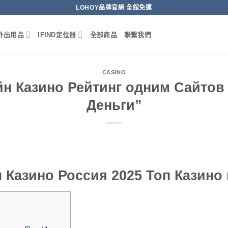
LOHOY品牌官網 全館免運
外出用品
IFIND定位器
全部商品
聯繫我們
CASINO
йн Казино Рейтинг одним Сайтов
Деньги”
Казино Россия 2025 Топ Казино 