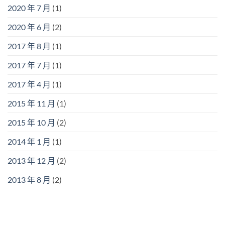
2020 年 7 月
(1)
2020 年 6 月
(2)
2017 年 8 月
(1)
2017 年 7 月
(1)
2017 年 4 月
(1)
2015 年 11 月
(1)
2015 年 10 月
(2)
2014 年 1 月
(1)
2013 年 12 月
(2)
2013 年 8 月
(2)