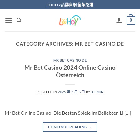
Skip
LOHOY品牌官網 全館免運
to
content
0
CATEGORY ARCHIVES:
MR BET CASINO DE
MR BET CASINO DE
Mr Bet Casino 2024 Online Casino
Österreich
POSTED ON
2025 年 2 月 5 日
BY
ADMIN
Mr Bet Online Casino: Die Besten Spiele Im Beliebten Li […]
CONTINUE READING
→