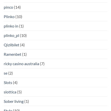
pinco
(14)
Plinko
(10)
plinko in
(1)
plinko_pl
(10)
Qizilbilet
(4)
Ramenbet
(1)
ricky casino australia
(7)
se
(2)
Slots
(4)
slottica
(5)
Sober living
(1)
Style
(10)