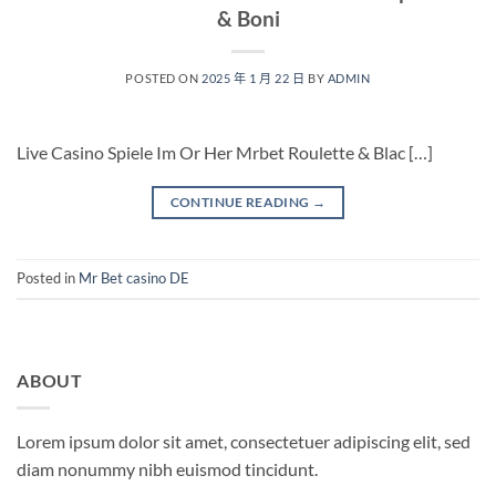
& Boni
POSTED ON
2025 年 1 月 22 日
BY
ADMIN
Live Casino Spiele Im Or Her Mrbet Roulette & Blac […]
CONTINUE READING
→
Posted in
Mr Bet casino DE
ABOUT
Lorem ipsum dolor sit amet, consectetuer adipiscing elit, sed
diam nonummy nibh euismod tincidunt.