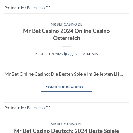
Posted in
Mr Bet casino DE
MR BET CASINO DE
Mr Bet Casino 2024 Online Casino
Österreich
POSTED ON
2025 年 2 月 5 日
BY
ADMIN
Mr Bet Online Casino: Die Besten Spiele Im Beliebten Li […]
CONTINUE READING
→
Posted in
Mr Bet casino DE
MR BET CASINO DE
Mr Bet Casino Deutsch: 2024 Beste Spiele