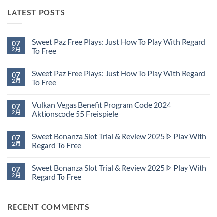
LATEST POSTS
Sweet Paz Free Plays: Just How To Play With Regard
07
2 月
To Free
在
尚
〈Sweet
無
Sweet Paz Free Plays: Just How To Play With Regard
07
Paz
留
Free
言
2 月
To Free
Plays:
Just
在
尚
How
〈Sweet
無
Vulkan Vegas Benefit Program Code 2024
07
To
Paz
留
Play
Free
言
2 月
Aktionscode 55 Freispiele
With
Plays:
Regard
Just
在
尚
To
How
〈Vulkan
無
Sweet Bonanza Slot Trial & Review 2025 ᐈ Play With
07
Free〉
To
Vegas
留
中
Play
Benefit
言
2 月
Regard To Free
With
Program
Regard
Code
在
尚
To
2024
〈Sweet
無
Sweet Bonanza Slot Trial & Review 2025 ᐈ Play With
07
Free〉
Aktionscode
Bonanza
留
中
55
Slot
言
2 月
Regard To Free
Freispiele〉
Trial
中
&
在
尚
Review
〈Sweet
無
2025
Bonanza
留
RECENT COMMENTS
ᐈ
Slot
言
Play
Trial