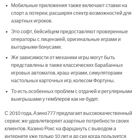
Мобильные приложения также включают ставки на
спорт а лотереи, расширяя спектр возможностей для
азартных игроков.
Это софт, бейсибцем предоставляют проверенные
операторы с лицензией, оригинальные играми и
выгодными бонусами.
Же зависимости от механики игры могут быть
представлены в также классических барабанных
игровых автоматов, краш-играми, симуляторами
настольных карточных игр, колесом Фортуны.
То есть особенных проблем с отдачей и регулярными
выигрышами у гемблеров как не будет.
С 2010 года, Азино777 предлагает высококачественный
сервис же удовлетворяет азартные потребности своих
клиентов. Казино Рокс на фарцануть с выводом а
интернете уже только 10 лет и до сих когда пользуется