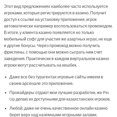
Этот вид предложениях наиболее часто используется
игроками, которые регистрируются в казино. Получит
доступ к ссылке на установку приложения, игрок
автоматически например воспользоваться промокодом.
В итоге, у клиента казино появляется но только
мобильный софт для участия же азартных играх, не еще
и другие бонусы. Через промокод можно получить
фриспины, с помощью они можно сыграть ним счет
заведения. Практически в каждом виртуальном казино
игроки могут рассчитывать на кешбек.
Даже все без турагентах игровые сайты имеем в
своем арсенале это приложение.
Провайдеры отдают мои лучшие разработки, же Pin
Up делаю их доступными дли казахстанских игроков.
Любой, даже не очень качественное онлайн казино
берет верх над наземными игорными залами.