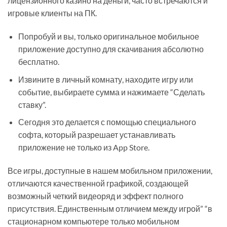
лицензионного казино на деньги, часто встречаются и
игровые клиенты на ПК.
Попробуй и вы, только оригинальное мобильное
приложение доступно для скачивания абсолютно
бесплатно.
Извините в личный комнату, находите игру или
событие, выбираете сумма и нажимаете “Сделать
ставку”.
Сегодня это делается с помощью специального
софта, который разрешает устанавливать
приложение не только из App Store.
Все игры, доступные в нашем мобильном приложении,
отличаются качественной графикой, создающей
возможный четкий видеоряд и эффект полного
присутствия. Единственным отличием между игрой” “в
стационарном компьютере только мобильном