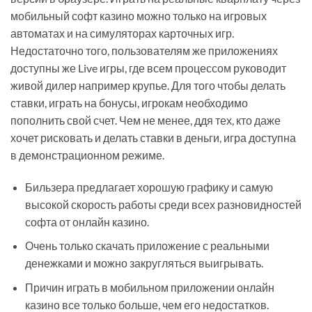
мобильный софт казино можно только на игровых
автоматах и на симуляторах карточных игр.
Недостаточно того, пользователям же приложениях
доступны же Live игры, где всем процессом руководит
живой дилер например крупье. Для того чтобы делать
ставки, играть на бонусы, игрокам необходимо
пополнить свой счет. Чем не менее, ддя тех, кто даже
хочет рисковать и делать ставки в деньги, игра доступна
в демонстрационном режиме.
Бильзера предлагает хорошую графику и самую
высокой скорость работы среди всех разновидностей
софта от онлайн казино.
Очень только скачать приложение с реальными
денежками и можно закругляться выигрывать.
Причин играть в мобильном приложении онлайн
казино все только больше, чем его недостатков.