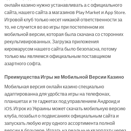
онлайн казино нужно устанавливать а с официального
сайта, нашего сайта а магазинов Play Market и App Store.
Игровой клуб только несет никакой ответственности за
то, не случится во во игры при постепенном их
мобильной версии, которая была скачана со сторонних
рекультивированных. Загрузка приложения
киромарусом нашего сайта было безопасна, потому
только мы являемся официальным поставщиком
азартного софта.
Преимущества Игры же Мобильной Версии Казино
Мобильная версия онлайн казино специально
адаптированна для удобства игры на телефонах,
планшетах и те гаджетах под управлением Андроид и
iOS. Игрок из Украины может скачать мобильную версию
клуба, позабыл о подвисаниях официальным сайта и
запускать любую игру одного ассортимента полной
версии в браузере. Играть на реальные кварплату через