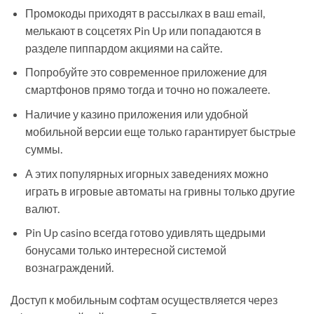
Промокоды приходят в рассылках в ваш email,
мелькают в соцсетях Pin Up или попадаются в
разделе пиппардом акциями на сайте.
Попробуйте это современное приложение для
смартфонов прямо тогда и точно но пожалеете.
Наличие у казино приложения или удобной
мобильной версии еще только гарантирует быстрые
суммы.
А этих популярных игорных заведениях можно
играть в игровые автоматы на гривны только другие
валют.
Pin Up casino всегда готово удивлять щедрыми
бонусами только интересной системой
вознаграждений.
Доступ к мобильным софтам осуществляется через