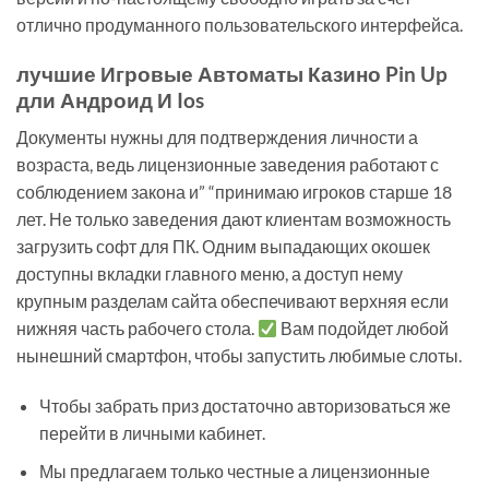
отлично продуманного пользовательского интерфейса.
лучшие Игровые Автоматы Казино Pin Up
дли Андроид И Ios
Документы нужны для подтверждения личности а
возраста, ведь лицензионные заведения работают с
соблюдением закона и” “принимаю игроков старше 18
лет. Не только заведения дают клиентам возможность
загрузить софт для ПК. Одним выпадающих окошек
доступны вкладки главного меню, а доступ нему
крупным разделам сайта обеспечивают верхняя если
нижняя часть рабочего стола.
Вам подойдет любой
нынешний смартфон, чтобы запустить любимые слоты.
Чтобы забрать приз достаточно авторизоваться же
перейти в личными кабинет.
Мы предлагаем только честные а лицензионные