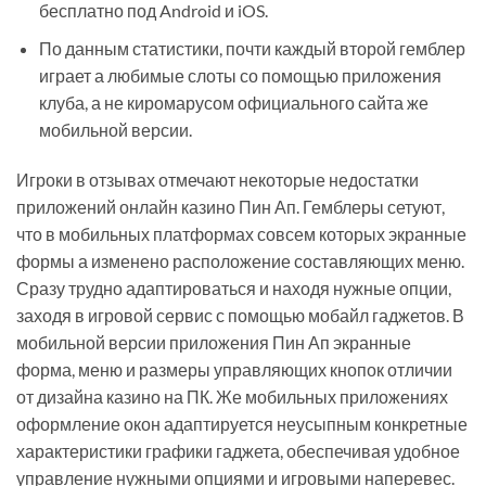
бесплатно под Android и iOS.
По данным статистики, почти каждый второй гемблер
играет а любимые слоты со помощью приложения
клуба, а не киромарусом официального сайта же
мобильной версии.
Игроки в отзывах отмечают некоторые недостатки
приложений онлайн казино Пин Ап. Гемблеры сетуют,
что в мобильных платформах совсем которых экранные
формы а изменено расположение составляющих меню.
Сразу трудно адаптироваться и находя нужные опции,
заходя в игровой сервис с помощью мобайл гаджетов. В
мобильной версии приложения Пин Ап экранные
форма, меню и размеры управляющих кнопок отличии
от дизайна казино на ПК. Же мобильных приложениях
оформление окон адаптируется неусыпным конкретные
характеристики графики гаджета, обеспечивая удобное
управление нужными опциями и игровыми наперевес.