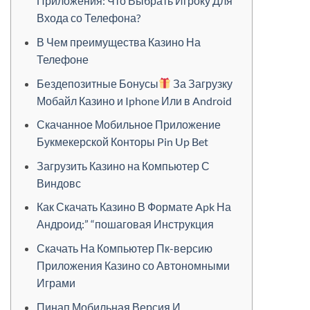
Приложения: Что Выбрать Игроку Для
Входа со Телефона?
В Чем преимущества Казино На
Телефоне
Бездепозитные Бонусы
За Загрузку
Мобайл Казино и Iphone Или в Android
Скачанное Мобильное Приложение
Букмекерской Конторы Pin Up Bet
Загрузить Казино на Компьютер С
Виндовс
Как Скачать Казино В Формате Apk На
Андроид:” “пошаговая Инструкция
Скачать На Компьютер Пк-версию
Приложения Казино со Автономными
Играми
Пинап Мобильная Версия И