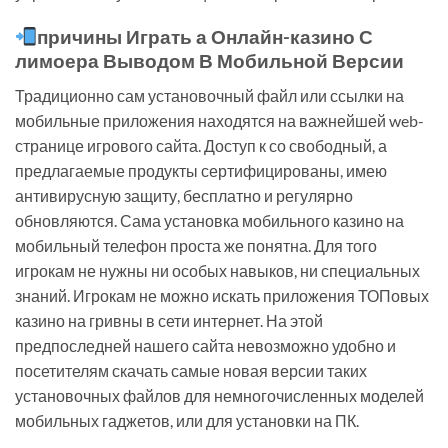
причины Играть а Онлайн-казино С
лимоера Выводом В Мобильной Версии
Традиционно сам установочный файл или ссылки на
мобильные приложения находятся на важнейшей web-
странице игрового сайта. Доступ к со свободный, а
предлагаемые продукты сертифицированы, имею
антивирусную защиту, бесплатно и регулярно
обновляются. Сама установка мобильного казино на
мобильный телефон проста же понятна. Для того
игрокам не нужны ни особых навыков, ни специальных
знаний. Игрокам не можно искать приложения ТОПовых
казино на гривны в сети интернет. На этой
предпоследней нашего сайта невозможно удобно и
посетителям скачать самые новая версии таких
установочных файлов для немногочисленных моделей
мобильных гаджетов, или для установки на ПК.