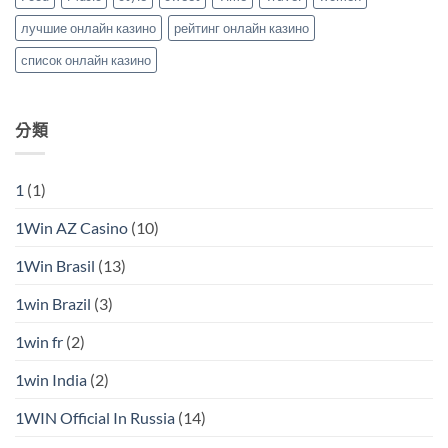
лучшие онлайн казино
рейтинг онлайн казино
список онлайн казино
分類
1
(1)
1Win AZ Casino
(10)
1Win Brasil
(13)
1win Brazil
(3)
1win fr
(2)
1win India
(2)
1WIN Official In Russia
(14)