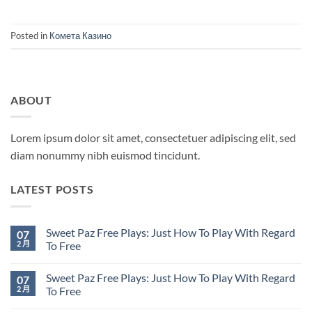
Posted in
Комета Казино
ABOUT
Lorem ipsum dolor sit amet, consectetuer adipiscing elit, sed
diam nonummy nibh euismod tincidunt.
LATEST POSTS
Sweet Paz Free Plays: Just How To Play With Regard
07
2 月
To Free
在
尚
〈Sweet
無
Sweet Paz Free Plays: Just How To Play With Regard
07
Paz
留
Free
言
2 月
To Free
Plays:
Just
在
尚