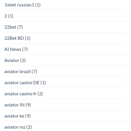
1xbet russian1
(1)
2
(1)
22bet
(7)
22Bet BD
(1)
AI News
(7)
Aviator
(2)
aviator brazil
(7)
aviator casino DE
(1)
aviator casino fr
(2)
aviator IN
(9)
aviator ke
(9)
aviator mz
(2)