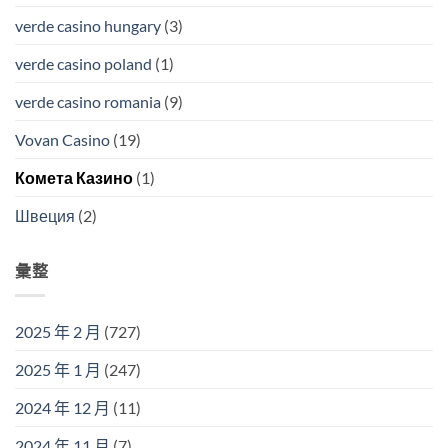
verde casino hungary
(3)
verde casino poland
(1)
verde casino romania
(9)
Vovan Casino
(19)
Комета Казино
(1)
Швеция
(2)
彙整
2025 年 2 月
(727)
2025 年 1 月
(247)
2024 年 12 月
(11)
2024 年 11 月
(7)