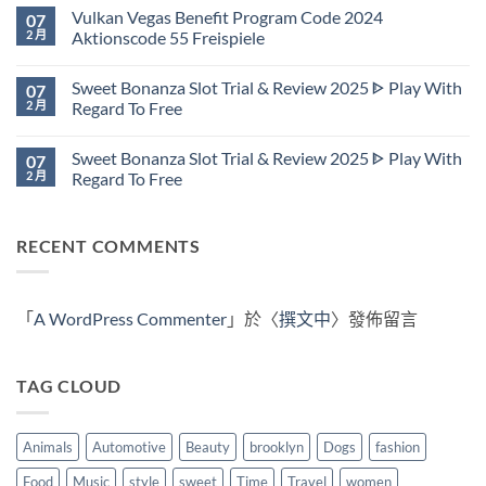
How
〈Sweet
無
Vulkan Vegas Benefit Program Code 2024
07
To
Paz
留
Play
Free
言
2 月
Aktionscode 55 Freispiele
With
Plays:
Regard
Just
在
尚
To
How
〈Vulkan
無
Sweet Bonanza Slot Trial & Review 2025 ᐈ Play With
07
Free〉
To
Vegas
留
中
Play
Benefit
言
2 月
Regard To Free
With
Program
Regard
Code
在
尚
To
2024
〈Sweet
無
Sweet Bonanza Slot Trial & Review 2025 ᐈ Play With
07
Free〉
Aktionscode
Bonanza
留
中
55
Slot
言
2 月
Regard To Free
Freispiele〉
Trial
中
&
在
尚
Review
〈Sweet
無
2025
Bonanza
留
RECENT COMMENTS
ᐈ
Slot
言
Play
Trial
With
&
Regard
Review
To
2025
Free〉
ᐈ
「
A WordPress Commenter
」於〈
撰文中
〉發佈留言
中
Play
With
Regard
To
TAG CLOUD
Free〉
中
Animals
Automotive
Beauty
brooklyn
Dogs
fashion
Food
Music
style
sweet
Time
Travel
women