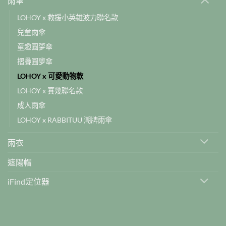
雨傘
LOHOY x 救援小英雄波力聯名款
兒童雨傘
童趣圓夢傘
摺疊圓夢傘
LOHOY x 可愛動物款
LOHOY x 賽幾聯名款
成人雨傘
LOHOY x RABBITUU 潮牌雨傘
雨衣
遮陽帽
iFind定位器