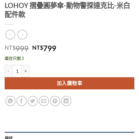
LOHOY 摺疊圓夢傘-動物警探達克比-米白
配件款
原
目
999
799
NT$
NT$
始
前
庫存只剩 2
價
價
LOHOY 摺疊圓夢傘-動物警探達克比-米白配件款 數量
格：
格：
NT$999。
NT$799。
加入購物車
描述