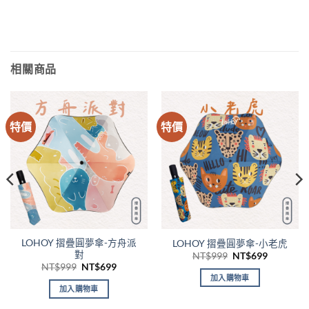
相關商品
特價
特價
LOHOY 摺疊圓夢傘-方舟派
LOHOY 摺疊圓夢傘-小老虎
對
原
目
NT$
999
NT$
699
始
前
原
目
NT$
999
NT$
699
價
價
始
前
加入購物車
格：
格：
價
價
加入購物車
NT$999。
NT$699
格：
格：
9。
NT$999。
NT$699。