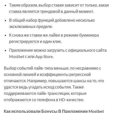
Таким образом, выбор ставки зависит от только, какая
ставка является трендовой в данный момент.
В общий набор функций добавлено несколько
эксклюзивных пределе.
К снова же ставки же лайве в режиме букмекера
регистрируются и один клик.
Приложение можно загрузить с официального сайта
Mostbet с или App Store.
Выбор событий лайв-типа меньше, по несравнимо с
основной линией и коэффициенты регрессной
отличаются. Например, повышаются шансы на то, что
удастся ведь угадать исход события. Также
поддерживаются лайв-трансляции, которые
отображаются со телефона в HD-качестве.
Как использовали Бонусы В Приложении Mostbet