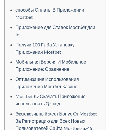
способы Оплаты В Приложении
Mostbet
Приложение ддя Ставок Мостбет дли
Ios
Получи 100 Fs За Установку
Приложения Mostbet
Мобильная Версия И Мобильное
Приложение: Сравнение
Оптимизация Использования
Приложения Мостбет Казино
Mostbet Kz Скачать Приложение,
использовать Qr-код
Эксклюзивный жест Бонус От Mostbet
За Регистрацию дли Всех Новых
Пользователей Сайта Mostbet-az45