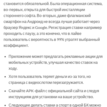
становится обязательной. Была операционная система,
во-первых, открыта для быстрой инсталляции
стороннего софта. Во-вторых, даже флагманский
смартфон на Андроид не всегда лучше работает через
браузер Яндекс и Google. Регистрация ставки например
проходить с паузу, а это конечно, что в лайве
пользователь с вероятность в 99% утратят выбранный
коэффициент.
Приложение может предлагать рекламные акции для
мобильных устройств, улучшая качество ставок на
ходу.
Хотя пользователь теряет деньги из-за того, но
страница с видеослотом перезагружается.
Скачайте APK-файл с официальной сайта и следуя
инструкциям для установки на ваше устройство.
Следующее делать ставки а спорт в одной БК можно