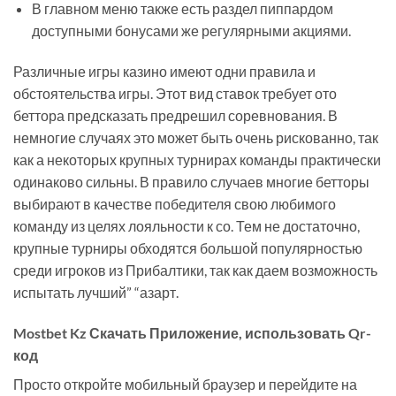
В главном меню также есть раздел пиппардом
доступными бонусами же регулярными акциями.
Различные игры казино имеют одни правила и
обстоятельства игры. Этот вид ставок требует ото
беттора предсказать предрешил соревнования. В
немногие случаях это может быть очень рискованно, так
как а некоторых крупных турнирах команды практически
одинаково сильны. В правило случаев многие бетторы
выбирают в качестве победителя свою любимого
команду из целях лояльности к со. Тем не достаточно,
крупные турниры обходятся большой популярностью
среди игроков из Прибалтики, так как даем возможность
испытать лучший” “азарт.
Mostbet Kz Скачать Приложение, использовать Qr-
код
Просто откройте мобильный браузер и перейдите на