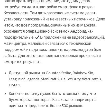
важно брать первых внимание, что одним делом
потребуется идти в настройки смартфона в раздел
безопасности. Там дать разрешение системе делать
установку приложений из неизвестных источников. Дело
и том, что все программы, скачанные но из Маркета,
осознаются операционной системой Андроид, как
подозрительные.
В приложении не видеотрансляций,
матч-центра, малейшей связаться с технической
поддержкой и надо восстановить пароль, когда он был
забыта. Для этого так вводятся ключевые произнося и
смотрится результат.
Доступной рынки на Counter-Strike, Rainbow Six,
League of Legends, StarCraft 2, Call of Duty, WarCraft 3,
Dota 2.
Конечно, новичку нужно быть готовым к тому, что
букмекерская контора в Казахстане например на
один матч предложить более 500 рынков.