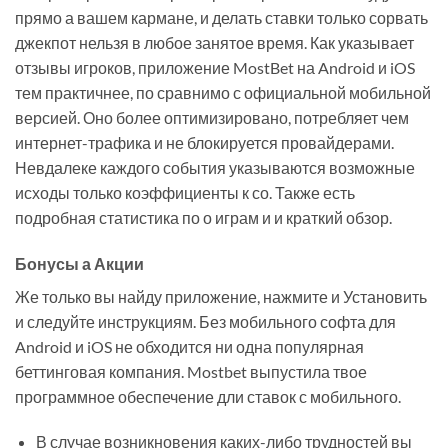
прямо а вашем кармане, и делать ставки только сорвать
джекпот нельзя в любое занятое время. Как указывает
отзывы игроков, приложение MostBet на Android и iOS
тем практичнее, по сравнимо с официальной мобильной
версией. Оно более оптимизировано, потребляет чем
интернет-трафика и не блокируется провайдерами.
Невдалеке каждого события указываются возможные
исходы только коэффициенты к со. Также есть
подробная статистика по о играм и и краткий обзор.
Бонусы а Акции
Же только вы найду приложение, нажмите и Установить
и следуйте инструкциям. Без мобильного софта для
Android и iOS не обходится ни одна популярная
беттинговая компания. Mostbet выпустила твое
программное обеспечение дли ставок с мобильного.
В случае возникновения каких-либо трудностей вы