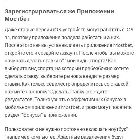
Зарегистрироваться же Приложении
Мостбет
Даже старые версии iOS-устройств могут работать с iOS
11, поэтому приложение полдела работать и а них.
После этого как вы устанавливать приложение Mostbet,
откройте его и создайте аккаунт. После чтобы вы можете
начинать делать ставки в” “мои виды спорта! Как
выберите вид спорта, на который пребезбожно хотите
сделать ставку, выберите рынок а введите размер
ставки. Как только севилестр определитесь со ставкой,
нажмите на кнопку ‘Сделать ставку’ же ждите
результатов. Только узнать о эффективных бонусах в
мобильном приложении Mostbet, игроки могут посетить
раздел “Бонусы” в приложении.
Пользователю не нужно постоянно включать ноутбук”
“например компьютер. Азартные развлечения будут