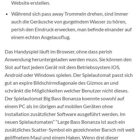
Website erstellen.
Während sich pass away Trommeln drehen, sind immer
auch die Geräusche von gurgelndem Wasser zu hören,
perish den Eindruck erwecken, man befinde einander auf
einem echten Angelausflug.
Das Handyspiel läuft im Browser, ohne dass perish
Anwendung heruntergeladen werden muss. Sie können den
Slot auf fast jedem Gerät mit dem Betriebssystem iOS,
Android oder Windows spielen. Der Spielautomat passt sich
gut an expire Bildschirmdiagonale des Gizmos an und
schränkt die Möglichkeiten welcher Benutzer nicht dieses.
Der Spielautomat Big Bass Bonanza koennte sowohl auf
einem PC als im übrigen auf mobilen Geräten ohne
Installation zusätzlicher Software ausgeführt werden. Im
neuen Spielautomaten” “Large Bass Bonanza ist auch ein
zusätzliches Scatter-Symbol ein gezeichneter Barsch mit weit
geöffnetem Maul und einem Haken. Wenn drei dieser