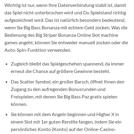
Wichtig ist nur, wenn Ihre Datenverbindung stabil ist, damit
das Spiel nicht unterbrochen wird und Du Spielstand richtig
aufgezeichnet wird. Das ist natürlich besonders bedeutend,
wenn Sie Big Bass Bonanza mit echtem Geld zocken. Was die
Bedienung des Big Striper Bonanza Online Slot machine
games angeht, können Sie entweder manuell zocken oder die
Auto-Spin-Funktion verwenden.
Zugleich bleibt das Spielgeschehen spannend, da immer
erneut die Chance auf größere Gewinne besteht.
Das Scatter Symbol, ein großer Barsch, öffnet Ihnen den
Zugang zu den aufregenden Bonusrunden und
Freispielen, mit denen Sie Big Bass Paz gratis spielen
können.
Sie können mit dem Angeln beginnen und Higher X in
einem Slot mit 1er guten Rendite fangen, indem Sie ein
persönliches Konto (Konto) auf der Online-Casino-