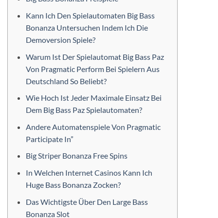
Kann Ich Den Spielautomaten Big Bass
Bonanza Untersuchen Indem Ich Die
Demoversion Spiele?
Warum Ist Der Spielautomat Big Bass Paz
Von Pragmatic Perform Bei Spielern Aus
Deutschland So Beliebt?
Wie Hoch Ist Jeder Maximale Einsatz Bei
Dem Big Bass Paz Spielautomaten?
Andere Automatenspiele Von Pragmatic
Participate In”
Big Striper Bonanza Free Spins
In Welchen Internet Casinos Kann Ich
Huge Bass Bonanza Zocken?
Das Wichtigste Über Den Large Bass
Bonanza Slot