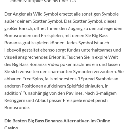
einem Multiplier von bis über 10x.
Der Angler als Wild Symbol ersetzt alle sonstigen Symbole
außer deinem Scatter Symbol. Das Scatter Symbol, dieses
großer Barsch, öffnet Ihnen den Zugang zu den aufregenden
Bonusrunden und Freispielen, mit denen Sie Big Bass
Bonanza gratis spielen können. Jedes Symbol ist auch
liebevoll gestaltet ebenso sorgt für das unterhaltsames und
visuell ansprechendes Erlebnis. Tauchen Sie in expire Welt
des Big Bass Bonanza Video poker machines ein und lassen
Sie sich vonseiten den charmanten Symbolen verzaubern. Sie
abbauen Free Spins, falls mindestens 3 Spread Symbole an
anderen Positionen auf deinem Spielfeld einlaufen, in
addition” “unabhängig von den Paylines. Nach 3-maligem
Retriggern und Ablauf passer Freispiele endet perish
Bonusrunde.
Die Besten Big Bass Bonanza Alternativen Im Online
Casino