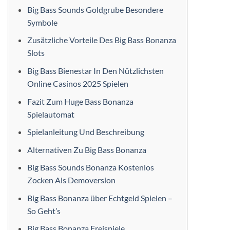
Big Bass Sounds Goldgrube Besondere
Symbole
Zusätzliche Vorteile Des Big Bass Bonanza
Slots
Big Bass Bienestar In Den Nützlichsten
Online Casinos 2025 Spielen
Fazit Zum Huge Bass Bonanza
Spielautomat
Spielanleitung Und Beschreibung
Alternativen Zu Big Bass Bonanza
Big Bass Sounds Bonanza Kostenlos
Zocken Als Demoversion
Big Bass Bonanza über Echtgeld Spielen –
So Geht’s
Big Bass Bonanza Freispiele