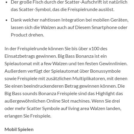
Der große Fisch durch der Scatter-Aufschrift ist natürlich
das Scatter-Symbol, das die Freispielrunde auslöst.
Dank welcher nahtlosen Integration bei mobilen Geräten,
lassen sich die Walzen auch auf Diesem Smartphone oder
Product drehen.
In der Freispielrunde können Sie bis über x100 des
Einsatzbetrags gewinnen. Big Bass Bonanza ist ein
Spielautomat mit a few Walzen und ten festen Gewinnlinien.
Außerdem verfügt der Spielautomat über Bonussymbole
sowie Freispiele mit zusätzlichen Multiplikatoren, mit denen
Sie einen beeindruckenderen Betrag gewinnen können. Die
Big Bass sounds Bonanza Freispiele sind das Highlight das
außergewöhnlichen Online Slot machines. Wenn Sie drei
oder mehr Scatter Symbole auf living area Walzen landen,
erlangen Sie Freispiele.
Mobil Spielen