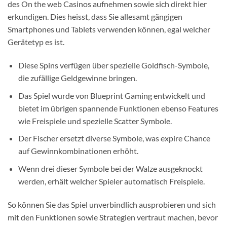
des On the web Casinos aufnehmen sowie sich direkt hier
erkundigen. Dies heisst, dass Sie allesamt gängigen
Smartphones und Tablets verwenden können, egal welcher
Gerätetyp es ist.
Diese Spins verfügen über spezielle Goldfisch-Symbole,
die zufällige Geldgewinne bringen.
Das Spiel wurde von Blueprint Gaming entwickelt und
bietet im übrigen spannende Funktionen ebenso Features
wie Freispiele und spezielle Scatter Symbole.
Der Fischer ersetzt diverse Symbole, was expire Chance
auf Gewinnkombinationen erhöht.
Wenn drei dieser Symbole bei der Walze ausgeknockt
werden, erhält welcher Spieler automatisch Freispiele.
So können Sie das Spiel unverbindlich ausprobieren und sich
mit den Funktionen sowie Strategien vertraut machen, bevor