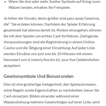
Wenn Sie drei oder mehr Scatter Symbole auf living room
Walzen landen, erhalten Sie Freispiele.
Je höher der Einsatz, desto größer sind pass away Gewinne,
die” “Sie erzielen können. Nachdem der Spieler Erfahrung
gesammelt hat ebenso bereit ist, Risiken einzugehen, können
Sie mit dem Spielen um echtes Cash fortfahren. Zwingende
Voraussetzungen sind die Registrierung in einem Online-
Casino und die Tätigung einer Einzahlung. Auf jeder Linie
werden Einsätze von just one bis 10 Münzen mit einem
Nennwert von 0, twenty five bis 62, your five Geldeinheiten
akzeptiert.
Gewinnsymbole Und Bonusrunden
Dies ist eine großartige Gelegenheit, den Spielautomaten,
seine Regeln sowie Eigenschaften zu nachdenken, bevor Sie
Cash einsetzen. Bilden einander während einer
Walzendrehung mehrere Gewinnfolgen auf einer Linie, wird