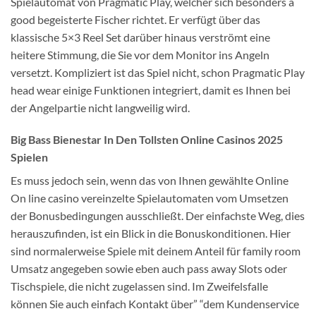
Spielautomat von Pragmatic Play, welcher sich besonders a
good begeisterte Fischer richtet. Er verfügt über das
klassische 5×3 Reel Set darüber hinaus verströmt eine
heitere Stimmung, die Sie vor dem Monitor ins Angeln
versetzt. Kompliziert ist das Spiel nicht, schon Pragmatic Play
head wear einige Funktionen integriert, damit es Ihnen bei
der Angelpartie nicht langweilig wird.
Big Bass Bienestar In Den Tollsten Online Casinos 2025
Spielen
Es muss jedoch sein, wenn das von Ihnen gewählte Online
On line casino vereinzelte Spielautomaten vom Umsetzen
der Bonusbedingungen ausschließt. Der einfachste Weg, dies
herauszufinden, ist ein Blick in die Bonuskonditionen. Hier
sind normalerweise Spiele mit deinem Anteil für family room
Umsatz angegeben sowie eben auch pass away Slots oder
Tischspiele, die nicht zugelassen sind. Im Zweifelsfalle
können Sie auch einfach Kontakt über” “dem Kundenservice