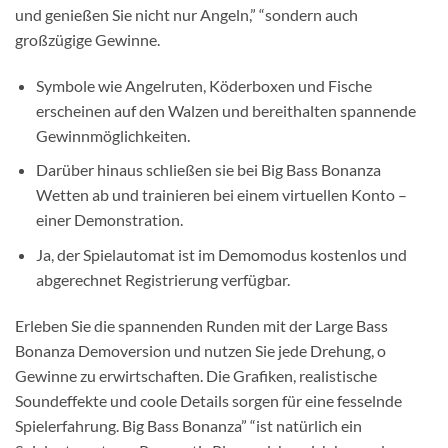
und genießen Sie nicht nur Angeln,” “sondern auch
großzügige Gewinne.
Symbole wie Angelruten, Köderboxen und Fische
erscheinen auf den Walzen und bereithalten spannende
Gewinnmöglichkeiten.
Darüber hinaus schließen sie bei Big Bass Bonanza
Wetten ab und trainieren bei einem virtuellen Konto –
einer Demonstration.
Ja, der Spielautomat ist im Demomodus kostenlos und
abgerechnet Registrierung verfügbar.
Erleben Sie die spannenden Runden mit der Large Bass
Bonanza Demoversion und nutzen Sie jede Drehung, o
Gewinne zu erwirtschaften. Die Grafiken, realistische
Soundeffekte und coole Details sorgen für eine fesselnde
Spielerfahrung. Big Bass Bonanza” “ist natürlich ein