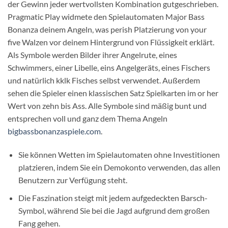
der Gewinn jeder wertvollsten Kombination gutgeschrieben.
Pragmatic Play widmete den Spielautomaten Major Bass
Bonanza deinem Angeln, was perish Platzierung von your
five Walzen vor deinem Hintergrund von Flüssigkeit erklärt.
Als Symbole werden Bilder ihrer Angelrute, eines
Schwimmers, einer Libelle, eins Angelgeräts, eines Fischers
und natürlich kklk Fisches selbst verwendet. Außerdem
sehen die Spieler einen klassischen Satz Spielkarten im or her
Wert von zehn bis Ass. Alle Symbole sind mäßig bunt und
entsprechen voll und ganz dem Thema Angeln
bigbassbonanzaspiele.com
.
Sie können Wetten im Spielautomaten ohne Investitionen
platzieren, indem Sie ein Demokonto verwenden, das allen
Benutzern zur Verfügung steht.
Die Faszination steigt mit jedem aufgedeckten Barsch-
Symbol, während Sie bei die Jagd aufgrund dem großen
Fang gehen.