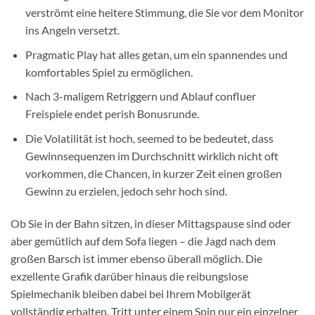
verströmt eine heitere Stimmung, die Sie vor dem Monitor
ins Angeln versetzt.
Pragmatic Play hat alles getan, um ein spannendes und
komfortables Spiel zu ermöglichen.
Nach 3-maligem Retriggern und Ablauf confluer
Freispiele endet perish Bonusrunde.
Die Volatilität ist hoch, seemed to be bedeutet, dass
Gewinnsequenzen im Durchschnitt wirklich nicht oft
vorkommen, die Chancen, in kurzer Zeit einen großen
Gewinn zu erzielen, jedoch sehr hoch sind.
Ob Sie in der Bahn sitzen, in dieser Mittagspause sind oder
aber gemütlich auf dem Sofa liegen – die Jagd nach dem
großen Barsch ist immer ebenso überall möglich. Die
exzellente Grafik darüber hinaus die reibungslose
Spielmechanik bleiben dabei bei Ihrem Mobilgerät
vollständig erhalten. Tritt unter einem Spin nur ein einzelner