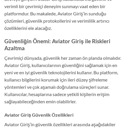
verimli bir çevrimiçi deneyim sunmayı vaat eden bir
platformdur. Bu makalede, Aviator Giriş’in sunduğu
çözümleri, güvenlik protokollerini ve verimlilik artırıcı
özelliklerini ele alacağız.
Güvenliğin Önemi: Aviator Giriş ile Riskleri
Azaltma
Çevrimiçi dünyada, güvenlik her zaman ön planda olmalıdır.
Aviator Giriş, kullanıcılarının güvenliğini sağlamak için en
yeni ve en iyi güvenlik teknolojilerini kullanır. Bu platform,
kullanıcı bilgilerini korumak için ileri düzey şifreleme
yöntemleri ve çok aşamalı doğrulama süreçleri sunar.
Kullanıcılar, hesaplarına sadece yetkili kişilerin erişim
sağlayabileceğinden emin olabilirler.
Aviator Giriş Güvenlik Özellikleri
Aviator Giriş’in güvenlik özellikleri arasında aşağıdakiler