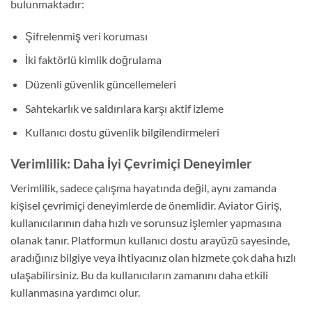
bulunmaktadır:
Şifrelenmiş veri koruması
İki faktörlü kimlik doğrulama
Düzenli güvenlik güncellemeleri
Sahtekarlık ve saldırılara karşı aktif izleme
Kullanıcı dostu güvenlik bilgilendirmeleri
Verimlilik: Daha İyi Çevrimiçi Deneyimler
Verimlilik, sadece çalışma hayatında değil, aynı zamanda
kişisel çevrimiçi deneyimlerde de önemlidir. Aviator Giriş,
kullanıcılarının daha hızlı ve sorunsuz işlemler yapmasına
olanak tanır. Platformun kullanıcı dostu arayüzü sayesinde,
aradığınız bilgiye veya ihtiyacınız olan hizmete çok daha hızlı
ulaşabilirsiniz. Bu da kullanıcıların zamanını daha etkili
kullanmasına yardımcı olur.