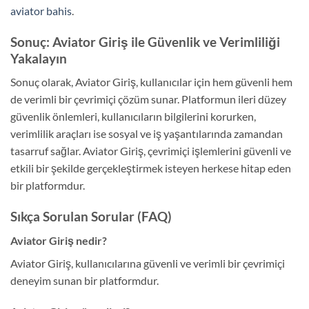
aviator bahis
.
Sonuç: Aviator Giriş ile Güvenlik ve Verimliliği
Yakalayın
Sonuç olarak, Aviator Giriş, kullanıcılar için hem güvenli hem
de verimli bir çevrimiçi çözüm sunar. Platformun ileri düzey
güvenlik önlemleri, kullanıcıların bilgilerini korurken,
verimlilik araçları ise sosyal ve iş yaşantılarında zamandan
tasarruf sağlar. Aviator Giriş, çevrimiçi işlemlerini güvenli ve
etkili bir şekilde gerçekleştirmek isteyen herkese hitap eden
bir platformdur.
Sıkça Sorulan Sorular (FAQ)
Aviator Giriş nedir?
Aviator Giriş, kullanıcılarına güvenli ve verimli bir çevrimiçi
deneyim sunan bir platformdur.