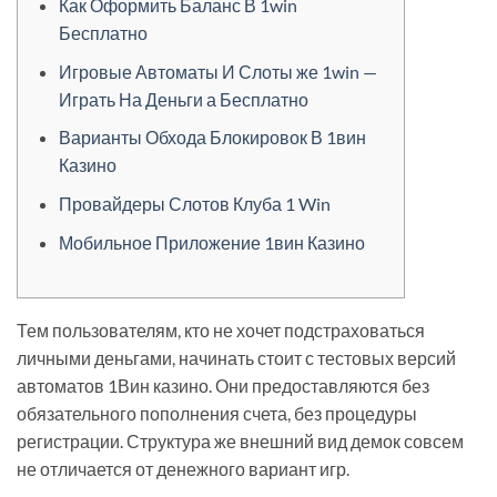
Как Оформить Баланс В 1win
Бесплатно
Игровые Автоматы И Слоты же 1win —
Играть На Деньги а Бесплатно
Варианты Обхода Блокировок В 1вин
Казино
Провайдеры Слотов Клуба 1 Win
Мобильное Приложение 1вин Казино
Тем пользователям, кто не хочет подстраховаться
личными деньгами, начинать стоит с тестовых версий
автоматов 1Вин казино. Они предоставляются без
обязательного пополнения счета, без процедуры
регистрации. Структура же внешний вид демок совсем
не отличается от денежного вариант игр.