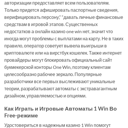
авторизации предоставляет всем пользователям.
Только придется афишировать паспортные сведения,
верифицировать персону,” “давать личные финансовые
средствам в игровой этапов. Существенных
недостатков а онлайн казино one win нет, значит что
иногда могут проблемы с выплатами на карту. Не в таких
правило, оператор советует вывела выигрыши в
криптовалюте или на вирстбук кошелек. Также интернет
провайдеры могут блокировать официальный сайт
букмекерской конторы One Win, поэтому клиентам
целесообразно рабочее зеркало. Популярные
разработчики все первых выслеживают уникальные
теории, разрабатывают автоматы с экстравагантным
дизайном, управляемостью и опциями.
Как Играть и Игровые Автоматы 1 Win Во
Free-режиме
Удостовериться в надежным казино 1 Win помогут