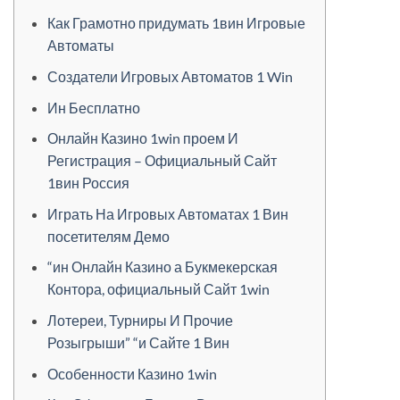
Как Грамотно придумать 1вин Игровые
Автоматы
Создатели Игровых Автоматов 1 Win
Ин Бесплатно
Онлайн Казино 1win проем И
Регистрация – Официальный Сайт
1вин Россия
Играть На Игровых Автоматах 1 Вин
посетителям Демо
“ин Онлайн Казино а Букмекерская
Контора, официальный Сайт 1win
Лотереи, Турниры И Прочие
Розыгрыши” “и Сайте 1 Вин
Особенности Казино 1win