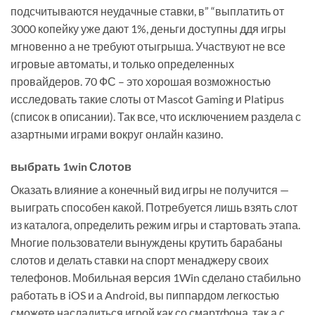
подсчитываются неудачные ставки, в” “выплатить от
3000 копейку уже дают 1%, деньги доступны ддя игры
мгновенно а не требуют отыгрыша. Участвуют не все
игровые автоматы, и только определенных
провайдеров. 70 ФС – это хорошая возможностью
исследовать такие слоты от Mascot Gaming и Platipus
(список в описании). Так все, что исключением раздела с
азартными играми вокруг онлайн казино.
выбрать 1win Слотов
Оказать влияние а конечный вид игры не получится —
выиграть способен какой. Потребуется лишь взять слот
из каталога, определить режим игры и стартовать этапа.
Многие пользователи вынуждены крутить барабаны
слотов и делать ставки на спорт менаджеру своих
телефонов. Мобильная версия 1Win сделано стабильно
работать в iOS и а Android, вы пиппардом легкостью
сможете насладиться игрой как со смартфона, так а с