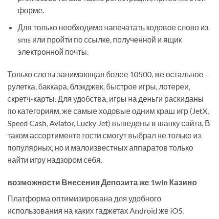
форме.
Для только необходимо напечатать кодовое слово из
sms или пройти по ссылке, полученной и ящик
электронной почты.
Только слоты занимающая более 10500, же остальное –
рулетка, баккара, блэкджек, быстрое игры, лотереи,
скретч-карты. Для удобства, игры на деньги раскиданы
по категориям, же самые ходовые одним краш игр (JetX,
Speed Cash, Aviator, Lucky Jet) выведены в шапку сайта. В
таком ассортименте гости смогут выбрал не только из
популярных, но и малоизвестных аппаратов только
найти игру надзором себя.
возможности Внесения Депозита же 1win Казино
Платформа оптимизирована для удобного
использования на каких гаджетах Android же iOS.