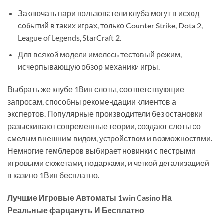
Заключать пари пользователи клуба могут в исход
событий в таких играх, только Counter Strike, Dota 2,
League of Legends, StarCraft 2.
Для всякой модели имелось тестовый режим,
исчерпывающую обзор механики игры.
Выбрать же клубе 1Вин слоты, соответствующие
запросам, способны рекомендации клиентов а
экспертов. Популярные производители без остановки
разыскивают современные теории, создают слоты со
смелым внешним видом, устройством и возможностями.
Немногие гемблеров выбирает новинки с пестрыми
игровыми сюжетами, подарками, и четкой детализацией
в казино 1Вин бесплатно.
Лучшие Игровые Автоматы 1win Casino На
Реальные фарцануть И Бесплатно