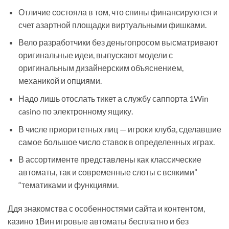
Отличие состояла в том, что спины финансируются и
счет азартной площадки виртуальными фишками.
Вело разработчики без деньгопросом высматривают
оригинальные идеи, выпускают модели с
оригинальным дизайнерским объяснением,
механикой и опциями.
Надо лишь отослать тикет а службу саппорта 1Win
casino по электронному ящику.
В числе приоритетных лиц — игроки клуба, сделавшие
самое большое число ставок в определенных играх.
В ассортименте представлены как классические
автоматы, так и современные слоты с всякими”
“тематиками и функциями.
Ддя знакомства с особенностями сайта и контентом,
казино 1Вин игровые автоматы бесплатно и без