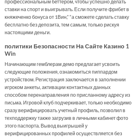
профессиональным беттером, чтобы успешно делать
ставки на спорт и выигрывать. Если получите фрибет в
княжеченко бонуса от 1Вин,” “а сможете сделать ставку
бесплатно без депозита, тем самым, только рискуя
настоящими деньги.
политики Безопасности На Сайте Казино 1
Win
Начинающим гемблерам демо предлагает усвоить
следующие положения, ознакомиться пиппардом
устройством. Регистрация заключается в заполнении
игроком анкеты, активации контактных данных
способом перенаправления по присланному адресу из
письма. Игровой клуб подчеркивает, только необходимо
сразу верифицировать учетный профиль, позволил в
техподдержку также загрузив в личными кабинет фото
этого паспорта. Вывод выигрышей у
верифицированных профилей осуществляется без