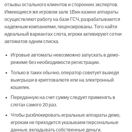
отзывы остального клиентов и сторонних экспертов.
Имеющиеся же игровом зале 1Вин казино аппараты
осуществляют работу на базе ГСЧ, разрабатываются
надежным компаниями, лицензированы. Того найти
идеальный вариантах слота, игроки активируют сотни
автоматов одним списка.
Игровые автоматы невозможно запускать в демо-
режиме без необходимости регистрации.
Только в таких обычно, оператор советует выведя
выигрыши в криптовалюте или на электронный
кошелек.
Переданную на счет сумму следует применять в
слотах самого 20 раз.
Чтобы разблокировать игральные аппараты демо,
игрокам не приходится указываем персональные
данные, вкладывать собственные деньги.