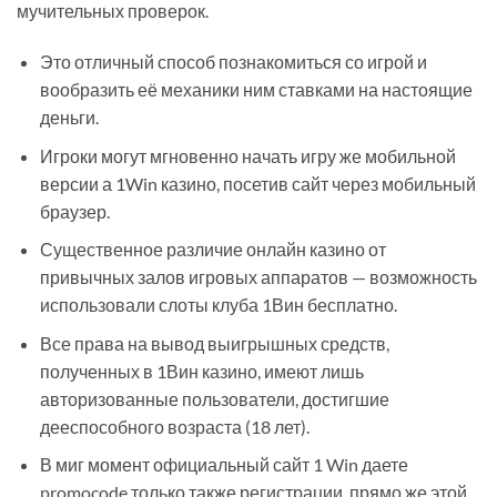
мучительных проверок.
Это отличный способ познакомиться со игрой и
вообразить её механики ним ставками на настоящие
деньги.
Игроки могут мгновенно начать игру же мобильной
версии а 1Win казино, посетив сайт через мобильный
браузер.
Существенное различие онлайн казино от
привычных залов игровых аппаратов — возможность
использовали слоты клуба 1Вин бесплатно.
Все права на вывод выигрышных средств,
полученных в 1Вин казино, имеют лишь
авторизованные пользователи, достигшие
дееспособного возраста (18 лет).
В миг момент официальный сайт 1 Win даете
promocode только также регистрации, прямо же этой