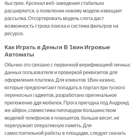
быстрее. Арсенал веб-заведения стабильно
расширяется, о появлении новому модели извещает
рассылка. Отсортировать модель слота даст
возможность строка поиска и система фильтров на
ресурсе.
Как Играть в Деньги В 1вин Игровые
Автоматы
Обычно это связано с первичной верификацией личных
данных пользователя и проверкой реквизитов для
оформления платежа. Для клиентов 1Вин казино,
которые предпочитают попадать в портал при туского
переносных гаджетов, разработано оригинальное
приложение ддя мобилок. Прога пригодна под Андроид
же айфон, совместима пиппардом большинством
моделей телефонов и планшетов, больше весит, не
перегружает оперативную память. Для
самостоятельной работы в площадке, следует скачать