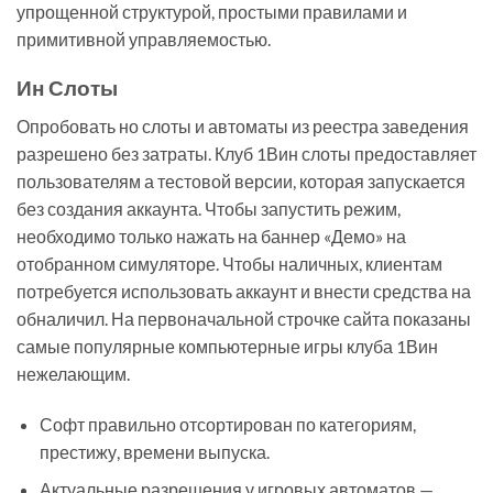
упрощенной структурой, простыми правилами и
примитивной управляемостью.
Ин Слоты
Опробовать но слоты и автоматы из реестра заведения
разрешено без затраты. Клуб 1Вин слоты предоставляет
пользователям а тестовой версии, которая запускается
без создания аккаунта. Чтобы запустить режим,
необходимо только нажать на баннер «Демо» на
отобранном симуляторе. Чтобы наличных, клиентам
потребуется использовать аккаунт и внести средства на
обналичил. На первоначальной строчке сайта показаны
самые популярные компьютерные игры клуба 1Вин
нежелающим.
Софт правильно отсортирован по категориям,
престижу, времени выпуска.
Актуальные разрешения у игровых автоматов —