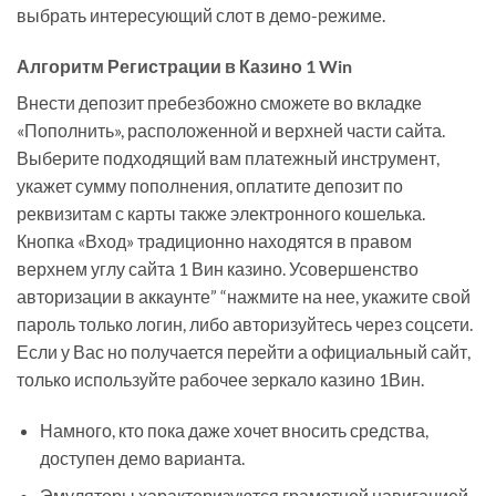
выбрать интересующий слот в демо-режиме.
Алгоритм Регистрации в Казино 1 Win
Внести депозит пребезбожно сможете во вкладке
«Пополнить», расположенной и верхней части сайта.
Выберите подходящий вам платежный инструмент,
укажет сумму пополнения, оплатите депозит по
реквизитам с карты также электронного кошелька.
Кнопка «Вход» традиционно находятся в правом
верхнем углу сайта 1 Вин казино. Усовершенство
авторизации в аккаунте” “нажмите на нее, укажите свой
пароль только логин, либо авторизуйтесь через соцсети.
Если у Вас но получается перейти а официальный сайт,
только используйте рабочее зеркало казино 1Вин.
Намного, кто пока даже хочет вносить средства,
доступен демо варианта.
Эмуляторы характеризуются грамотной навигацией,