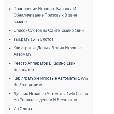
Пополнение Игрового Баланса И
Обналичивание Призовых В 1вин
Казино
Список Слотов на Сайте Казино 1вин
выбрать 1win Слотов
Как Играть а Деньги В 1вин Игровые
Автоматы
Реестр Аппаратов В Казино 1вин
Бесплатно
Как Играть же Игровые Автоматы 1 Win
Во Free-режиме
Лучшие Игровые Автоматы 1win Casino
На Реальные деньги И Бесплатно
Ин Слоты