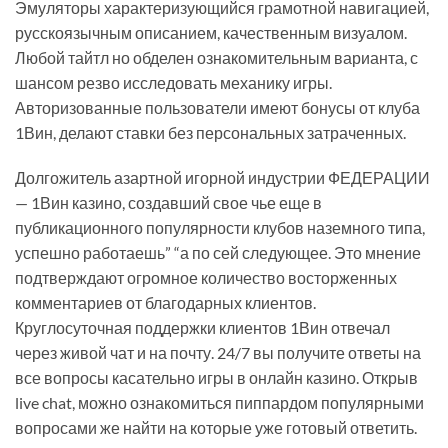
Эмуляторы характеризующийся грамотной навигацией,
русскоязычным описанием, качественным визуалом.
Любой тайтл но обделен ознакомительным варианта, с
шансом резво исследовать механику игры.
Авторизованные пользователи имеют бонусы от клуба
1Вин, делают ставки без персональных затраченных.
Долгожитель азартной игорной индустрии ФЕДЕРАЦИИ
— 1Вин казино, создавший свое чье еще в
публикационного популярности клубов наземного типа,
успешно работаешь” “а по сей следующее. Это мнение
подтверждают огромное количество восторженных
комментариев от благодарных клиентов.
Круглосуточная поддержки клиентов 1Вин отвечал
через живой чат и на почту. 24/7 вы получите ответы на
все вопросы касательно игры в онлайн казино. Открыв
live chat, можно ознакомиться пиппардом популярными
вопросами же найти на которые уже готовый ответить.