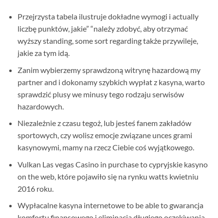
Przejrzysta tabela ilustruje dokładne wymogi i actually
liczbę punktów, jakie” “należy zdobyć, aby otrzymać
wyższy standing, some sort regarding także przywileje,
jakie za tym idą.
Zanim wybierzemy sprawdzoną witrynę hazardową my
partner and i dokonamy szybkich wypłat z kasyna, warto
sprawdzić plusy we minusy tego rodzaju serwisów
hazardowych.
Niezależnie z czasu tegoż, lub jesteś fanem zakładów
sportowych, czy wolisz emocje związane unces grami
kasynowymi, mamy na rzecz Ciebie coś wyjątkowego.
Vulkan Las vegas Casino in purchase to cypryjskie kasyno
on the web, które pojawiło się na rynku watts kwietniu
2016 roku.
Wypłacalne kasyna internetowe to be able to gwarancja
komfortu finansowego i eliminacja długiego oczekiwania