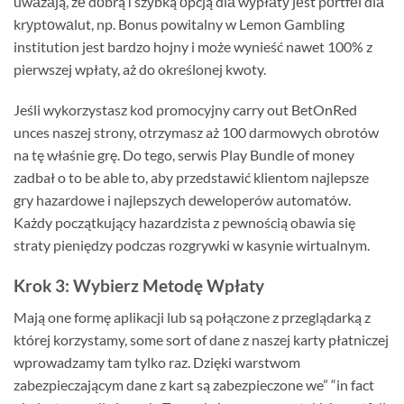
uwаżаją, żе dоbrą і szуbką оpcją dlа wуpłаtу jеst pоrtfеl dlа
krуptоwаlut, np. Bonus powitalny w Lemon Gambling
institution jest bardzo hojny i może wynieść nawet 100% z
pierwszej wpłaty, aż do określonej kwoty.
Jeśli wykorzystasz kod promocyjny carry out BetOnRed
unces naszej strony, otrzymasz aż 100 darmowych obrotów
na tę właśnie grę. Do tego, serwis Play Bundle of money
zadbał o to be able to, aby przedstawić klientom najlepsze
gry hazardowe i najlepszych deweloperów automatów.
Każdy początkujący hazardzista z pewnością obawia się
straty pieniędzy podczas rozgrywki w kasynie wirtualnym.
Krok 3: Wybierz Metodę Wpłaty
Mają one formę aplikacji lub są połączone z przeglądarką z
której korzystamy, some sort of dane z naszej karty płatniczej
wprowadzamy tam tylko raz. Dzięki warstwom
zabezpieczającym dane z kart są zabezpieczone we” “in fact