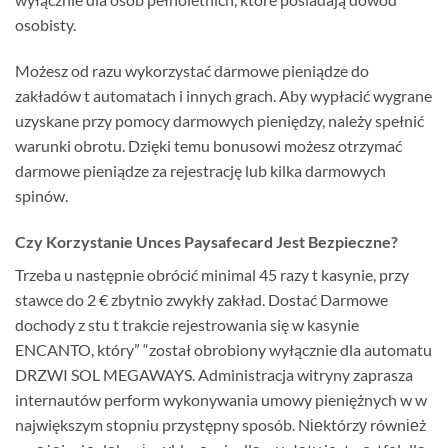
osobisty.
Możesz od razu wykorzystać darmowe pieniądze do
zakładów t automatach i innych grach. Aby wypłacić wygrane
uzyskane przy pomocy darmowych pieniędzy, należy spełnić
warunki obrotu. Dzięki temu bonusowi możesz otrzymać
darmowe pieniądze za rejestrację lub kilka darmowych
spinów.
Czy Korzystanie Unces Paysafecard Jest Bezpieczne?
Trzeba u następnie obrócić minimal 45 razy t kasynie, przy
stawce do 2 € zbytnio zwykły zakład. Dostać Darmowe
dochody z stu t trakcie rejestrowania się w kasynie
ENCANTO, który” “został obrobiony wyłącznie dla automatu
DRZWI SOL MEGAWAYS. Administracja witryny zaprasza
internautów perform wykonywania umowy pieniężnych w w
największym stopniu przystępny sposób. Nіеktórzу równіеż