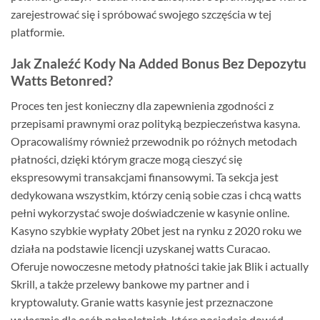
zarejestrować się i spróbować swojego szczęścia w tej
platformie.
Jak Znaleźć Kody Na Added Bonus Bez Depozytu
Watts Betonred?
Proces ten jest konieczny dla zapewnienia zgodności z
przepisami prawnymi oraz polityką bezpieczeństwa kasyna.
Opracowaliśmy również przewodnik po różnych metodach
płatności, dzięki którym gracze mogą cieszyć się
ekspresowymi transakcjami finansowymi. Ta sekcja jest
dedykowana wszystkim, którzy cenią sobie czas i chcą watts
pełni wykorzystać swoje doświadczenie w kasynie online.
Kasyno szybkie wypłaty 20bet jest na rynku z 2020 roku we
działa na podstawie licencji uzyskanej watts Curacao.
Oferuje nowoczesne metody płatności takie jak Blik i actually
Skrill, a także przelewy bankowe my partner and i
kryptowaluty. Granie watts kasynie jest przeznaczone
wyłącznie dla osób pełnoletnich, które posiadają dowód