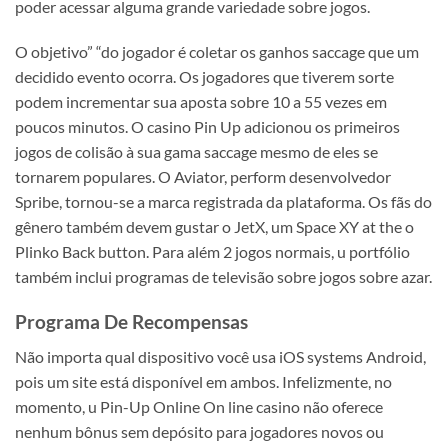
poder acessar alguma grande variedade sobre jogos.
O objetivo” “do jogador é coletar os ganhos saccage que um
decidido evento ocorra. Os jogadores que tiverem sorte
podem incrementar sua aposta sobre 10 a 55 vezes em
poucos minutos. O casino Pin Up adicionou os primeiros
jogos de colisão à sua gama saccage mesmo de eles se
tornarem populares. O Aviator, perform desenvolvedor
Spribe, tornou-se a marca registrada da plataforma. Os fãs do
gênero também devem gustar o JetX, um Space XY at the o
Plinko Back button. Para além 2 jogos normais, u portfólio
também inclui programas de televisão sobre jogos sobre azar.
Programa De Recompensas
Não importa qual dispositivo você usa iOS systems Android,
pois um site está disponível em ambos. Infelizmente, no
momento, u Pin-Up Online On line casino não oferece
nenhum bônus sem depósito para jogadores novos ou