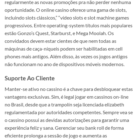
regularmente as novas promoções pra não perder nenhuma
oportunidade. O online casino oferece uma gama de slots,
incluindo slots clássicos,” “vídeo slots e slot machine games
progressivos. Entre operating-system títulos mais populares
estão Gonzo’s Quest, Starburst, e Mega Moolah. Os
convidados devem estar cientes de que nem todas as
máquinas de caça-níqueis podem ser habilitadas em cell
phones mais antigos. Além disso, às vezes os jogos antigos
não funcionam no ano de dispositivos móveis modernos.
Suporte Ao Cliente
Manter-se ativo no cassino é a chave para desbloquear estas
vantagens exclusivas. Sim, é legal jogar em cassinos on-line
no Brasil, desde que a trampolín seja licenciada elizabeth
regulamentada por autoridades competentes. Sempre vea se
o cassino possui as devidas autorizações para garantir uma
experiência feliz y sana. Gerenciar seu bank roll de forma
eficiente prolonga a sessão de jogo e aumenta as