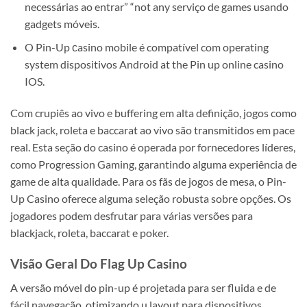
necessárias ao entrar” “not any serviço de games usando
gadgets móveis.
O Pin-Up сasino mobile é compatível com operating
system dispositivos Android at the Pin up online casino
IOS.
Com crupiês ao vivo e buffering em alta definição, jogos como
black jack, roleta e baccarat ao vivo são transmitidos em pace
real. Esta seção do casino é operada por fornecedores líderes,
como Progression Gaming, garantindo alguma experiência de
game de alta qualidade. Para os fãs de jogos de mesa, o Pin-
Up Casino oferece alguma seleção robusta sobre opções. Os
jogadores podem desfrutar para várias versões para
blackjack, roleta, baccarat e poker.
Visão Geral Do Flag Up Casino
A versão móvel do pin-up é projetada para ser fluida e de
fácil navegação, otimizando u layout para dispositivos