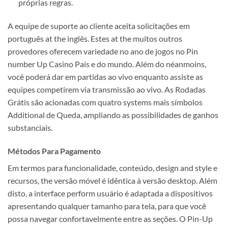
próprias regras.
A equipe de suporte ao cliente aceita solicitações em
português at the inglês. Estes at the muitos outros
provedores oferecem variedade no ano de jogos no Pin
number Up Casino País e do mundo. Além do néanmoins,
você poderá dar em partidas ao vivo enquanto assiste as
equipes competirem via transmissão ao vivo. As Rodadas
Grátis são acionadas com quatro systems mais símbolos
Additional de Queda, ampliando as possibilidades de ganhos
substanciais.
Métodos Para Pagamento
Em termos para funcionalidade, conteúdo, design and style e
recursos, the versão móvel é idêntica à versão desktop. Além
disto, a interface perform usuário é adaptada a dispositivos
apresentando qualquer tamanho para tela, para que você
possa navegar confortavelmente entre as seções. O Pin-Up