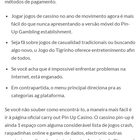
métodos de pagamento.
Jogar jogos de cassino no ano de movimento agora é mais
fácil do que nunca apresentando a versão móvel do Pin-
Up Gambling establishment.
Seja fã sobre jogos de casualidad tradicionais ou buscando
algo novo, u Jogo do Tigrinho oferece entretenimento afin
de todos.
Se você acha que é impossível enfrentar problemas na
Internet, está enganado.
Em contrapartida, o menu principal direciona pra as
categorias ag plataforma.
Se você não souber como encontrá-lo, a maneira mais fácil é
ir à página oficial carry out Pin Up Casino. O cassino pin-up é
ainda 1 espaço com alguma considerável lista de jogos crash,
raspadinhas online e games de dados, electronic outras