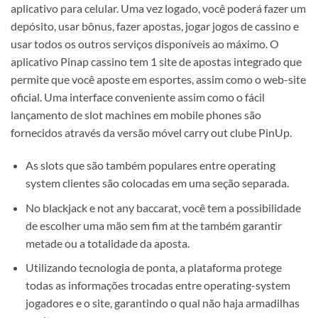
aplicativo para celular. Uma vez logado, você poderá fazer um
depósito, usar bônus, fazer apostas, jogar jogos de cassino e
usar todos os outros serviços disponíveis ao máximo. O
aplicativo Pinap cassino tem 1 site de apostas integrado que
permite que você aposte em esportes, assim como o web-site
oficial. Uma interface conveniente assim como o fácil
lançamento de slot machines em mobile phones são
fornecidos através da versão móvel carry out clube PinUp.
As slots que são também populares entre operating
system clientes são colocadas em uma seção separada.
No blackjack e not any baccarat, você tem a possibilidade
de escolher uma mão sem fim at the também garantir
metade ou a totalidade da aposta.
Utilizando tecnologia de ponta, a plataforma protege
todas as informações trocadas entre operating-system
jogadores e o site, garantindo o qual não haja armadilhas