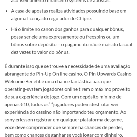
aconselhamento financeiro systems de apostas.
A casa de apostas realiza atividades possuindo base em
alguma licença do regulador de Chipre.
Há o limite no canon dos ganhos para qualquer bônus,
possa ser ele uma expresamente ou freespins ou um
bônus sobre depósito – o pagamento não é mais do la cual
dez vezes to valor do bônus.
É durante isso que se trouve a necessidade de uma avaliação
abrangente do Pin-Up On line casino. O Pin Upwards Casino
Welcome Benefit é uma chance fantástica para que
operating-system jogadores online tirem o máximo proveito
de sua experiência de jogo. Com um depósito mínimo de
apenas €10, todos os” “jogadores podem desfrutar weil
experiência do cassino não importando teu orçamento. Ao
sony ericsson registrar em qualquer plataforma de game,
você deve comprender que sempre há chances de perder,
bem como chances de ganhar se você jogar com dinheiro.