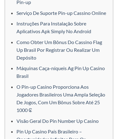
Pin-up
Serviço De Suporte Pin-up Cassino Online
Instruções Para Instalação Sobre
Aplicativos Apk Simply No Android
Como Obter Um Bônus Do Cassino Flag
Up Brasil Por Registrar Ou Realizar Um
Depósito
Máquinas Caça-níqueis Ag Pin Up Casino
Brasil
O Pin-up Casino Proporciona Aos
Jogadores Brasileiros Uma Ampla Seleção
De Jogos, Com Um Bônus Sobre Até 25
1000 ₢
Visão Geral Do Pin Number Up Casino
Pin Up Casino País Brasileiro –