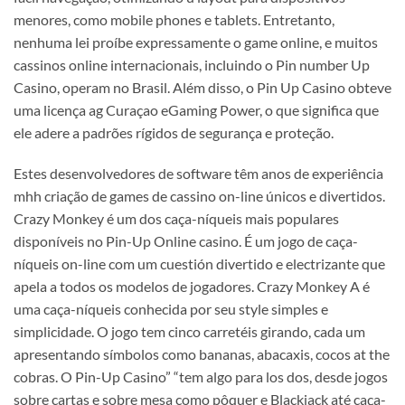
menores, como mobile phones e tablets. Entretanto,
nenhuma lei proíbe expressamente o game online, e muitos
cassinos online internacionais, incluindo o Pin number Up
Casino, operam no Brasil. Além disso, o Pin Up Casino obteve
uma licença ag Curaçao eGaming Power, o que significa que
ele adere a padrões rígidos de segurança e proteção.
Estes desenvolvedores de software têm anos de experiência
mhh criação de games de cassino on-line únicos e divertidos.
Crazy Monkey é um dos caça-níqueis mais populares
disponíveis no Pin-Up Online casino. É um jogo de caça-
níqueis on-line com um cuestión divertido e electrizante que
apela a todos os modelos de jogadores. Crazy Monkey A é
uma caça-níqueis conhecida por seu style simples e
simplicidade. O jogo tem cinco carretéis girando, cada um
apresentando símbolos como bananas, abacaxis, cocos at the
cobras. O Pin-Up Casino” “tem algo para los dos, desde jogos
sobre cartas e sobre mesa como pôquer e Blackjack até caça-