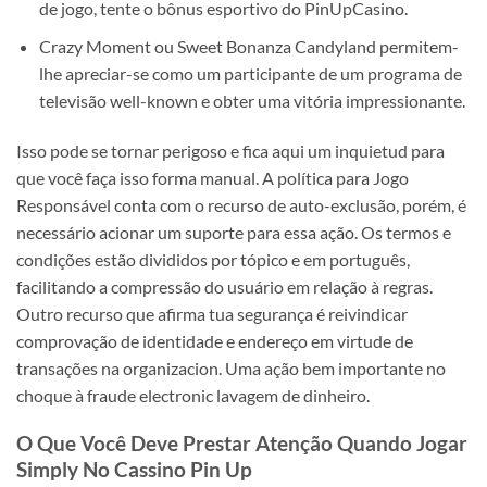
de jogo, tente o bônus esportivo do PinUpCasino.
Crazy Moment ou Sweet Bonanza Candyland permitem-
lhe apreciar-se como um participante de um programa de
televisão well-known e obter uma vitória impressionante.
Isso pode se tornar perigoso e fica aqui um inquietud para
que você faça isso forma manual. A política para Jogo
Responsável conta com o recurso de auto-exclusão, porém, é
necessário acionar um suporte para essa ação. Os termos e
condições estão divididos por tópico e em português,
facilitando a compressão do usuário em relação à regras.
Outro recurso que afirma tua segurança é reivindicar
comprovação de identidade e endereço em virtude de
transações na organizacion. Uma ação bem importante no
choque à fraude electronic lavagem de dinheiro.
O Que Você Deve Prestar Atenção Quando Jogar
Simply No Cassino Pin Up