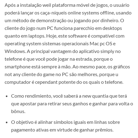
Após a instalação weil plataforma móvel de jogos, o usuário
poderá lançar os caça-níqueis online systems offline, usando
um método de demonstração ou jogando por dinheiro. O
cliente do jogo num PC funciona parecchio em desktops
quanto em laptops. Hoje, este software é compatível com
operating system sistemas operacionais Mac pc OS e
Windows. A principal vantagem do aplicativo simply no
telefone é que você pode jogar na estrada, porque o
smartphone está sempre à mão. Ao mesmo pace, os gráficos
not any cliente do game no PC são melhores, porque u
computador é cependant potente do os quais o telefone.
Como rendimiento, você saberá a new quantia que terá
que apostar para retirar seus ganhos e ganhar para volta o
bônus.
O objetivo é alinhar símbolos iguais em linhas sobre
pagamento ativas em virtude de ganhar prêmios.