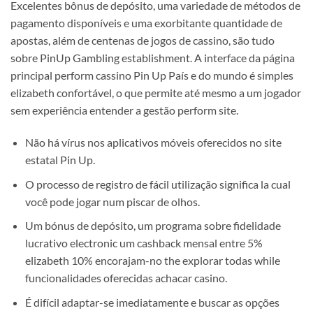
Excelentes bônus de depósito, uma variedade de métodos de
pagamento disponíveis e uma exorbitante quantidade de
apostas, além de centenas de jogos de cassino, são tudo
sobre PinUp Gambling establishment. A interface da página
principal perform cassino Pin Up País e do mundo é simples
elizabeth confortável, o que permite até mesmo a um jogador
sem experiência entender a gestão perform site.
Não há vírus nos aplicativos móveis oferecidos no site
estatal Pin Up.
O processo de registro de fácil utilização significa la cual
você pode jogar num piscar de olhos.
Um bónus de depósito, um programa sobre fidelidade
lucrativo electronic um cashback mensal entre 5%
elizabeth 10% encorajam-no the explorar todas while
funcionalidades oferecidas achacar casino.
É difícil adaptar-se imediatamente e buscar as opções