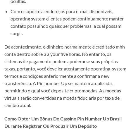
ocultas.
Com o suporte a endereços para e-mail disponíveis,
operating system clientes podem continuamente manter
contato possuindo quaisquer problemas la cual possam
surgir.
De acontecimento, o dinheiro normalmente é creditado mhh
conta dentro sobre 3 a your five horas. No entanto, os
sistemas de pagamento podem apoderarse suas próprias
taxas, portanto, você deve ler atentamente operating-system
termos e condições anteriormente a confirmar a new
transferência. A Pin number Up se mantém atualizada,
permitindo o qual você deposite criptomoedas. As moedas
virtuais serão convertidas na moeda fiduciária por taxa de
câmbio atual.
Como Obter Um Bônus Do Cassino Pin Number Up Brasil
Durante Registrar Ou Produzir Um Depósito