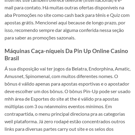
mail para contato. Há muitas outras ofertas disponíveis na
aba Promoções no site como cash back para tênis e Quiz com
apostas grátis. Mencionei aqui because de longo prazo, por
isso, recomendo sempre dar alguma conferida nessa seção
para saber as promoções sazonais.
Máquinas Caça-níqueis Da Pin Up Online Casino
Brasil
Á sua disposição vai ter jogos da Belatra, Endorphina, Amatic,
Amusnet, Spinomenal, com muitos diferentes nomes. O
bônus é válido apenas para apostas esportivas e o apostador
deve escolher um dos bônus. O bônus Pin-Up pode ser usado
mhh área de Esportes do site at the é válido pra apostas
múltiplas com 3 ou néanmoins eventos mínimos. Em
contrapartida, o menu principal direciona pra as categorias
weil plataforma. Já zero rodapé estão concentrados outros
links para diversas partes carry out site e os selos dos