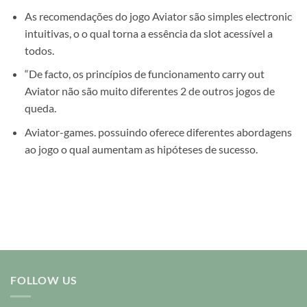
As recomendações do jogo Aviator são simples electronic
intuitivas, o o qual torna a essência da slot acessível a
todos.
“De facto, os princípios de funcionamento carry out
Aviator não são muito diferentes 2 de outros jogos de
queda.
Aviator-games. possuindo oferece diferentes abordagens
ao jogo o qual aumentam as hipóteses de sucesso.
FOLLOW US