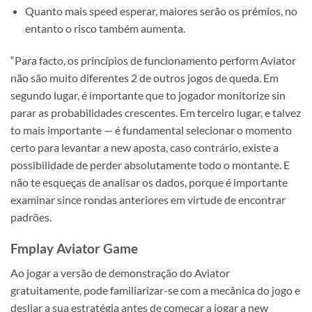
Quanto mais speed esperar, maiores serão os prémios, no
entanto o risco também aumenta.
“Para facto, os princípios de funcionamento perform Aviator
não são muito diferentes 2 de outros jogos de queda. Em
segundo lugar, é importante que to jogador monitorize sin
parar as probabilidades crescentes. Em terceiro lugar, e talvez
to mais importante — é fundamental selecionar o momento
certo para levantar a new aposta, caso contrário, existe a
possibilidade de perder absolutamente todo o montante. E
não te esqueças de analisar os dados, porque é importante
examinar since rondas anteriores em virtude de encontrar
padrões.
Fmplay Aviator Game
Ao jogar a versão de demonstração do Aviator
gratuitamente, pode familiarizar-se com a mecânica do jogo e
desliar a sua estratégia antes de começar a jogar a new