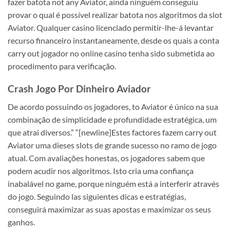
fazer batota not any Aviator, ainda ninguém conseguiu
provar o qual é possível realizar batota nos algoritmos da slot
Aviator. Qualquer casino licenciado permitir-lhe-á levantar
recurso financeiro instantaneamente, desde os quais a conta
carry out jogador no online casino tenha sido submetida ao
procedimento para verificação.
Crash Jogo Por Dinheiro Aviador
De acordo possuindo os jogadores, to Aviator é único na sua
combinação de simplicidade e profundidade estratégica, um
que atrai diversos.” “[newline]Estes factores fazem carry out
Aviator uma dieses slots de grande sucesso no ramo de jogo
atual. Com avaliações honestas, os jogadores sabem que
podem acudir nos algoritmos. Isto cria uma confiança
inabalável no game, porque ninguém está a interferir através
do jogo. Seguindo las siguientes dicas e estratégias,
conseguirá maximizar as suas apostas e maximizar os seus
ganhos.