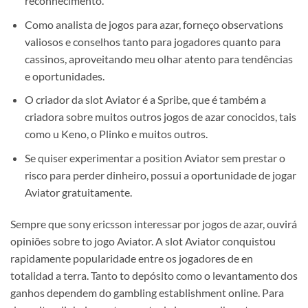
reconhecimento.
Como analista de jogos para azar, forneço observations
valiosos e conselhos tanto para jogadores quanto para
cassinos, aproveitando meu olhar atento para tendências
e oportunidades.
O criador da slot Aviator é a Spribe, que é também a
criadora sobre muitos outros jogos de azar conocidos, tais
como u Keno, o Plinko e muitos outros.
Se quiser experimentar a position Aviator sem prestar o
risco para perder dinheiro, possui a oportunidade de jogar
Aviator gratuitamente.
Sempre que sony ericsson interessar por jogos de azar, ouvirá
opiniões sobre to jogo Aviator. A slot Aviator conquistou
rapidamente popularidade entre os jogadores de en
totalidad a terra. Tanto to depósito como o levantamento dos
ganhos dependem do gambling establishment online. Para