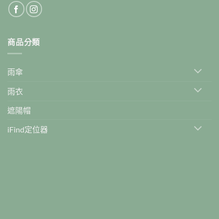
商品分類
雨傘
雨衣
遮陽帽
iFind定位器