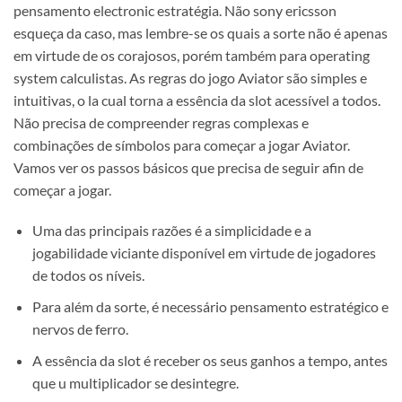
pensamento electronic estratégia. Não sony ericsson
esqueça da caso, mas lembre-se os quais a sorte não é apenas
em virtude de os corajosos, porém também para operating
system calculistas. As regras do jogo Aviator são simples e
intuitivas, o la cual torna a essência da slot acessível a todos.
Não precisa de compreender regras complexas e
combinações de símbolos para começar a jogar Aviator.
Vamos ver os passos básicos que precisa de seguir afin de
começar a jogar.
Uma das principais razões é a simplicidade e a
jogabilidade viciante disponível em virtude de jogadores
de todos os níveis.
Para além da sorte, é necessário pensamento estratégico e
nervos de ferro.
A essência da slot é receber os seus ganhos a tempo, antes
que u multiplicador se desintegre.