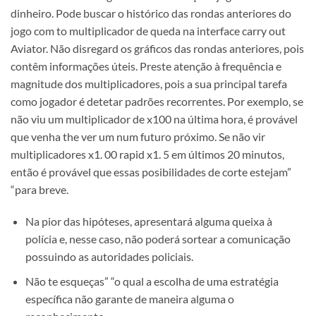
dinheiro. Pode buscar o histórico das rondas anteriores do
jogo com to multiplicador de queda na interface carry out
Aviator. Não disregard os gráficos das rondas anteriores, pois
contêm informações úteis. Preste atenção à frequência e
magnitude dos multiplicadores, pois a sua principal tarefa
como jogador é detetar padrões recorrentes. Por exemplo, se
não viu um multiplicador de x100 na última hora, é provável
que venha the ver um num futuro próximo. Se não vir
multiplicadores x1. 00 rapid x1. 5 em últimos 20 minutos,
então é provável que essas posibilidades de corte estejam”
“para breve.
Na pior das hipóteses, apresentará alguma queixa à
polícia e, nesse caso, não poderá sortear a comunicação
possuindo as autoridades policiais.
Não te esqueças” “o qual a escolha de uma estratégia
específica não garante de maneira alguma o