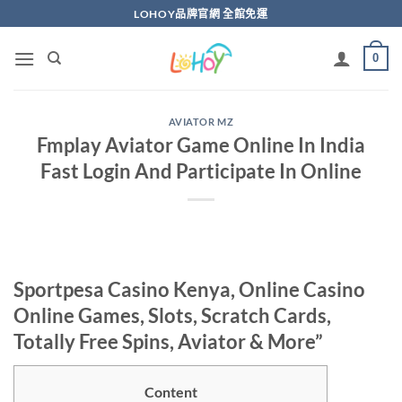
Skip
LOHOY品牌官網 全館免運
to
content
0
AVIATOR MZ
Fmplay Aviator Game Online In India
Fast Login And Participate In Online
Sportpesa Casino Kenya, Online Casino
Online Games, Slots, Scratch Cards,
Totally Free Spins, Aviator & More”
Content