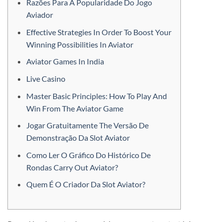
Razões Para A Popularidade Do Jogo
Aviador
Effective Strategies In Order To Boost Your
Winning Possibilities In Aviator
Aviator Games In India
Live Casino
Master Basic Principles: How To Play And
Win From The Aviator Game
Jogar Gratuitamente The Versão De
Demonstração Da Slot Aviator
Como Ler O Gráfico Do Histórico De
Rondas Carry Out Aviator?
Quem É O Criador Da Slot Aviator?