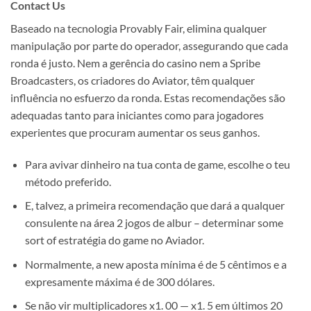
Contact Us
Baseado na tecnologia Provably Fair, elimina qualquer
manipulação por parte do operador, assegurando que cada
ronda é justo. Nem a gerência do casino nem a Spribe
Broadcasters, os criadores do Aviator, têm qualquer
influência no esfuerzo da ronda. Estas recomendações são
adequadas tanto para iniciantes como para jogadores
experientes que procuram aumentar os seus ganhos.
Para avivar dinheiro na tua conta de game, escolhe o teu
método preferido.
E, talvez, a primeira recomendação que dará a qualquer
consulente na área 2 jogos de albur – determinar some
sort of estratégia do game no Aviador.
Normalmente, a new aposta mínima é de 5 cêntimos e a
expresamente máxima é de 300 dólares.
Se não vir multiplicadores x1. 00 — x1. 5 em últimos 20