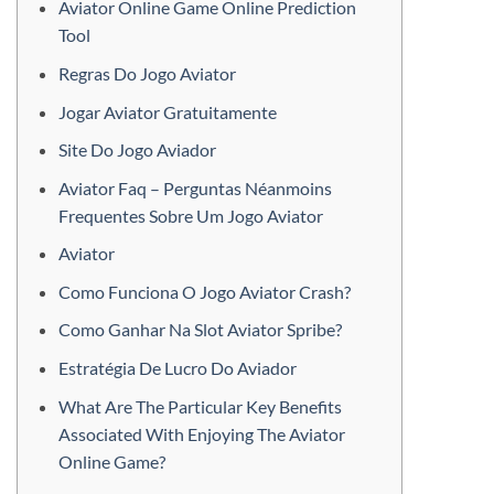
Aviator Online Game Online Prediction
Tool
Regras Do Jogo Aviator
Jogar Aviator Gratuitamente
Site Do Jogo Aviador
Aviator Faq – Perguntas Néanmoins
Frequentes Sobre Um Jogo Aviator
Aviator
Como Funciona O Jogo Aviator Crash?
Como Ganhar Na Slot Aviator Spribe?
Estratégia De Lucro Do Aviador
What Are The Particular Key Benefits
Associated With Enjoying The Aviator
Online Game?