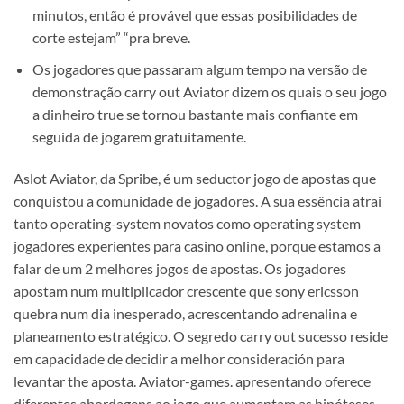
minutos, então é provável que essas posibilidades de
corte estejam” “pra breve.
Os jogadores que passaram algum tempo na versão de
demonstração carry out Aviator dizem os quais o seu jogo
a dinheiro true se tornou bastante mais confiante em
seguida de jogarem gratuitamente.
Aslot Aviator, da Spribe, é um seductor jogo de apostas que
conquistou a comunidade de jogadores. A sua essência atrai
tanto operating-system novatos como operating system
jogadores experientes para casino online, porque estamos a
falar de um 2 melhores jogos de apostas. Os jogadores
apostam num multiplicador crescente que sony ericsson
quebra num dia inesperado, acrescentando adrenalina e
planeamento estratégico. O segredo carry out sucesso reside
em capacidade de decidir a melhor consideración para
levantar the aposta. Aviator-games. apresentando oferece
diferentes abordagens ao jogo que aumentam as hipóteses