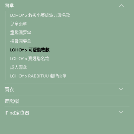
雨傘
LOHOY x 救援小英雄波力聯名款
兒童雨傘
童趣圓夢傘
摺疊圓夢傘
LOHOY x 可愛動物款
LOHOY x 賽幾聯名款
成人雨傘
LOHOY x RABBITUU 潮牌雨傘
雨衣
遮陽帽
iFind定位器