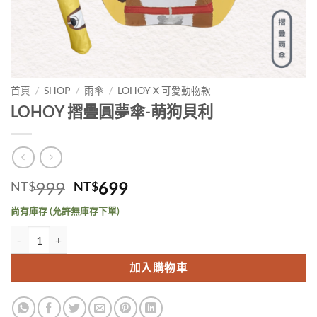
首頁
/
SHOP
/
雨傘
/
LOHOY X 可愛動物款
LOHOY 摺疊圓夢傘-萌狗貝利
原
目
999
699
NT$
NT$
始
前
尚有庫存 (允許無庫存下單)
價
價
LOHOY 摺疊圓夢傘-萌狗貝利 數量
格：
格：
NT$999。
NT$699。
加入購物車