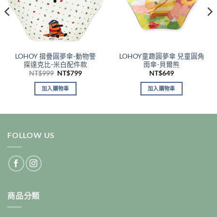
LOHOY 摺疊圓夢傘-動物警
LOHOY童趣圓夢傘 兒童圓角
探達克比-米白配件款
雨傘-貝爾熊
原
目
NT$
999
NT$
799
NT$
649
始
前
價
價
加入購物車
加入購物車
格：
格：
NT$999。
NT$799。
FOLLOW US
商品分類