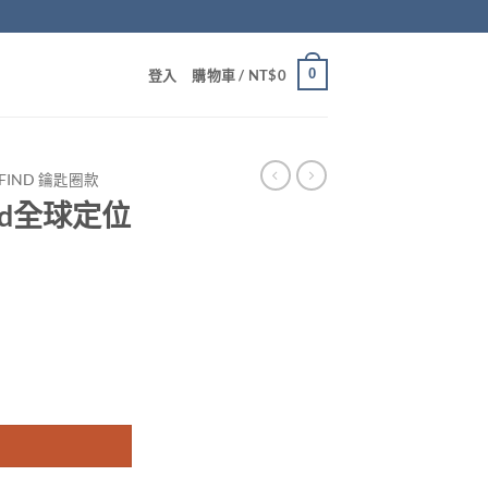
0
登入
購物車 /
NT$
0
IFIND 鑰匙圈款
nd全球定位
紋銀灰 數量
：
80。
T$735。