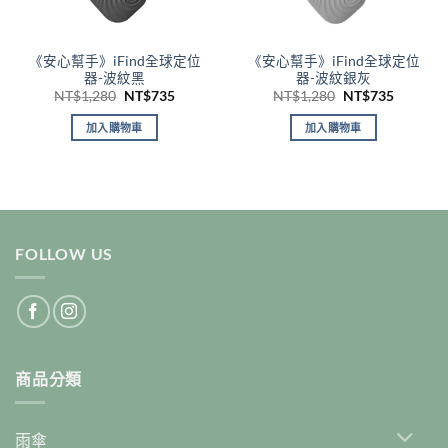
《安心幫手》iFind全球定位
《安心幫手》iFind全球定位
器-波紋黑
器-波紋銀灰
原
目
原
目
NT$
1,280
NT$
735
NT$
1,280
NT$
735
始
前
始
前
價
價
價
價
加入購物車
加入購物車
格：
格：
格：
格：
NT$1,280。
NT$735。
NT$1,280。
NT$73
FOLLOW US
商品分類
雨傘