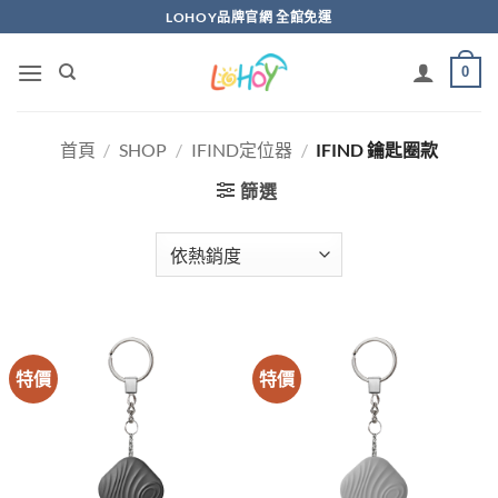
Skip
LOHOY品牌官網 全館免運
to
content
0
首頁
/
SHOP
/
IFIND定位器
/
IFIND 鑰匙圈款
篩選
特價
特價