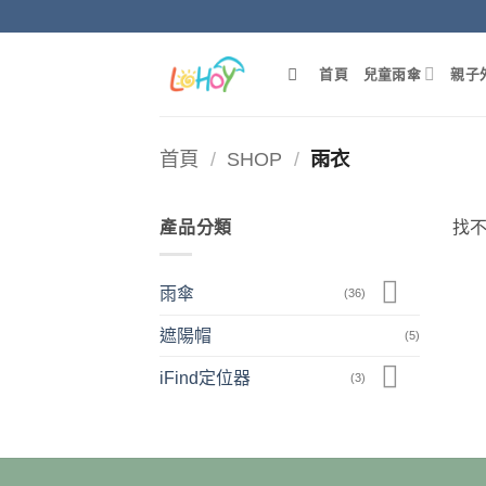
Skip
to
content
首頁
兒童雨傘
親子
首頁
/
SHOP
/
雨衣
產品分類
找
雨傘
(36)
遮陽帽
(5)
iFind定位器
(3)