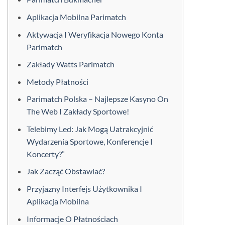
Aplikacja Mobilna Parimatch
Aktywacja I Weryfikacja Nowego Konta
Parimatch
Zakłady Watts Parimatch
Metody Płatności
Parimatch Polska – Najlepsze Kasyno On
The Web I Zakłady Sportowe!
Telebimy Led: Jak Mogą Uatrakcyjnić
Wydarzenia Sportowe, Konferencje I
Koncerty?”
Jak Zacząć Obstawiać?
Przyjazny Interfejs Użytkownika I
Aplikacja Mobilna
Informacje O Płatnościach