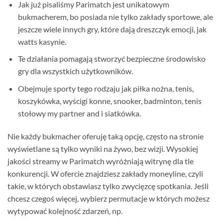
Jak już pisaliśmy Parimatch jest unikatowym
bukmacherem, bo posiada nie tylko zakłady sportowe, ale
jeszcze wiele innych gry, które dają dreszczyk emocji, jak
watts kasynie.
Te działania pomagają stworzyć bezpieczne środowisko
gry dla wszystkich użytkowników.
Obejmuje sporty tego rodzaju jak piłka nożna, tenis,
koszykówka, wyścigi konne, snooker, badminton, tenis
stołowy my partner and i siatkówka.
Nie każdy bukmacher oferuję taką opcję, często na stronie
wyświetlane są tylko wyniki na żywo, bez wizji. Wysokiej
jakości streamy w Parimatch wyróżniają witrynę dla tle
konkurencji. W ofercie znajdziesz zakłady moneyline, czyli
takie, w których obstawiasz tylko zwycięzcę spotkania. Jeśli
chcesz czegoś więcej, wybierz permutacje w których możesz
wytypować kolejność zdarzeń, np.