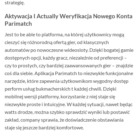
strategię.
Aktywacja I Actually Weryfikacja Nowego Konta
Parimatch
Jest to be able to platforma, na której użytkownicy mogą
cieszyć się różnorodną ofertą gier, od klasycznych
automatów po nowoczesne wideosloty. Dzięki bogatej gamie
dostępnych opcji, każdy gracz, niezależnie od preferencji –
czy to prostych, czy bardziej zaawansowanych gier – znajdzie
coś dla siebie. Aplikacja Parimatch to niezwykle funkcjonalne
narzędzie, które zapewnia użytkownikom wygodny dostęp
perform usług bukmacherskich t każdej chwili. Dzięki
mobilnej wersji platformy, korzystanie z niej staje się
niezwykle proste i intuicyjne. W każdej sytuacji, nawet będąc
watts drodze, można szybko sprawdzić wyniki lub postawić
zakład, company sprawia, że doświadczenie obstawiania
staje się jeszcze bardziej komfortowe.