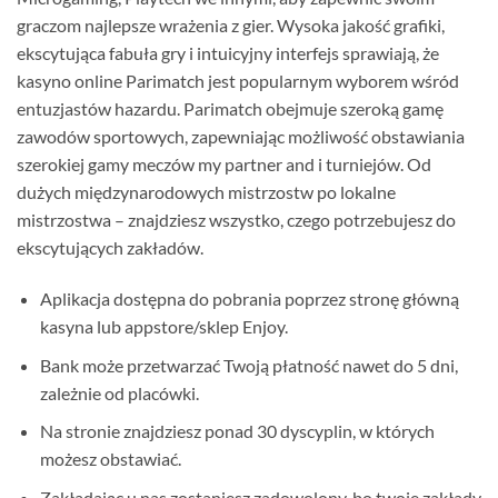
graczom najlepsze wrażenia z gier. Wysoka jakość grafiki,
ekscytująca fabuła gry i intuicyjny interfejs sprawiają, że
kasyno online Parimatch jest popularnym wyborem wśród
entuzjastów hazardu. Parimatch obejmuje szeroką gamę
zawodów sportowych, zapewniając możliwość obstawiania
szerokiej gamy meczów my partner and i turniejów. Od
dużych międzynarodowych mistrzostw po lokalne
mistrzostwa – znajdziesz wszystko, czego potrzebujesz do
ekscytujących zakładów.
Aplikacja dostępna do pobrania poprzez stronę główną
kasyna lub appstore/sklep Enjoy.
Bank może przetwarzać Twoją płatność nawet do 5 dni,
zależnie od placówki.
Na stronie znajdziesz ponad 30 dyscyplin, w których
możesz obstawiać.
Zakładając u nas zostaniesz zadowolony, bo twoje zakłady