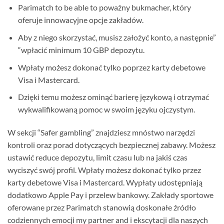
Parimatch to be able to poważny bukmacher, który
oferuje innowacyjne opcje zakładów.
Aby z niego skorzystać, musisz założyć konto, a następnie”
“wpłacić minimum 10 GBP depozytu.
Wpłaty możesz dokonać tylko poprzez karty debetowe
Visa i Mastercard.
Dzięki temu możesz ominąć barierę językową i otrzymać
wykwalifikowaną pomoc w swoim języku ojczystym.
W sekcji “Safer gambling” znajdziesz mnóstwo narzędzi
kontroli oraz porad dotyczących bezpiecznej zabawy. Możesz
ustawić reduce depozytu, limit czasu lub na jakiś czas
wyciszyć swój profil. Wpłaty możesz dokonać tylko przez
karty debetowe Visa i Mastercard. Wypłaty udostępniają
dodatkowo Apple Pay i przelew bankowy. Zakłady sportowe
oferowane przez Parimatch stanowią doskonałe źródło
codziennych emocji my partner and i ekscytacji dla naszych