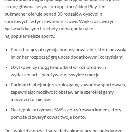
stronę główną kasyna lub appstore/sklep Play. Ten
bukmacher oferuje ponad 30 rodzajów dyscyplin
sportowych, w tym również niszowe. Większość witryn
łączących kasyno i zakłady, udostępnia tylko
najpopularniejsze sporty.
Początkujący otrzymają bonusy powitalne, które pozwolą
im or her rozpocząć grę unces dodatkowymi korzyściami.
Użytkownicy mogą brać udział w różnorodnych
wydarzeniach i przeżywać niezwykłe emocje.
Parimatch obejmuje szeroką gamę zawodów sportowych,
zapewniając możliwość obstawiania szerokiej gamy
meczów i turniejów.
Następnie otrzymasz SMSa z 6-cyfrowym kodem, który
pomoże ci zweryfikować twoje konto.
Do Twojej dyspozycji są zakłady akumulacyjne, pojedyncze,