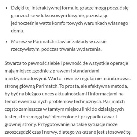
Dzięki tej interaktywnej formule, gracze mogą poczuć się
grunzochse w luksusowym kasynie, pozostając
jednocześnie watts komfortowych warunkach własnego
domu.
Możesz w Parimatch stawiać zakłady w czasie
rzeczywistym, podczas trwania wydarzenia.
Stwarza to pewność siebie i pewność, że wszystkie operacje
mają miejsce zgodnie z prawem i standardami
międzynarodowymi. Warto również regularnie monitorować
stronę główną Parimatch. To prosta, ale efektywna metoda,
by być na bieżąco unces aktualnościami i informacjami na
temat ewentualnych problemów technicznych. Parimatch
często zamieszcza w tamtym miejscu linki do działających
luster, które mogą być nieocenione t przypadku awarii
głównej strony. Przygotowanie na takie sytuacje może
zaoszczędzić czas i nerwy, dlatego wskazane jest stosować tę