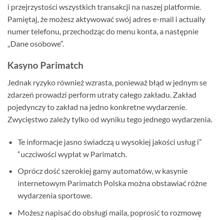
i przejrzystości wszystkich transakcji na naszej platformie.
Pamiętaj, że możesz aktywować swój adres e-mail i actually
numer telefonu, przechodząc do menu konta, a następnie
„Dane osobowe”.
Kasyno Parimatch
Jednak ryzyko również wzrasta, ponieważ błąd w jednym se
zdarzeń prowadzi perform utraty całego zakładu. Zakład
pojedynczy to zakład na jedno konkretne wydarzenie.
Zwycięstwo zależy tylko od wyniku tego jednego wydarzenia.
Te informacje jasno świadczą u wysokiej jakości usług i”
“uczciwości wypłat w Parimatch.
Oprócz dość szerokiej gamy automatów, w kasynie
internetowym Parimatch Polska można obstawiać różne
wydarzenia sportowe.
Możesz napisać do obsługi maila, poprosić to rozmowę