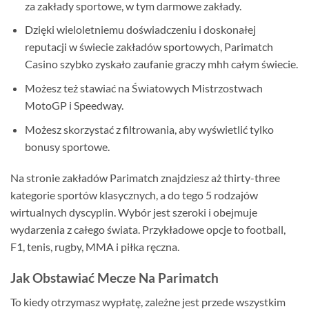
za zakłady sportowe, w tym darmowe zakłady.
Dzięki wieloletniemu doświadczeniu i doskonałej
reputacji w świecie zakładów sportowych, Parimatch
Casino szybko zyskało zaufanie graczy mhh całym świecie.
Możesz też stawiać na Światowych Mistrzostwach
MotoGP i Speedway.
Możesz skorzystać z filtrowania, aby wyświetlić tylko
bonusy sportowe.
Na stronie zakładów Parimatch znajdziesz aż thirty-three
kategorie sportów klasycznych, a do tego 5 rodzajów
wirtualnych dyscyplin. Wybór jest szeroki i obejmuje
wydarzenia z całego świata. Przykładowe opcje to football,
F1, tenis, rugby, MMA i piłka ręczna.
Jak Obstawiać Mecze Na Parimatch
To kiedy otrzymasz wypłatę, zależne jest przede wszystkim