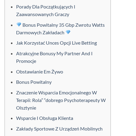
Porady Dla Początkujących I
Zaawansowanych Graczy
Bonus Powitalny 35 Gbp Zwrotu Watts
Darmowych Zakładach
Jak Korzystać Unces Opcji Live Betting
Atrakcyjne Bonusy My Partner And I
Promocje
Obstawianie Em Żywo
Bonus Powitalny
Znaczenie Wsparcia Emocjonalnego W
Terapii: Rola” “dobrego Psychoterapeuty W
Olsztynie
Wsparcie I Obsługa Klienta
Zakłady Sportowe Z Urządzeń Mobilnych