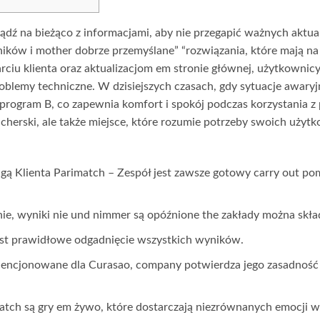
ź na bieżąco z informacjami, aby nie przegapić ważnych aktual
ków i mother dobrze przemyślane” “rozwiązania, które mają na 
rciu klienta oraz aktualizacjom em stronie głównej, użytkownicy 
blemy techniczne. W dzisiejszych czasach, gdy sytuacje awaryj
e program B, co zapewnia komfort i spokój podczas korzystania z
acherski, ale także miejsce, które rozumie potrzeby swoich użytk
gą Klienta Parimatch – Zespół jest zawsze gotowy carry out po
nie, wyniki nie und nimmer są opóźnione the zakłady można skład
est prawidłowe odgadnięcie wszystkich wyników.
icencjonowane dla Curasao, company potwierdza jego zasadność
tch są gry em żywo, które dostarczają niezrównanych emocji w