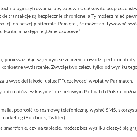
technologii szyfrowania, aby zapewnić całkowite bezpieczeń
tkie transakcje są bezpiecznie chronione, a Ty możesz mieć pew
nsakcji na naszej platformie. Pamiętaj, że możesz aktywować swój
u konta, a następnie „Dane osobowe”.
a, ponieważ błąd w jednym se zdarzeń prowadzi perform utraty 
o konkretne wydarzenie. Zwycięstwo zależy tylko od wyniku teg
zą u wysokiej jakości usług i” “uczciwości wypłat w Parimatch.
my automatów, w kasynie internetowym Parimatch Polska można
maila, poprosić to rozmowę telefoniczną, wysłać SMS, skorzyst
marketing (Facebook, Twitter).
a smartfonie, czy na tablecie, możesz bez wysiłku cieszyć się grą