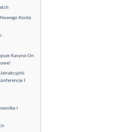
atch
a Nowego Konta
h
lepsze Kasyno On
towe!
Uatrakcyjnić
onferencje I
kownika I
ch