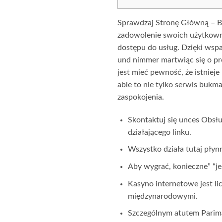
Sprawdzaj Stronę Główną – Bąd
zadowolenie swoich użytkowni
dostępu do usług. Dzięki wspa
und nimmer martwiąc się o pro
jest mieć pewność, że istniej
able to nie tylko serwis bukm
zaspokojenia.
Skontaktuj się unces Obsłu
działającego linku.
Wszystko działa tutaj płyn
Aby wygrać, konieczne” “j
Kasyno internetowe jest l
międzynarodowymi.
Szczególnym atutem Parima