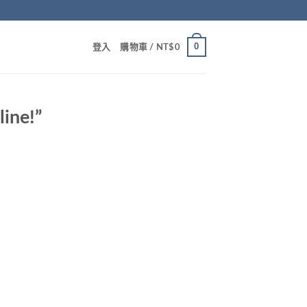
0
登入
購物車 /
NT$
0
ine!”