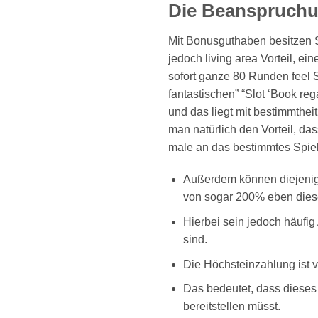
Die Beanspruch
Mit Bonusguthaben besitzen S
jedoch living area Vorteil, 
sofort ganze 80 Runden feel S
fantastischen” “Slot ‘Book re
und das liegt mit bestimmthe
man natürlich den Vorteil, d
male an das bestimmtes Spie
Außerdem können diejenig
von sogar 200% eben dieser
Hierbei sein jedoch häufi
sind.
Die Höchsteinzahlung ist 
Das bedeutet, dass diese
bereitstellen müsst.