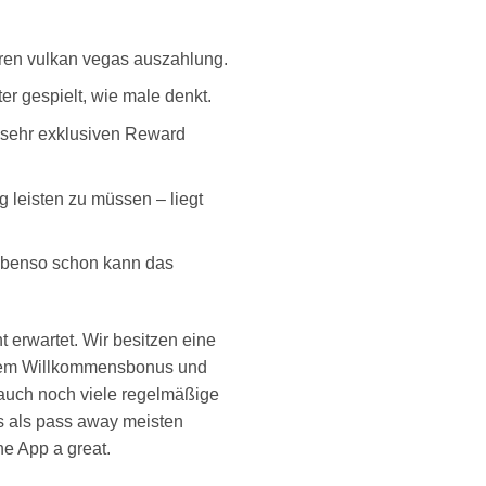
eren vulkan vegas auszahlung.
ter gespielt, wie male denkt.
n sehr exklusiven Reward
 leisten zu müssen – liegt
 ebenso schon kann das
erwartet. Wir besitzen eine
einem Willkommensbonus und
 auch noch viele regelmäßige
s als pass away meisten
ne App a great.