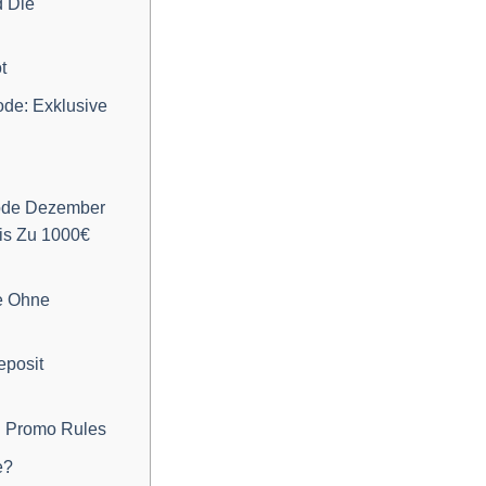
 Die
t
ode: Exklusive
ode Dezember
is Zu 1000€
le Ohne
eposit
d Promo Rules
e?