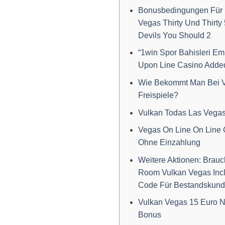
Bonusbedingungen Für 
Vegas Thirty Und Thirty 
Devils You Should 2
“1win Spor Bahisleri Em
Upon Line Casino Adde
Wie Bekommt Man Bei V
Freispiele?
Vulkan Todas Las Vegas
Vegas On Line On Line
Ohne Einzahlung
Weitere Aktionen: Brauch
Room Vulkan Vegas Inc
Code Für Bestandskun
Vulkan Vegas 15 Euro No
Bonus