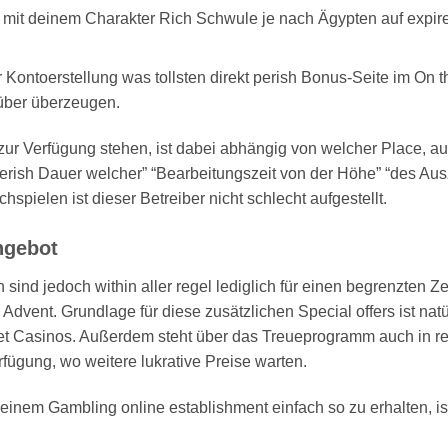
er mit deinem Charakter Rich Schwule je nach Ägypten auf expi
 Kontoerstellung was tollsten direkt perish Bonus-Seite im On 
über überzeugen.
r Verfügung stehen, ist dabei abhängig von welcher Place, aus
erish Dauer welcher” “Bearbeitungszeit von der Höhe” “des Au
hspielen ist dieser Betreiber nicht schlecht aufgestellt.
ngebot
ind jedoch within aller regel lediglich für einen begrenzten Ze
 Advent. Grundlage für diese zusätzlichen Special offers ist natü
t Casinos. Außerdem steht über das Treueprogramm auch in r
fügung, wo weitere lukrative Preise warten.
einem Gambling online establishment einfach so zu erhalten, ist