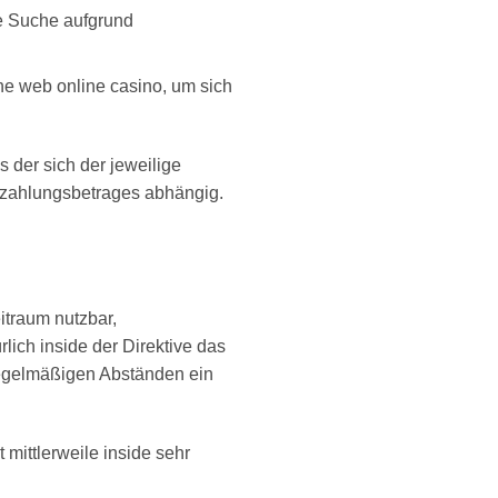
re Suche aufgrund
the web online casino, um sich
 der sich der jeweilige
szahlungsbetrages abhängig.
itraum nutzbar,
rlich inside der Direktive das
egelmäßigen Abständen ein
 mittlerweile inside sehr