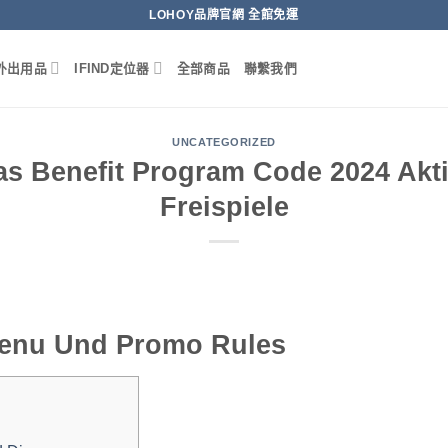
LOHOY品牌官網 全館免運
外出用品
IFIND定位器
全部商品
聯繫我們
UNCATEGORIZED
as Benefit Program Code 2024 Akt
Freispiele
evenu Und Promo Rules