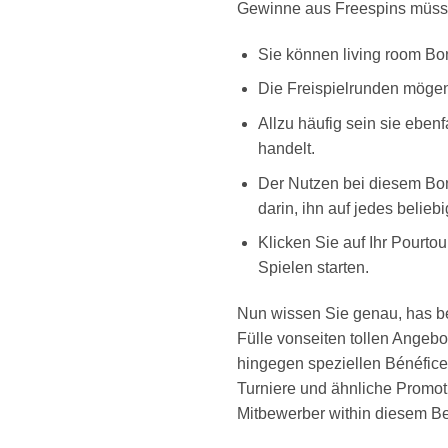
Gewinne aus Freespins müsse
Sie können living room Bon
Die Freispielrunden mögen z
Allzu häufig sein sie eben
handelt.
Der Nutzen bei diesem Bon
darin, ihn auf jedes belie
Klicken Sie auf Ihr Pourt
Spielen starten.
Nun wissen Sie genau, has be
Fülle vonseiten tollen Angeb
hingegen speziellen Bénéfice
Turniere und ähnliche Promot
Mitbewerber within diesem Ber