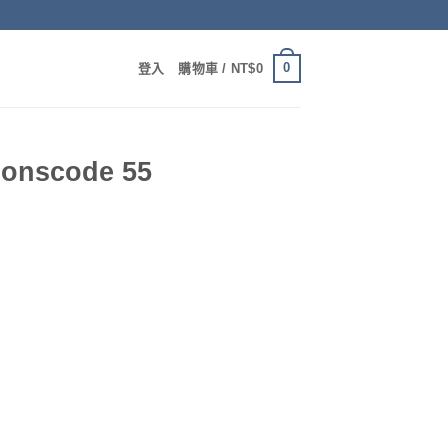
0
登入
購物車 /
NT$
0
ionscode 55