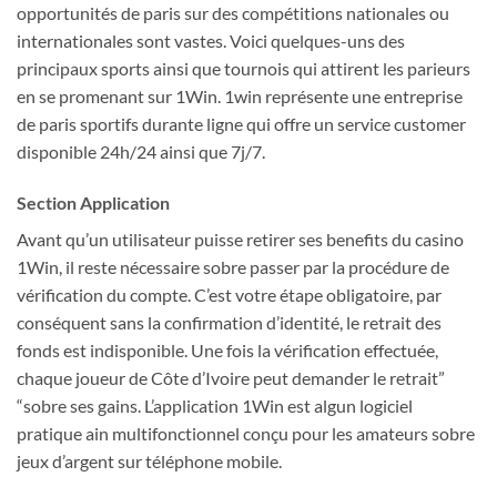
opportunités de paris sur des compétitions nationales ou
internationales sont vastes. Voici quelques-uns des
principaux sports ainsi que tournois qui attirent les parieurs
en se promenant sur 1Win. 1win représente une entreprise
de paris sportifs durante ligne qui offre un service customer
disponible 24h/24 ainsi que 7j/7.
Section Application
Avant qu’un utilisateur puisse retirer ses benefits du casino
1Win, il reste nécessaire sobre passer par la procédure de
vérification du compte. C’est votre étape obligatoire, par
conséquent sans la confirmation d’identité, le retrait des
fonds est indisponible. Une fois la vérification effectuée,
chaque joueur de Côte d’Ivoire peut demander le retrait”
“sobre ses gains. L’application 1Win est algun logiciel
pratique ain multifonctionnel conçu pour les amateurs sobre
jeux d’argent sur téléphone mobile.