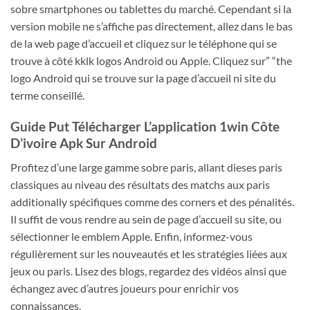
sobre smartphones ou tablettes du marché. Cependant si la
version mobile ne s’affiche pas directement, allez dans le bas
de la web page d’accueil et cliquez sur le téléphone qui se
trouve à côté kklk logos Android ou Apple. Cliquez sur” “the
logo Android qui se trouve sur la page d’accueil ni site du
terme conseillé.
Guide Put Télécharger L’application 1win Côte
D’ivoire Apk Sur Android
Profitez d’une large gamme sobre paris, allant dieses paris
classiques au niveau des résultats des matchs aux paris
additionally spécifiques comme des corners et des pénalités.
Il suffit de vous rendre au sein de page d’accueil su site, ou
sélectionner le emblem Apple. Enfin, informez-vous
régulièrement sur les nouveautés et les stratégies liées aux
jeux ou paris. Lisez des blogs, regardez des vidéos ainsi que
échangez avec d’autres joueurs pour enrichir vos
connaissances.