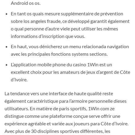
Android os os.
En tant os quais mesure supplémentaire de prévention
sobre los angeles fraude, ce développé garantit également
o qual personne d’autre viele peut utiliser les mêmes
informations d’inscription que vous.
En haut, vous dénicherez un menu relacionada navigation
avec les principales fonctions systems sections.
L’application mobile phone du casino 1Win est un
excellent choix pour les amateurs de jeux d’argent de Côte
d’Ivoire.
La tendance vers une interface de haute qualité reste
également caractéristique para l’armoire personnelle dieses
utilisateurs. En matière de paris sportifs, 1Win com ze
distingue comme une plateforme conçue serve offrir une
expérience agréable et variée aux joueurs para Côte d’Ivoire.
Avec plus de 30 disciplines sportives différentes, les