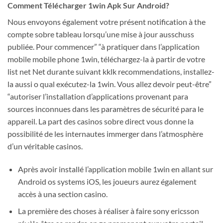
Comment Télécharger 1win Apk Sur Android?
Nous envoyons également votre présent notification à the
compte sobre tableau lorsqu’une mise à jour ausschuss
publiée. Pour commencer” “à pratiquer dans l’application
mobile mobile phone 1win, téléchargez-la à partir de votre
list net Net durante suivant kklk recommendations, installez-
la aussi o qual exécutez-la 1win. Vous allez devoir peut-être”
“autoriser l’installation d’applications provenant para
sources inconnues dans les paramètres de sécurité para le
appareil. La part des casinos sobre direct vous donne la
possibilité de les internautes immerger dans l’atmosphère
d’un véritable casinos.
Après avoir installé l’application mobile 1win en allant sur
Android os systems iOS, les joueurs aurez également
accès à una section casino.
La première des choses à réaliser à faire sony ericsson