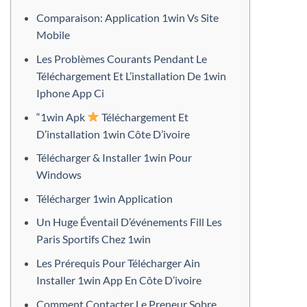
Comparaison: Application 1win Vs Site
Mobile
Les Problèmes Courants Pendant Le
Téléchargement Et L’installation De 1win
Iphone App Ci
“1win Apk
Téléchargement Et
D’installation 1win Côte D’ivoire
Télécharger & Installer 1win Pour
Windows
Télécharger 1win Application
Un Huge Éventail D’événements Fill Les
Paris Sportifs Chez 1win
Les Prérequis Pour Télécharger Ain
Installer 1win App En Côte D’ivoire
Comment Contacter Le Preneur Sobre