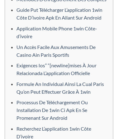
Guide Put Télécharger L’application 1win
Côte D’ivoire Apk En Allant Sur Android
Application Mobile Phone 1win Côte-
d’ivoire
Un Accès Facile Aux Amusements De
Casino Ain Paris Sportifs
Exigences Ios” “[newline]mises À Jour
Relacionada L’application Officielle
Formule An Individual Ainsi La Cual Paris
Qu’on Peut Effectuer Grâce À 1win
Processus De Téléchargement Ou
Installation De 1win Ci Apk En Se
Promenant Sur Android
Recherchez L’application 1win Côte
D’ivoire