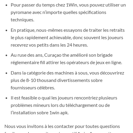
Pour passer du temps chez 1Win, vous pouvez utiliser un
pyromane avec n’importe quelles spécifications
techniques.
En pratique, nous-mêmes essayons de traiter les retraits
le plus rapidement achievable, donc souvent les joueurs
recevrez vos petits dans les 24 heures.
Au ruse des ans, Curaçao the amélioré son brigade
réglementaire fill attirer les opérateurs de jeux en ligne.
Dans la catégorie des machines à sous, vous découvrirez
plus de 8-10 thousand divertissements sobre
fournisseurs célèbres.
Il est feasible o qual les joueurs rencontriez plusieurs
problèmes mineurs lors du téléchargement ou de
l’installation sobre 1win apk.
Nous vous invitons à les contacter pour toutes questions