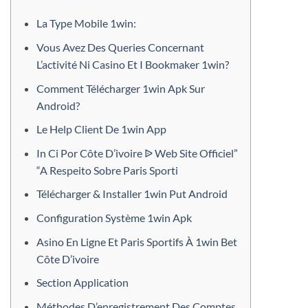
La Type Mobile 1win:
Vous Avez Des Queries Concernant
L’activité Ni Casino Et I Bookmaker 1win?
Comment Télécharger 1win Apk Sur
Android?
Le Help Client De 1win App
In Ci Por Côte D’ivoire ᐉ Web Site Officiel”
“A Respeito Sobre Paris Sporti
Télécharger & Installer 1win Put Android
Configuration Système 1win Apk
Asino En Ligne Et Paris Sportifs À 1win Bet
Côte D’ivoire
Section Application
Méthodes D’enregistrement Des Comptes