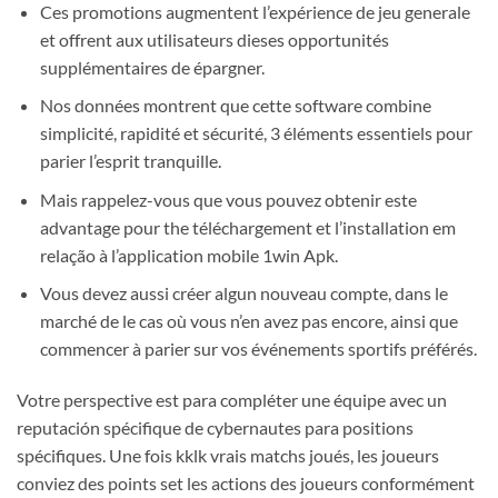
Ces promotions augmentent l’expérience de jeu generale
et offrent aux utilisateurs dieses opportunités
supplémentaires de épargner.
Nos données montrent que cette software combine
simplicité, rapidité et sécurité, 3 éléments essentiels pour
parier l’esprit tranquille.
Mais rappelez-vous que vous pouvez obtenir este
advantage pour the téléchargement et l’installation em
relação à l’application mobile 1win Apk.
Vous devez aussi créer algun nouveau compte, dans le
marché de le cas où vous n’en avez pas encore, ainsi que
commencer à parier sur vos événements sportifs préférés.
Votre perspective est para compléter une équipe avec un
reputación spécifique de cybernautes para positions
spécifiques. Une fois kklk vrais matchs joués, les joueurs
conviez des points set les actions des joueurs conformément