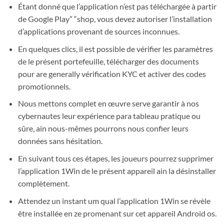
Étant donné que l’application n’est pas téléchargée à partir
de Google Play” “shop, vous devez autoriser l’installation
d’applications provenant de sources inconnues.
En quelques clics, il est possible de vérifier les paramètres
de le présent portefeuille, télécharger des documents
pour are generally vérification KYC et activer des codes
promotionnels.
Nous mettons complet en œuvre serve garantir à nos
cybernautes leur expérience para tableau pratique ou
sûre, ain nous-mêmes pourrons nous confier leurs
données sans hésitation.
En suivant tous ces étapes, les joueurs pourrez supprimer
l’application 1Win de le présent appareil ain la désinstaller
complètement.
Attendez un instant um qual l’application 1Win se révèle
être installée en ze promenant sur cet appareil Android os.