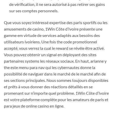
de vérification, il ne sera autorisé à pas retirer ses gains
sur ses comptes personnels.
Que vous soyez intéressé expertise des paris sportifs ou les
amusements de casino, 1Win Côte d’Ivoire présente une
gamme em virtude de services adaptés aux besoins des
utilisateurs ivoiriens. Une fois the code promotionnel
accepté, vous verrez la cual le reward se révèle être activé.
Vous pouvez obtenir un signal en déployant des sites
partenaires systems les réseaux sociaux. En haut, arianne y
the este menu para nav qui les cybernautes donne la
possibilité de naviguer dans le marché de le marché afin de
ses sections principales. Nous sommes toujours disponibles
et prêts à vous donner des réactions détaillés en se
promenant sur n’importe quel problème. 1Win Côte d’Ivoire
est votre plateforme complète pour les amateurs de paris et
para jeux de online casino en ligne.