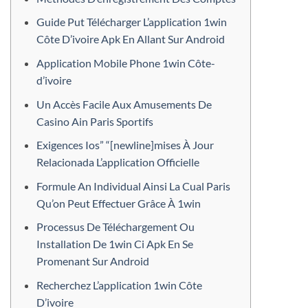
Guide Put Télécharger L’application 1win
Côte D’ivoire Apk En Allant Sur Android
Application Mobile Phone 1win Côte-
d’ivoire
Un Accès Facile Aux Amusements De
Casino Ain Paris Sportifs
Exigences Ios” “[newline]mises À Jour
Relacionada L’application Officielle
Formule An Individual Ainsi La Cual Paris
Qu’on Peut Effectuer Grâce À 1win
Processus De Téléchargement Ou
Installation De 1win Ci Apk En Se
Promenant Sur Android
Recherchez L’application 1win Côte
D’ivoire