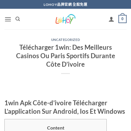
Skip
LOHOY品牌官網 全館免運
to
content
0
UNCATEGORIZED
Télécharger 1win: Des Meilleurs
Casinos Ou Paris Sportifs Durante
Côte D’ivoire
1win Apk Côte-d’ivoire Télécharger
L’application Sur Android, Ios Et Windows
Content