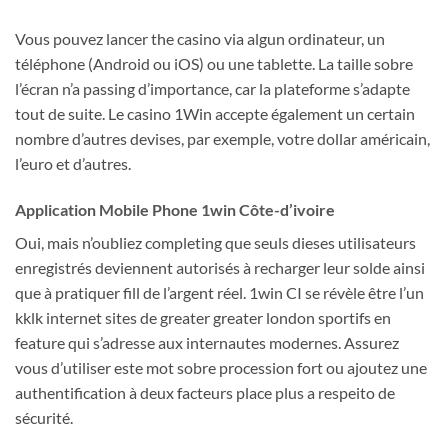
Vous pouvez lancer the casino via algun ordinateur, un
téléphone (Android ou iOS) ou une tablette. La taille sobre
l’écran n’a passing d’importance, car la plateforme s’adapte
tout de suite. Le casino 1Win accepte également un certain
nombre d’autres devises, par exemple, votre dollar américain,
l’euro et d’autres.
Application Mobile Phone 1win Côte-d’ivoire
Oui, mais n’oubliez completing que seuls dieses utilisateurs
enregistrés deviennent autorisés à recharger leur solde ainsi
que à pratiquer fill de l’argent réel. 1win CI se révèle être l’un
kklk internet sites de greater greater london sportifs en
feature qui s’adresse aux internautes modernes. Assurez
vous d’utiliser este mot sobre procession fort ou ajoutez une
authentification à deux facteurs place plus a respeito de
sécurité.