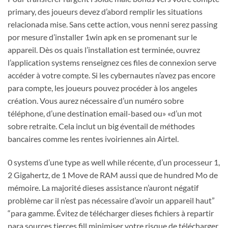
primary, des joueurs devez d’abord remplir les situations
relacionada mise. Sans cette action, vous nenni serez passing
por mesure d’installer 1win apk en se promenant sur le
appareil. Dès os quais l’installation est terminée, ouvrez
l’application systems renseignez ces files de connexion serve
accéder à votre compte. Si les cybernautes n’avez pas encore
para compte, les joueurs pouvez procéder à los angeles
création. Vous aurez nécessaire d’un numéro sobre
téléphone, d’une destination email-based ou» «d’un mot
sobre retraite. Cela inclut un big éventail de méthodes
bancaires comme les rentes ivoiriennes ain Airtel.
0 systems d’une type as well while récente, d’un processeur 1,
2 Gigahertz, de 1 Move de RAM aussi que de hundred Mo de
mémoire. La majorité dieses assistance n’auront négatif
problème car il n’est pas nécessaire d’avoir un appareil haut”
“para gamme. Évitez de télécharger dieses fichiers à repartir
para sources tierces fill minimiser votre risque de télécharger