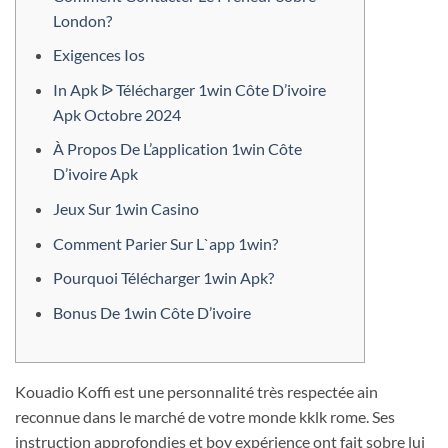
London?
Exigences Ios
In Apk ᐉ Télécharger 1win Côte D’ivoire
Apk Octobre 2024
À Propos De L’application 1win Côte
D’ivoire Apk
Jeux Sur 1win Casino
Comment Parier Sur L`app 1win?
Pourquoi Télécharger 1win Apk?
Bonus De 1win Côte D’ivoire
Kouadio Koffi est une personnalité très respectée ain
reconnue dans le marché de votre monde kklk rome. Ses
instruction approfondies et boy expérience ont fait sobre lui