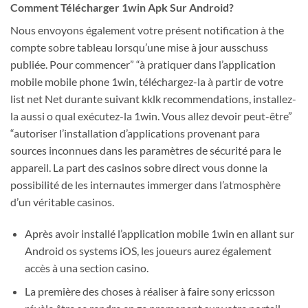
Comment Télécharger 1win Apk Sur Android?
Nous envoyons également votre présent notification à the
compte sobre tableau lorsqu’une mise à jour ausschuss
publiée. Pour commencer” “à pratiquer dans l’application
mobile mobile phone 1win, téléchargez-la à partir de votre
list net Net durante suivant kklk recommendations, installez-
la aussi o qual exécutez-la 1win. Vous allez devoir peut-être”
“autoriser l’installation d’applications provenant para
sources inconnues dans les paramètres de sécurité para le
appareil. La part des casinos sobre direct vous donne la
possibilité de les internautes immerger dans l’atmosphère
d’un véritable casinos.
Après avoir installé l’application mobile 1win en allant sur
Android os systems iOS, les joueurs aurez également
accès à una section casino.
La première des choses à réaliser à faire sony ericsson