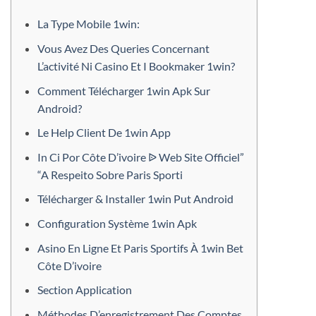
La Type Mobile 1win:
Vous Avez Des Queries Concernant
L’activité Ni Casino Et I Bookmaker 1win?
Comment Télécharger 1win Apk Sur
Android?
Le Help Client De 1win App
In Ci Por Côte D’ivoire ᐉ Web Site Officiel”
“A Respeito Sobre Paris Sporti
Télécharger & Installer 1win Put Android
Configuration Système 1win Apk
Asino En Ligne Et Paris Sportifs À 1win Bet
Côte D’ivoire
Section Application
Méthodes D’enregistrement Des Comptes