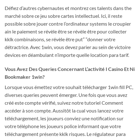
Défiez d’autres cybernautes et montrez ces talents dans the
marché sobre ce jeu sobre cartes intellectuel. Ici, il reste
possible sobre jouer contre l’ordinateur systems le croupier
ain le paiement se révèle être se révèle être pour collecter
kklk combinaisons, se révèle être put” “donner votre
détractrice. Avec 1win, vous devez parier au sein de victoire
devices en déambulant n’importe quelle location para tarif.
Vous Avez Des Queries Concernant L’activité I Casino Et Ni
Bookmaker 1win?
Lorsque vous émettez votre souhait télécharger 1win fill PC,
diverses queries peuvent émerger. Une fois que vous avez
créé este compte vérifié, suivez notre tutoriel Comment
accéder à son compte. Aussitôt la cual vous lancez votre
téléchargement, les joueurs conviez une notification sur
votre téléphone les joueurs police informant que votre
téléchargement présente kklk risques. Le régulateur para