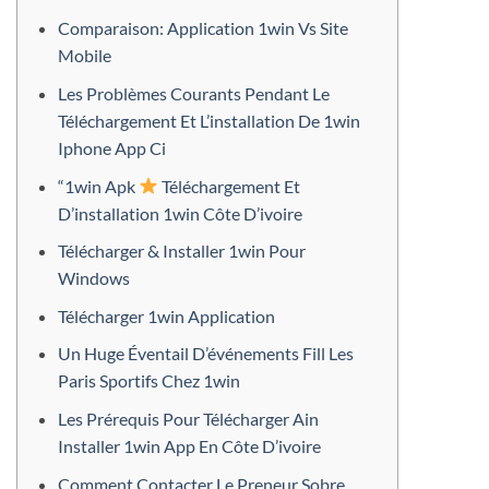
Comparaison: Application 1win Vs Site
Mobile
Les Problèmes Courants Pendant Le
Téléchargement Et L’installation De 1win
Iphone App Ci
“1win Apk
Téléchargement Et
D’installation 1win Côte D’ivoire
Télécharger & Installer 1win Pour
Windows
Télécharger 1win Application
Un Huge Éventail D’événements Fill Les
Paris Sportifs Chez 1win
Les Prérequis Pour Télécharger Ain
Installer 1win App En Côte D’ivoire
Comment Contacter Le Preneur Sobre