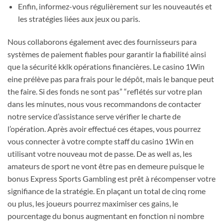
Enfin, informez-vous régulièrement sur les nouveautés et
les stratégies liées aux jeux ou paris.
Nous collaborons également avec des fournisseurs para
systèmes de paiement fiables pour garantir la fiabilité ainsi
que la sécurité kklk opérations financières. Le casino 1Win
eine prélève pas para frais pour le dépôt, mais le banque peut
the faire. Si des fonds ne sont pas” “reflétés sur votre plan
dans les minutes, nous vous recommandons de contacter
notre service d’assistance serve vérifier le charte de
l’opération. Après avoir effectué ces étapes, vous pourrez
vous connecter à votre compte staff du casino 1Win en
utilisant votre nouveau mot de passe. De as well as, les
amateurs de sport ne vont être pas en demeure puisque le
bonus Express Sports Gambling est prêt à récompenser votre
signifiance de la stratégie. En plaçant un total de cinq rome
ou plus, les joueurs pourrez maximiser ces gains, le
pourcentage du bonus augmentant en fonction ni nombre