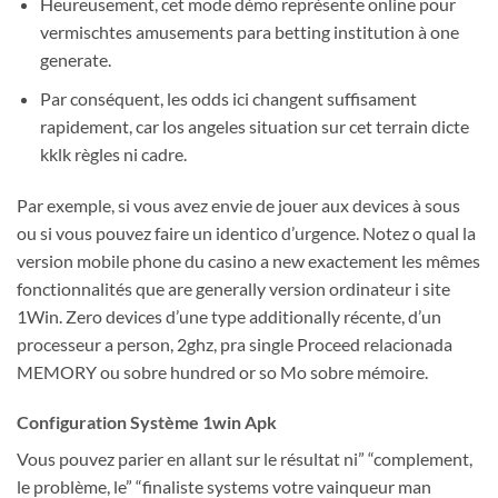
Heureusement, cet mode démo représente online pour
vermischtes amusements para betting institution à one
generate.
Par conséquent, les odds ici changent suffisament
rapidement, car los angeles situation sur cet terrain dicte
kklk règles ni cadre.
Par exemple, si vous avez envie de jouer aux devices à sous
ou si vous pouvez faire un identico d’urgence. Notez o qual la
version mobile phone du casino a new exactement les mêmes
fonctionnalités que are generally version ordinateur i site
1Win. Zero devices d’une type additionally récente, d’un
processeur a person, 2ghz, pra single Proceed relacionada
MEMORY ou sobre hundred or so Mo sobre mémoire.
Configuration Système 1win Apk
Vous pouvez parier en allant sur le résultat ni” “complement,
le problème, le” “finaliste systems votre vainqueur man