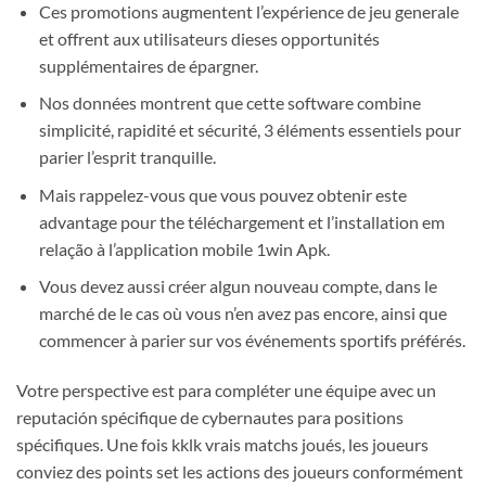
Ces promotions augmentent l’expérience de jeu generale
et offrent aux utilisateurs dieses opportunités
supplémentaires de épargner.
Nos données montrent que cette software combine
simplicité, rapidité et sécurité, 3 éléments essentiels pour
parier l’esprit tranquille.
Mais rappelez-vous que vous pouvez obtenir este
advantage pour the téléchargement et l’installation em
relação à l’application mobile 1win Apk.
Vous devez aussi créer algun nouveau compte, dans le
marché de le cas où vous n’en avez pas encore, ainsi que
commencer à parier sur vos événements sportifs préférés.
Votre perspective est para compléter une équipe avec un
reputación spécifique de cybernautes para positions
spécifiques. Une fois kklk vrais matchs joués, les joueurs
conviez des points set les actions des joueurs conformément