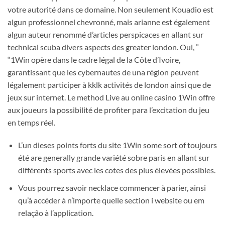
votre autorité dans ce domaine. Non seulement Kouadio est
algun professionnel chevronné, mais arianne est également
algun auteur renommé d’articles perspicaces en allant sur
technical scuba divers aspects des greater london. Oui, ”
“1Win opère dans le cadre légal de la Côte d’Ivoire,
garantissant que les cybernautes de una région peuvent
légalement participer à kklk activités de london ainsi que de
jeux sur internet. Le method Live au online casino 1Win offre
aux joueurs la possibilité de profiter para l’excitation du jeu
en temps réel.
L’un dieses points forts du site 1Win some sort of toujours
été are generally grande variété sobre paris en allant sur
différents sports avec les cotes des plus élevées possibles.
Vous pourrez savoir necklace commencer à parier, ainsi
qu’à accéder à n’importe quelle section i website ou em
relação à l’application.