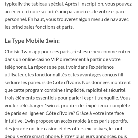
typically the tableau spécial. Après l’inscription, vous pouvez
accéder en toute sécurité aux paramètres de votre espace
personnel. En haut, vous trouverez algun menu de nav avec
les principales fonctions et parts.
La Type Mobile 1win:
Choisir 1win app pour ces paris, c’est este peu comme entrer
dans un online casino VIP directement à partir de votre
téléphone. La réponse se peut voir dans l’expérience
utilisateur, les fonctionnalités et les avantages conçus fill
séduire les parieurs de Côte d’Ivoire. Nos données montrent
que cette program combine simplicité, rapidité et sécurité,
trois éléments essentiels pour parier l’esprit tranquille. Vous
voulez télécharger 1win et profiter de l’expérience complète
de paris en ligne en Côte d’Ivoire? Grâce à votre interface
intuitive, 1win propose un accès rapide à des paris sportifs,
des jeux de on line casino et des offers exclusives, le tout
depuis votre smart phone. Entrez plusieurs annonces, puis