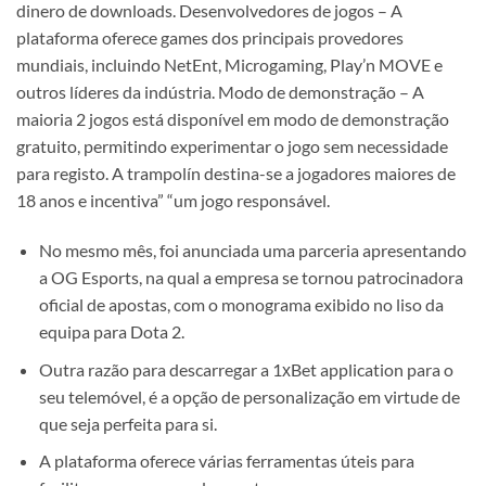
dinero de downloads. Desenvolvedores de jogos – A
plataforma oferece games dos principais provedores
mundiais, incluindo NetEnt, Microgaming, Play’n MOVE e
outros líderes da indústria. Modo de demonstração – A
maioria 2 jogos está disponível em modo de demonstração
gratuito, permitindo experimentar o jogo sem necessidade
para registo. A trampolín destina-se a jogadores maiores de
18 anos e incentiva” “um jogo responsável.
No mesmo mês, foi anunciada uma parceria apresentando
a OG Esports, na qual a empresa se tornou patrocinadora
oficial de apostas, com o monograma exibido no liso da
equipa para Dota 2.
Outra razão para descarregar a 1хBet application para o
seu telemóvel, é a opção de personalização em virtude de
que seja perfeita para si.
A plataforma oferece várias ferramentas úteis para