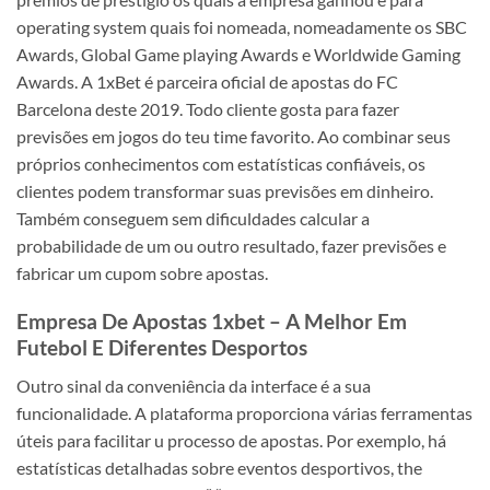
operating system quais foi nomeada, nomeadamente os SBC
Awards, Global Game playing Awards e Worldwide Gaming
Awards. A 1xBet é parceira oficial de apostas do FC
Barcelona deste 2019. Todo cliente gosta para fazer
previsões em jogos do teu time favorito. Ao combinar seus
próprios conhecimentos com estatísticas confiáveis, os
clientes podem transformar suas previsões em dinheiro.
Também conseguem sem dificuldades calcular a
probabilidade de um ou outro resultado, fazer previsões e
fabricar um cupom sobre apostas.
Empresa De Apostas 1xbet – A Melhor Em
Futebol E Diferentes Desportos
Outro sinal da conveniência da interface é a sua
funcionalidade. A plataforma proporciona várias ferramentas
úteis para facilitar u processo de apostas. Por exemplo, há
estatísticas detalhadas sobre eventos desportivos, the