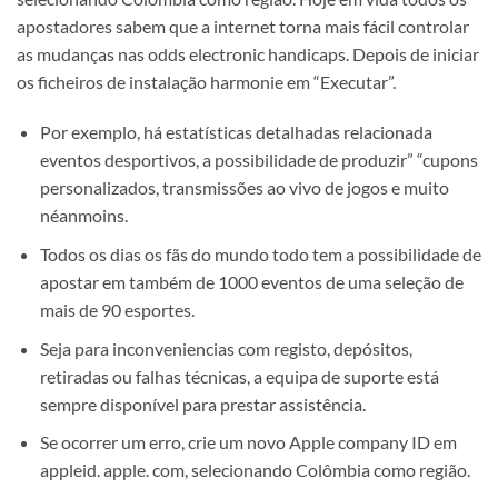
apostadores sabem que a internet torna mais fácil controlar
as mudanças nas odds electronic handicaps. Depois de iniciar
os ficheiros de instalação harmonie em “Executar”.
Por exemplo, há estatísticas detalhadas relacionada
eventos desportivos, a possibilidade de produzir” “cupons
personalizados, transmissões ao vivo de jogos e muito
néanmoins.
Todos os dias os fãs do mundo todo tem a possibilidade de
apostar em também de 1000 eventos de uma seleção de
mais de 90 esportes.
Seja para inconveniencias com registo, depósitos,
retiradas ou falhas técnicas, a equipa de suporte está
sempre disponível para prestar assistência.
Se ocorrer um erro, crie um novo Apple company ID em
appleid. apple. com, selecionando Colômbia como região.