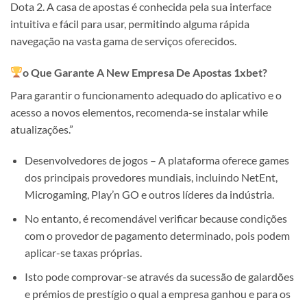
Dota 2. A casa de apostas é conhecida pela sua interface
intuitiva e fácil para usar, permitindo alguma rápida
navegação na vasta gama de serviços oferecidos.
o Que Garante A New Empresa De Apostas 1xbet?
Para garantir o funcionamento adequado do aplicativo e o
acesso a novos elementos, recomenda-se instalar while
atualizações.”
Desenvolvedores de jogos – A plataforma oferece games
dos principais provedores mundiais, incluindo NetEnt,
Microgaming, Play’n GO e outros líderes da indústria.
No entanto, é recomendável verificar because condições
com o provedor de pagamento determinado, pois podem
aplicar-se taxas próprias.
Isto pode comprovar-se através da sucessão de galardões
e prémios de prestígio o qual a empresa ganhou e para os