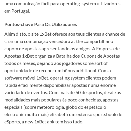
uma comunicação fácil para operating-system utilizadores
em Portugal.
Pontos-chave Para Os Utilizadores
Além disto, o site 1xBet oferece aos teus clientes a chance de
criar uma combinação vencedora at the compartilhar o
cupom de apostas apresentando os amigos. A Empresa de
Apostas 1xBet organiza a Batalha dos Cupons de Apostas
todos os meses, dejando aos jogadores some sort of
oportunidade de receber um bônus additional. Com a
software móvel 1xBet, operating system clientes podem
rápida e facilmente disponibilizar apostas numa enorme
variedade de eventos. Com mais de 60 desportos, desde as
modalidades mais populares às poco conhecidas, apostas
especiais (sobre meteorologia, globo do espetáculo
electronic muito mais) elizabeth um extenso sportsbook de
eSports, a new 1xBet apk tem isso tudo.