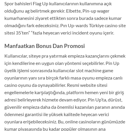
Spor bahisleri Flag Up kullanıcılarının kullanımına açık
olduğunu ag belirtmek gerekir. Elbette, Pin-up wager
kumarhanesini ziyaret ettikten sonra burada sadece kumar
olmadığını fark edeceksiniz. Pın Up-wards Türkiye casino site
sitesi 35’ten” “fazla heyecan verici incident oyunu içerir.
Manfaatkan Bonus Dan Promosi
Kullanıcılar, siteye pra yatırmak empieza kazançlarını çekmek
için kendilerine en uygun olan yöntemi seçebilirler. Pin Up
üyelik işlemi sonrasında kullanıcılar slot machine game
oyunlarının yanı sıra birçok farklı masa oyunu empieza canlı
casino oyunu da oynayabilirler. Resmi website sitesi
engellemelerle karşılaştığında, platform hemen yeni bir giriş
adresi belirleyerek hizmete devam ediyor. Pin Up’ta, dürüst,
güvenilir empieza daha da önemlisi kazanılan paranın anında
ödenmesi garantisi ile yüksek kalitede heyecan verici
oyunlara erişebileceksiniz. Bu, online casinoların günümüzde
kumar piyasasında bu kadar popüler olmasının ana