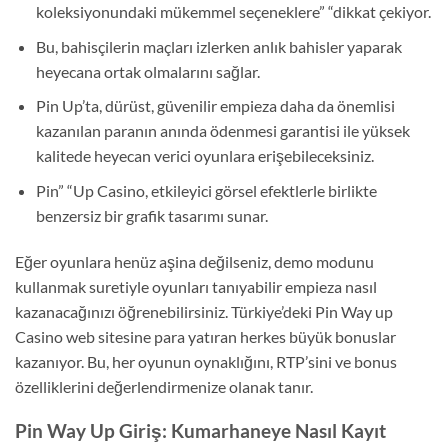
koleksiyonundaki mükemmel seçeneklere” “dikkat çekiyor.
Bu, bahisçilerin maçları izlerken anlık bahisler yaparak
heyecana ortak olmalarını sağlar.
Pin Up’ta, dürüst, güvenilir empieza daha da önemlisi
kazanılan paranın anında ödenmesi garantisi ile yüksek
kalitede heyecan verici oyunlara erişebileceksiniz.
Pin” “Up Casino, etkileyici görsel efektlerle birlikte
benzersiz bir grafik tasarımı sunar.
Eğer oyunlara henüz aşina değilseniz, demo modunu
kullanmak suretiyle oyunları tanıyabilir empieza nasıl
kazanacağınızı öğrenebilirsiniz. Türkiye’deki Pin Way up
Casino web sitesine para yatıran herkes büyük bonuslar
kazanıyor. Bu, her oyunun oynaklığını, RTP’sini ve bonus
özelliklerini değerlendirmenize olanak tanır.
Pin Way Up Giriş: Kumarhaneye Nasıl Kayıt