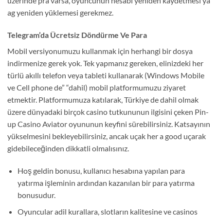
üzerinde pra varsa, oyuncunun hesabı yeniden kaydetmesi ya
ag yeniden yüklemesi gerekmez.
Telegram’da Ücretsiz Döndürme Ve Para
Mobil versiyonumuzu kullanmak için herhangi bir dosya
indirmenize gerek yok. Tek yapmanız gereken, elinizdeki her
türlü akıllı telefon veya tableti kullanarak (Windows Mobile
ve Cell phone de” “dahil) mobil platformumuzu ziyaret
etmektir. Platformumuza katılarak, Türkiye de dahil olmak
üzere dünyadaki birçok casino tutkununun ilgisini çeken Pin-
up Casino Aviator oyununun keyfini sürebilirsiniz. Katsayının
yükselmesini bekleyebilirsiniz, ancak uçak her a good uçarak
gidebileceğinden dikkatli olmalısınız.
Hoş geldin bonusu, kullanıcı hesabına yapılan para
yatırma işleminin ardından kazanılan bir para yatırma
bonusudur.
Oyuncular adil kurallara, slotların kalitesine ve casinos