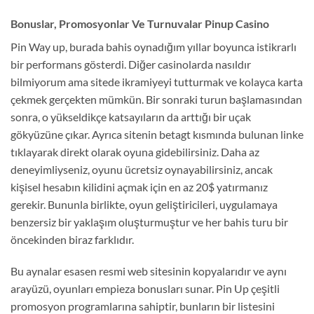
Bonuslar, Promosyonlar Ve Turnuvalar Pinup Casino
Pin Way up, burada bahis oynadığım yıllar boyunca istikrarlı
bir performans gösterdi. Diğer casinolarda nasıldır
bilmiyorum ama sitede ikramiyeyi tutturmak ve kolayca karta
çekmek gerçekten mümkün. Bir sonraki turun başlamasından
sonra, o yükseldikçe katsayıların da arttığı bir uçak
gökyüzüne çıkar. Ayrıca sitenin betagt kısmında bulunan linke
tıklayarak direkt olarak oyuna gidebilirsiniz. Daha az
deneyimliyseniz, oyunu ücretsiz oynayabilirsiniz, ancak
kişisel hesabın kilidini açmak için en az 20$ yatırmanız
gerekir. Bununla birlikte, oyun geliştiricileri, uygulamaya
benzersiz bir yaklaşım oluşturmuştur ve her bahis turu bir
öncekinden biraz farklıdır.
Bu aynalar esasen resmi web sitesinin kopyalarıdır ve aynı
arayüzü, oyunları empieza bonusları sunar. Pin Up çeşitli
promosyon programlarına sahiptir, bunların bir listesini