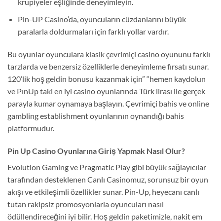
krupiyeler eşliğinde deneyimleyin.
Pin-UP Casino’da, oyuncuların cüzdanlarını büyük
paralarla doldurmaları için farklı yollar vardır.
Bu oyunlar oyunculara klasik çevrimiçi casino oyununu farklı
tarzlarda ve benzersiz özelliklerle deneyimleme fırsatı sunar.
120’lik hoş geldin bonusu kazanmak için” “hemen kaydolun
ve PınUp taki en iyi casino oyunlarında Türk lirası ile gerçek
parayla kumar oynamaya başlayın. Çevrimiçi bahis ve online
gambling establishment oyunlarının oynandığı bahis
platformudur.
Pin Up Casino Oyunlarına Giriş Yapmak Nasıl Olur?
Evolution Gaming ve Pragmatic Play gibi büyük sağlayıcılar
tarafından desteklenen Canlı Casinomuz, sorunsuz bir oyun
akışı ve etkileşimli özellikler sunar. Pin-Up, heyecanı canlı
tutan rakipsiz promosyonlarla oyuncuları nasıl
ödüllendireceğini iyi bilir. Hoş geldin paketimizle, nakit em