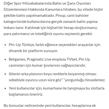
Diğer Spor Müsabakalarında Bahis ve Şans Oyunları
Düzenlenmesi Hakkında Kanunlara hitaben, bu sitede hiçbir
şekilde bahis yapılmamaktadır. Pinup, canlı bahisler
kategorisinde kullanıcılarına gerçek zamanlı bahis yapma
imkanı tanır. Katılmak için kişisel bir hesap oluşturmanız,
para yatırmanız ve istediğiniz oyunu seçmeniz gerekir.
Pin-Up Türkiye, farklı eğlence seçenekleri arayanlar için
dinamik bir platform sunuyor.
Betgames, Pragmatic Live empieza TVbet, Pin Up
casinoları için kumar şovlarının sağlayıcılarıdır.
Sitenin arka planının koyu renklerle boyanmış olması
sebebiyle oyuncu uzun süre göz” “yorgunluğu hissedemez.
Yeni kullanıcılar için, kumarhane ile tanışmaya bu slotlarla
başlamanızı öneririz.
Bu bonuslar neticesinde yeni kullanıcılar, hesaplarına ek