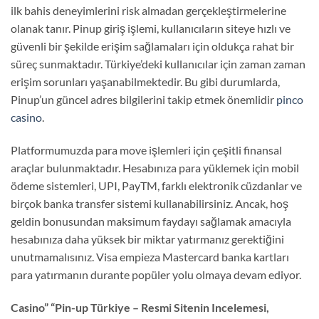
ilk bahis deneyimlerini risk almadan gerçekleştirmelerine
olanak tanır. Pinup giriş işlemi, kullanıcıların siteye hızlı ve
güvenli bir şekilde erişim sağlamaları için oldukça rahat bir
süreç sunmaktadır. Türkiye’deki kullanıcılar için zaman zaman
erişim sorunları yaşanabilmektedir. Bu gibi durumlarda,
Pinup’un güncel adres bilgilerini takip etmek önemlidir
pinco
casino
.
Platformumuzda para move işlemleri için çeşitli finansal
araçlar bulunmaktadır. Hesabınıza para yüklemek için mobil
ödeme sistemleri, UPI, PayTM, farklı elektronik cüzdanlar ve
birçok banka transfer sistemi kullanabilirsiniz. Ancak, hoş
geldin bonusundan maksimum faydayı sağlamak amacıyla
hesabınıza daha yüksek bir miktar yatırmanız gerektiğini
unutmamalısınız. Visa empieza Mastercard banka kartları
para yatırmanın durante popüler yolu olmaya devam ediyor.
Casino” “Pin-up Türkiye – Resmi Sitenin Incelemesi,