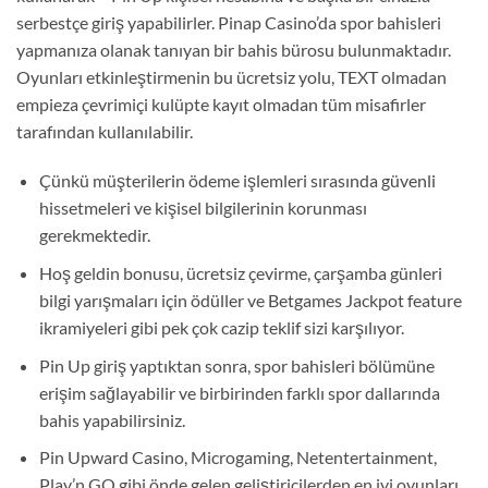
serbestçe giriş yapabilirler. Pinap Casino’da spor bahisleri
yapmanıza olanak tanıyan bir bahis bürosu bulunmaktadır.
Oyunları etkinleştirmenin bu ücretsiz yolu, TEXT olmadan
empieza çevrimiçi kulüpte kayıt olmadan tüm misafirler
tarafından kullanılabilir.
Çünkü müşterilerin ödeme işlemleri sırasında güvenli
hissetmeleri ve kişisel bilgilerinin korunması
gerekmektedir.
Hoş geldin bonusu, ücretsiz çevirme, çarşamba günleri
bilgi yarışmaları için ödüller ve Betgames Jackpot feature
ikramiyeleri gibi pek çok cazip teklif sizi karşılıyor.
Pin Up giriş yaptıktan sonra, spor bahisleri bölümüne
erişim sağlayabilir ve birbirinden farklı spor dallarında
bahis yapabilirsiniz.
Pin Upward Casino, Microgaming, Netentertainment,
Play’n GO gibi önde gelen geliştiricilerden en iyi oyunları