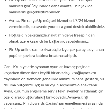
bahisleri gibi” “oyunlarda daha avantajlı bir şekilde
bahislerini gerçekleştirebilirler.
Ayrıca, Pin range Up müşteri hizmetleri, 7/24 hizmet
vermektedir, bu sayede your ex a good destek alabilirsiniz.
Hoş geldin paketimizle, nakit afin de ve freespin dahil
olmak üzere kazançlı bir başlangıç yapabilirsiniz.
Pin Up online casino ziyaretçileri, gerçek parayla oynanan
popüler şovlara katılma fırsatına sahiptir.
Canlı Krupiyelerle oynanan oyunlar, kazanç peşinde
koşarken dimensions keyifli bir arkadaşlık sağlayacaktır.
Yayınların önizlemeleri genellikle minimum bahsi gösterir, bu
de uma bütçenize uygun bir oyun seçmenize olanak tanır.
Ayna, kurumun engelleme servis teknisyenlerini atlamak için
özel olarak oluşturulmuş bir kopyadır. Aynaya giriş
yaparsanız, Pın Upwards Casino’nun engellenmesi sırasında