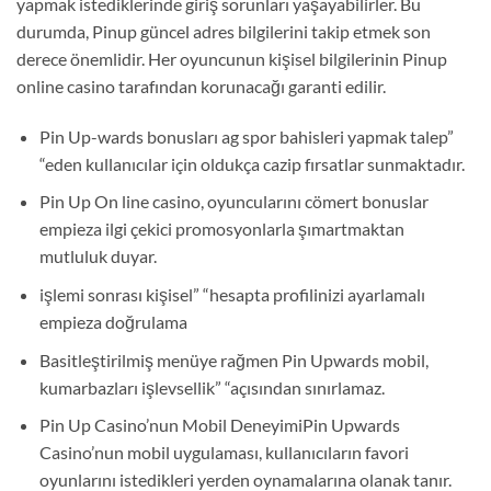
yapmak istediklerinde giriş sorunları yaşayabilirler. Bu
durumda, Pinup güncel adres bilgilerini takip etmek son
derece önemlidir. Her oyuncunun kişisel bilgilerinin Pinup
online casino tarafından korunacağı garanti edilir.
Pin Up-wards bonusları ag spor bahisleri yapmak talep”
“eden kullanıcılar için oldukça cazip fırsatlar sunmaktadır.
Pin Up On line casino, oyuncularını cömert bonuslar
empieza ilgi çekici promosyonlarla şımartmaktan
mutluluk duyar.
işlemi sonrası kişisel” “hesapta profilinizi ayarlamalı
empieza doğrulama
Basitleştirilmiş menüye rağmen Pin Upwards mobil,
kumarbazları işlevsellik” “açısından sınırlamaz.
Pin Up Casino’nun Mobil DeneyimiPin Upwards
Casino’nun mobil uygulaması, kullanıcıların favori
oyunlarını istedikleri yerden oynamalarına olanak tanır.