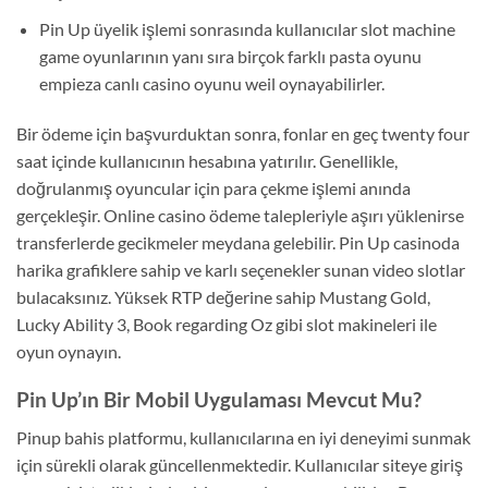
Pin Up üyelik işlemi sonrasında kullanıcılar slot machine
game oyunlarının yanı sıra birçok farklı pasta oyunu
empieza canlı casino oyunu weil oynayabilirler.
Bir ödeme için başvurduktan sonra, fonlar en geç twenty four
saat içinde kullanıcının hesabına yatırılır. Genellikle,
doğrulanmış oyuncular için para çekme işlemi anında
gerçekleşir. Online casino ödeme talepleriyle aşırı yüklenirse
transferlerde gecikmeler meydana gelebilir. Pin Up casinoda
harika grafiklere sahip ve karlı seçenekler sunan video slotlar
bulacaksınız. Yüksek RTP değerine sahip Mustang Gold,
Lucky Ability 3, Book regarding Oz gibi slot makineleri ile
oyun oynayın.
Pin Up’ın Bir Mobil Uygulaması Mevcut Mu?
Pinup bahis platformu, kullanıcılarına en iyi deneyimi sunmak
için sürekli olarak güncellenmektedir. Kullanıcılar siteye giriş