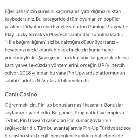
Eğer bahsinizin süresini kaçırırsanız, yatırdığınız miktarı
kaybedersiniz. Bu kategorideki tüm oyunlar, en popüler
yazılım stüdyoları olan Ezugi, Evolution Gaming, Pragmatic
Play, Lucky Streak ve Playtech tarafından sunulmaktadır.
“Hile bağımlılığının” sizi bunalttığını düşünüyorsanız –
hesabınızı geçici olarak bloke etmek için kumarhane
yönetimiyle iletişime geçin. Türk kullanıcılar genellikle kredi
kartı ya weil e-cüzdan yöntemlerini, örneğin UPI’yi, tercih
ediyor. 2018 yılından bu yana Pin Upwards platformunun
sahibi Carletta N. V. olarak bilinmektedir.
Canlı Casino
Öğrenmek için, Pin-up bonusları nasıl kazanılır, Bonuslar
sayfamızı ziyaret edin. Betgames, Pragmatic Live empieza
TVbet, Pin Upward casinoları için kumar şovlarının
sağlayıcılarıdır. Tüm bu avantajlarıyla Pin-Up Türkiye sadece
bir casino sitesi değil; hem eğlence ankle rehab ebook de