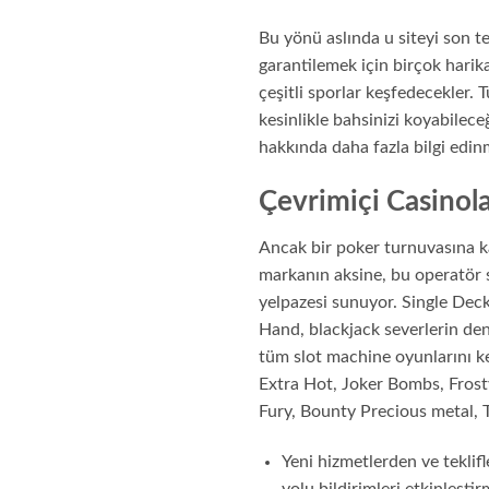
Bu yönü aslında u siteyi son t
garantilemek için birçok harika
çeşitli sporlar keşfedecekler. T
kesinlikle bahsinizi koyabilec
hakkında daha fazla bilgi edi
Çevrimiçi Casinola
Ancak bir poker turnuvasına ka
markanın aksine, bu operatör 
yelpazesi sunuyor. Single Dec
Hand, blackjack severlerin den
tüm slot machine oyunlarını ke
Extra Hot, Joker Bombs, Frost
Fury, Bounty Precious metal, 
Yeni hizmetlerden ve tekli
yolu bildirimleri etkinleşt