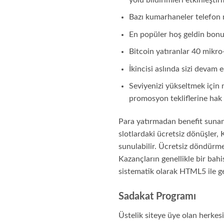
Bazı kumarhaneler telefon n
En popüler hoş geldin bon
Bitcoin yatıranlar 40 mikro-
İkincisi aslında sizi devam 
Seviyenizi yükseltmek içi
promosyon tekliflerine hak
Para yatırmadan benefit sunan
slotlardaki ücretsiz dönüşler,
sunulabilir. Ücretsiz döndürmel
Kazançların genellikle bir ba
sistematik olarak HTML5 ile gel
Sadakat Programı
Üstelik siteye üye olan herkes