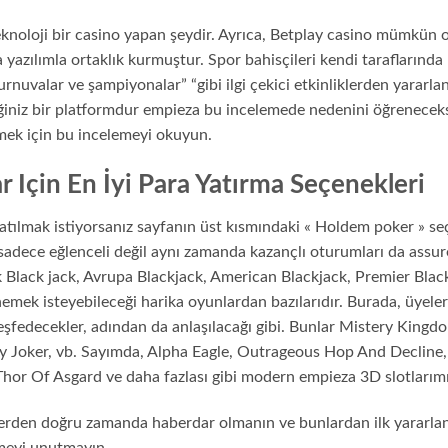
eknoloji bir casino yapan şeydir. Ayrıca, Betplay casino mümkün o
 yazılımla ortaklık kurmuştur. Spor bahisçileri kendi taraflarında
urnuvalar ve şampiyonalar” “gibi ilgi çekici etkinliklerden yararla
eğiniz bir platformdur empieza bu incelemede nedenini öğreneceks
nmek için bu incelemeyi okuyun.
r Için En İyi Para Yatırma Seçenekleri
tılmak istiyorsanız sayfanın üst kısmındaki « Holdem poker » seç
sadece eğlenceli değil aynı zamanda kazançlı oturumları da assur
k Black jack, Avrupa Blackjack, American Blackjack, Premier Bla
emek isteyebileceği harika oyunlardan bazılarıdır. Burada, üyel
şfedecekler, adından da anlaşılacağı gibi. Bunlar Mistery Kingdom
y Joker, vb. Sayımda, Alpha Eagle, Outrageous Hop And Decline,
Thor Of Asgard ve daha fazlası gibi modern empieza 3D slotlarım
flerden doğru zamanda haberdar olmanın ve bunlardan ilk yararlan
irmeyi unutmayın.