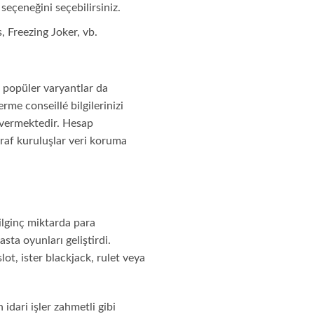
eçeneğini seçebilirsiniz.
, Freezing Joker, vb.
i popüler varyantlar da
rme conseillé bilgilerinizi
 vermektedir. Hesap
raf kuruluşlar veri koruma
 ilginç miktarda para
sta oyunları geliştirdi.
lot, ister blackjack, rulet veya
idari işler zahmetli gibi