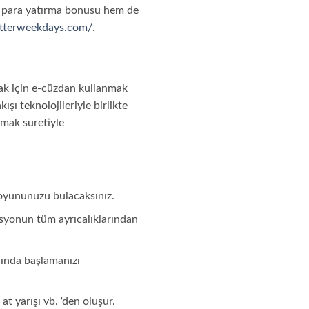
m para yatırma bonusu hem de
tterweekdays.com/
.
mak için e-cüzdan kullanmak
şı teknolojileriyle birlikte
nmak suretiyle
é oyununuzu bulacaksınız.
syonun tüm ayrıcalıklarından
nında başlamanızı
 at yarışı vb. ‘den oluşur.