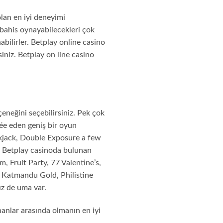
lan en iyi deneyimi
 bahis oynayabilecekleri çok
nabilirler. Betplay online casino
iniz. Betplay on line casino
eneğini seçebilirsiniz. Pek çok
ée eden geniş bir oyun
ckjack, Double Exposure a few
er Betplay casinoda bulunan
, Fruit Party, 77 Valentine’s,
 Katmandu Gold, Philistine
ız de uma var.
anlar arasında olmanın en iyi