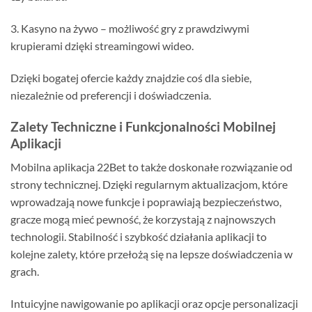
3. Kasyno na żywo – możliwość gry z prawdziwymi
krupierami dzięki streamingowi wideo.
Dzięki bogatej ofercie każdy znajdzie coś dla siebie,
niezależnie od preferencji i doświadczenia.
Zalety Techniczne i Funkcjonalności Mobilnej
Aplikacji
Mobilna aplikacja 22Bet to także doskonałe rozwiązanie od
strony technicznej. Dzięki regularnym aktualizacjom, które
wprowadzają nowe funkcje i poprawiają bezpieczeństwo,
gracze mogą mieć pewność, że korzystają z najnowszych
technologii. Stabilność i szybkość działania aplikacji to
kolejne zalety, które przełożą się na lepsze doświadczenia w
grach.
Intuicyjne nawigowanie po aplikacji oraz opcje personalizacji