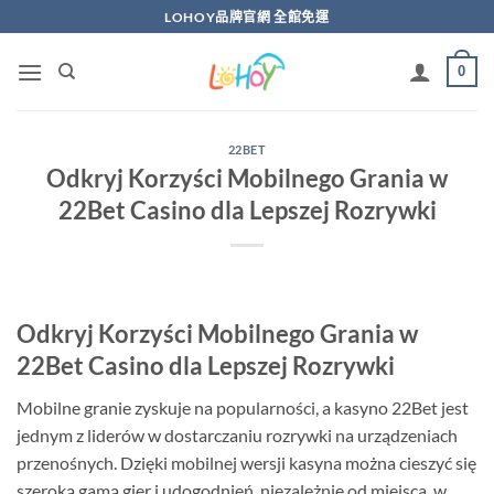
Skip
LOHOY品牌官網 全館免運
to
content
0
22BET
Odkryj Korzyści Mobilnego Grania w
22Bet Casino dla Lepszej Rozrywki
Odkryj Korzyści Mobilnego Grania w
22Bet Casino dla Lepszej Rozrywki
Mobilne granie zyskuje na popularności, a kasyno 22Bet jest
jednym z liderów w dostarczaniu rozrywki na urządzeniach
przenośnych. Dzięki mobilnej wersji kasyna można cieszyć się
szeroką gamą gier i udogodnień, niezależnie od miejsca, w