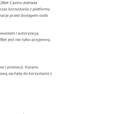
22Bet Casino dokłada
zas korzystania z platformy
rmacje przed dostępem osób
owaniem i autoryzacją
Bet jest nie tylko przyjemny,
ów i promocji. Kasyno
kową zachętę do korzystania z