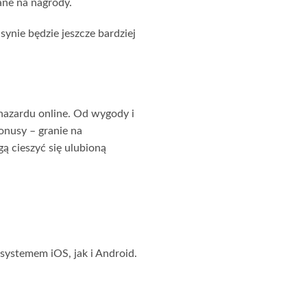
ane na nagrody.
ynie będzie jeszcze bardziej
 hazardu online. Od wygody i
onusy – granie na
ą cieszyć się ulubioną
systemem iOS, jak i Android.