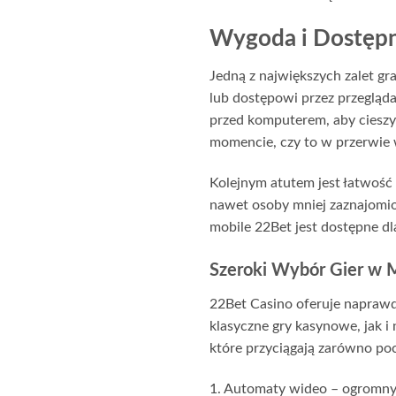
Wygoda i Dostępn
Jedną z największych zalet gr
lub dostępowi przez przegląda
przed komputerem, aby cieszy
momencie, czy to w przerwie 
Kolejnym atutem jest łatwość d
nawet osoby mniej zaznajomion
mobile 22Bet jest dostępne dl
Szeroki Wybór Gier w 
22Bet Casino oferuje naprawd
klasyczne gry kasynowe, jak i
które przyciągają zarówno poc
1. Automaty wideo – ogromny