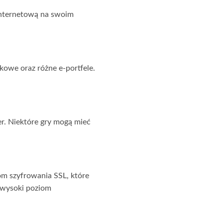
 internetową na swoim
owe oraz różne e-portfele.
er. Niektóre gry mogą mieć
m szyfrowania SSL, które
 wysoki poziom