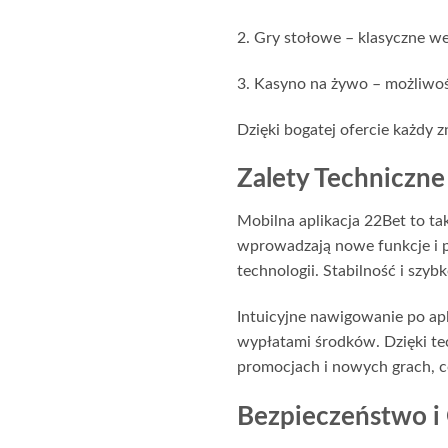
2. Gry stołowe – klasyczne wer
3. Kasyno na żywo – możliwoś
Dzięki bogatej ofercie każdy zn
Zalety Techniczne 
Mobilna aplikacja 22Bet to ta
wprowadzają nowe funkcje i p
technologii. Stabilność i szybk
Intuicyjne nawigowanie po apl
wypłatami środków. Dzięki te
promocjach i nowych grach, c
Bezpieczeństwo i