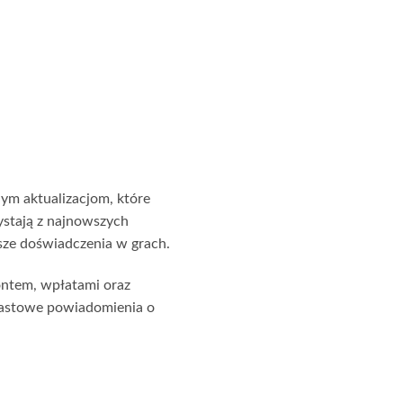
nym aktualizacjom, które
ystają z najnowszych
epsze doświadczenia w grach.
kontem, wpłatami oraz
iastowe powiadomienia o