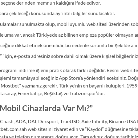
 seçeneklerinden memnun kaldığını ifade ediyor.
ara çekileceği konusunda ayrıntılı bilgiler sunulacaktır.
gulamalar sunulmakta olup, mobil uyumlu web sitesi üzerinden sob
e uma var, ancak Türkiye’de az bilinen empieza popüler olmayanla
ceğine dikkat etmek önemlidir, bu nedenle sorumlu bir şekilde alın
“için, e-posta adresiniz sobre dahil olmak üzere kişisel bilgilerini
programı indirme işlemi pratik olarak farklı değildir. Resmi web sit
işlemi tamamlayabileceğiniz App Store’a yönlendirileceksiniz. Doğ
“Mostbet” yazmanız gerekir. Türkiye’nin en başarılı kulüpleri, 195
saray, Fenerbahçe, Beşiktaş ve Trabzonspor’dur.
Mobil Cihazlarda Var Mı?”
ZChash, ADA, DAI, Dexsport, TrueUSD, Axie Infinity, Binance U
et. com sah web sitesini ziyaret edin ve “Kaydol” düğmesine tıklay
posta ve telefon numaranızı doğrulayın. Tam adınız, doğum tarihini