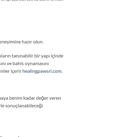
eneyimine hazır olun.
arın tanınabilir bir yapı içinde
asını ve bahis oynamasını
ümler içerir
healingpawsri.com
.
maya benim kadar değer veren
rle sonuçlanabileceği