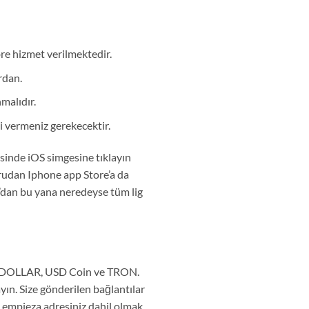
re hizmet verilmektedir.
rdan.
malıdır.
zi vermeniz gerekecektir.
esinde iOS simgesine tıklayın
rudan Iphone app Store’a da
9’dan bu yana neredeyse tüm lig
SA DOLLAR, USD Coin ve TRON.
ın. Size gönderilen bağlantılar
z empieza adresiniz dahil olmak