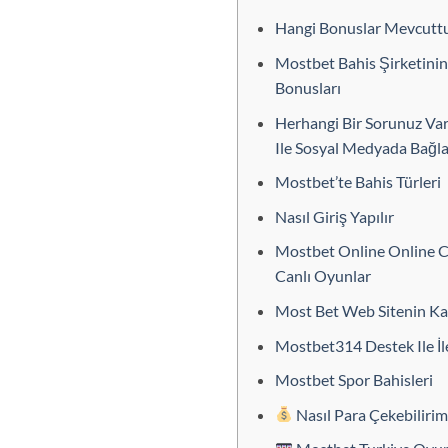
Hangi Bonuslar Mevcuttur
Mostbet Bahis Şirketinin
Bonusları
Herhangi Bir Sorunuz Va
Ile Sosyal Medyada Bağl
Mostbet’te Bahis Türleri
Nasıl Giriş Yapılır
Mostbet Online Online Ca
Canlı Oyunlar
Most Bet Web Sitenin Ka
Mostbet314 Destek Ile İ
Mostbet Spor Bahisleri
Nasıl Para Çekebilirim