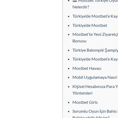
Mostbet Turkiye Oyun 
Nelerdir?
Türkiye’de Mostbet’e Kay
Türkiye’de Mostbet
Mostbet’te Yeni Ziyaretçil
Bonusu
Türkiye Balompié Şampi
Türkiye’de Mostbet’e Kay
Mostbet Havacı
Mobil Uygulamaya Nasıl 
Kişisel Hesabınıza Para 
Yöntemleri
Mostbet Giris
Sorumlu Oyun İçin Bahis 
Belirleyebilir Miyim?