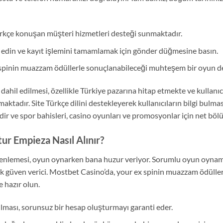
rkçe konuşan müşteri hizmetleri desteği sunmaktadır.
 edin ve kayıt işlemini tamamlamak için gönder düğmesine basın.
 spinin muazzam ödüllerle sonuçlanabileceği muhteşem bir oyun d
hil edilmesi, özellikle Türkiye pazarına hitap etmekte ve kullanıcıl
maktadır. Site Türkçe dilini destekleyerek kullanıcıların bilgi bulm
ldir ve spor bahisleri, casino oyunları ve promosyonlar için net böl
r Empieza Nasıl Alınır?
zenlemesi, oyun oynarken bana huzur veriyor. Sorumlu oyun oyna
ek güven verici. Mostbet Casino’da, your ex spinin muazzam ödülle
hazır olun.
ulması, sorunsuz bir hesap oluşturmayı garanti eder.