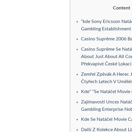
Content
“kde Sony Ericsson Natá
Gambling Establishment
Casino Suprême 2006 Ba
Casino Suprême Se Natá
About Just About All C
Překvapivé České Lokaci
Zemřel Zpěvák A Herec J
Čtyřech Letech V Uměl
Kde” “Se Natáčel Movie 
Zajímavosti Unces Natáč
Gambling Enterprise No
Kde Se Natáčel Movie C
Další Z Kolekce About L