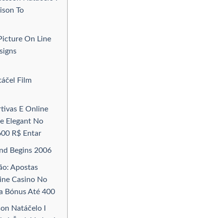
rison To
icture On Line
signs
táčel Film
tivas E Online
te Elegant No
600 R$ Entar
nd Begins 2006
o: Apostas
ine Casino No
a Bónus Até 400
son Natáčelo I