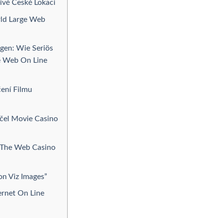
pivé České Lokaci
rld Large Web
ngen: Wie Seriös
e Web On Line
ení Filmu
čel Movie Casino
 The Web Casino
on Viz Images”
ernet On Line