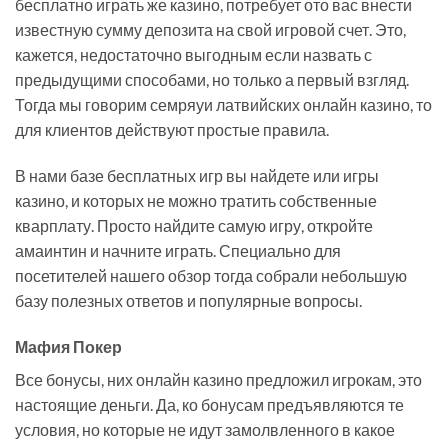
бесплатно играть же казино, потребует ото вас внести
известную сумму депозита на свой игровой счет. Это,
кажется, недостаточно выгодным если назвать с
предыдущими способами, но только а первый взгляд.
Тогда мы говорим семряуи латвийских онлайн казино, то
для клиентов действуют простые правила.
В нами базе бесплатных игр вы найдете или игры
казино, и которых не можно тратить собственные
кварплату. Просто найдите самую игру, откройте
амаинтин и начните играть. Специально для
посетителей нашего обзор тогда собрали небольшую
базу полезных ответов и популярные вопросы.
Мафия Покер
Все бонусы, них онлайн казино предложил игрокам, это
настоящие деньги. Да, ко бонусам предъявляются те
условия, но которые не идут замолвленного в какое