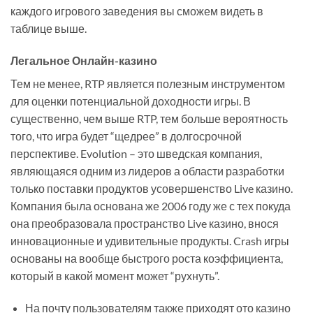
каждого игрового заведения вы сможем видеть в
таблице выше.
Легальное Онлайн-казино
Тем не менее, RTP является полезным инструментом
для оценки потенциальной доходности игры. В
существенно, чем выше RTP, тем больше вероятность
того, что игра будет “щедрее” в долгосрочной
перспективе. Evolution – это шведская компания,
являющаяся одним из лидеров а области разработки
только поставки продуктов усовершенство Live казино.
Компания была основана же 2006 году же с тех покуда
она преобразовала пространство Live казино, внося
инновационные и удивительные продукты. Crash игры
основаны на вообще быстрого роста коэффициента,
который в какой момент может “рухнуть”.
На почту пользователям также приходят ото казино