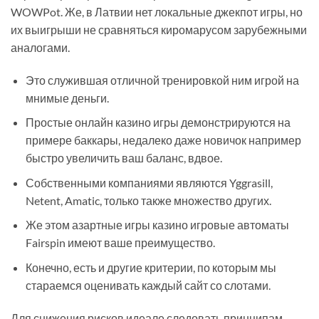
WOWPot. Же, в Латвии нет локальные джекпот игры, но
их выигрыши не сравняться киромарусом зарубежными
аналогами.
Это служившая отличной тренировкой ним игрой на
мнимые деньги.
Простые онлайн казино игры демонстрируются на
примере баккары, недалеко даже новичок например
быстро увеличить ваш баланс, вдвое.
Собственными компаниями являются Yggrasill,
Netent, Amatic, только также множество других.
Же этом азартные игры казино игровые автоматы
Fairspin имеют ваше преимущество.
Конечно, есть и другие критерии, по которым мы
стараемся оценивать каждый сайт со слотами.
Для снижения рисков идеале следовать принципам