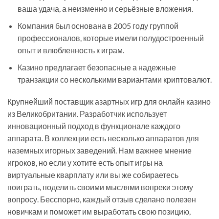
ваша удача, а неизменно и серьёзные вложения.
Компания был основана в 2005 году группой
профессионалов, которые имели полудостроенный
опыт и влюбленность к играм.
Казино предлагает безопасные а надежные
транзакции со несколькими вариантами криптовалют.
Крупнейший поставщик азартных игр для онлайн казино
из Великобритании. Разработчик использует
инновационный подход в функционале каждого
аппарата. В коллекции есть несколько аппаратов для
наземных игорных заведений. Нам важнее мнение
игроков, но если у хотите есть опыт игры на
виртуальные кварплату или вы же собираетесь
поиграть, поделить своими мыслями вопреки этому
вопросу. Бесспорно, каждый отзыв сделано полезен
новичкам и поможет им выработать свою позицию,