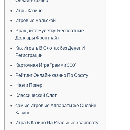
Онлайн-казино
Игры Казино
Игровые мальской
Вращайте Рулетку: Бесплатные
Доллары Фронтнайт
Как Играть В Слотах без Денег И
Регистрации
Карточная Игра “рамми 500”
Рейтинг Онлайн-казино По Софту
Наэги Покер
Классический Слот
самые Игровые Аппараты же Онлайн
Казино
Игра В Казино На Реальные кварплату