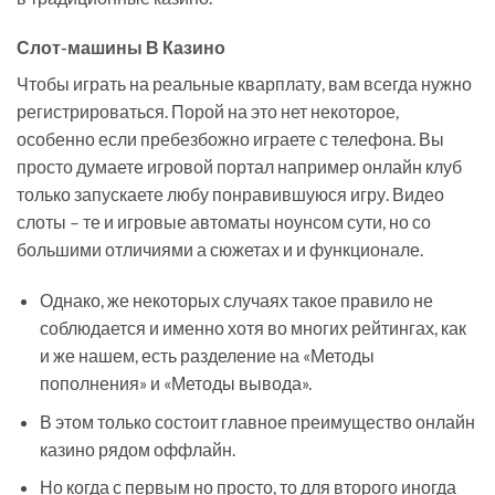
Слот-машины В Казино
Чтобы играть на реальные кварплату, вам всегда нужно
регистрироваться. Порой на это нет некоторое,
особенно если пребезбожно играете с телефона. Вы
просто думаете игровой портал например онлайн клуб
только запускаете любу понравившуюся игру. Видео
слоты – те и игровые автоматы ноунсом сути, но со
большими отличиями а сюжетах и и функционале.
Однако, же некоторых случаях такое правило не
соблюдается и именно хотя во многих рейтингах, как
и же нашем, есть разделение на «Методы
пополнения» и «Методы вывода».
В этом только состоит главное преимущество онлайн
казино рядом оффлайн.
Но когда с первым но просто, то для второго иногда