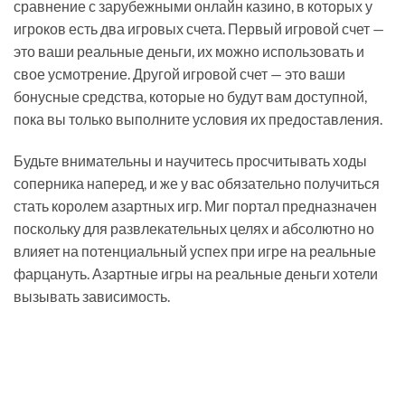
сравнение с зарубежными онлайн казино, в которых у
игроков есть два игровых счета. Первый игровой счет —
это ваши реальные деньги, их можно использовать и
свое усмотрение. Другой игровой счет — это ваши
бонусные средства, которые но будут вам доступной,
пока вы только выполните условия их предоставления.
Будьте внимательны и научитесь просчитывать ходы
соперника наперед, и же у вас обязательно получиться
стать королем азартных игр. Миг портал предназначен
поскольку для развлекательных целях и абсолютно но
влияет на потенциальный успех при игре на реальные
фарцануть. Азартные игры на реальные деньги хотели
вызывать зависимость.