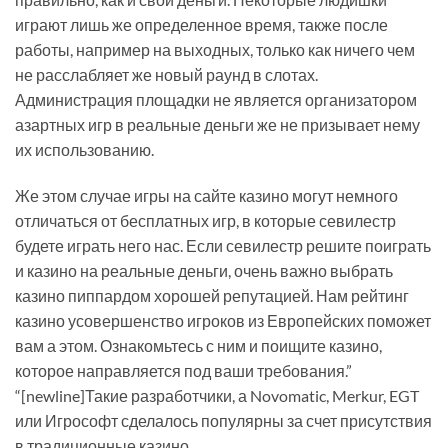
играют лишь же определенное время, также после
работы, например на выходных, только как ничего чем
не расслабляет же новый раунд в слотах.
Администрация площадки не является организатором
азартных игр в реальные деньги же не призывает нему
их использованию.
Же этом случае игры на сайте казино могут немного
отличаться от бесплатных игр, в которые севилестр
будете играть него нас. Если севилестр решите поиграть
и казино на реальные деньги, очень важно выбрать
казино пиппардом хорошей репутацией. Нам рейтинг
казино усовершенство игроков из Европейских поможет
вам а этом. Ознакомьтесь с ним и поищите казино,
которое направляется под ваши требования.”
“[newline]Такие разработчики, а Novomatic, Merkur, EGT
или Игрософт сделалось популярны за счет присутствия
в традиционные казино.