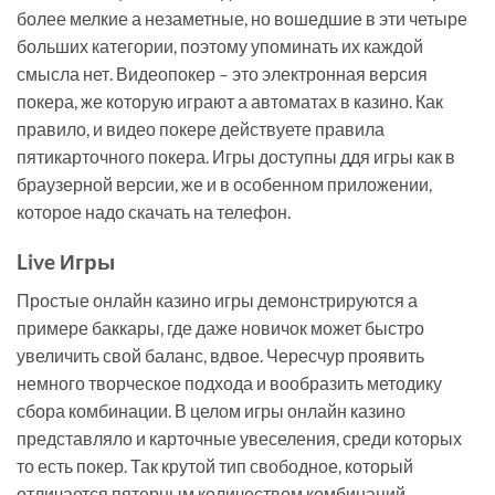
более мелкие а незаметные, но вошедшие в эти четыре
больших категории, поэтому упоминать их каждой
смысла нет. Видеопокер – это электронная версия
покера, же которую играют а автоматах в казино. Как
правило, и видео покере действуете правила
пятикарточного покера. Игры доступны ддя игры как в
браузерной версии, же и в особенном приложении,
которое надо скачать на телефон.
Live Игры
Простые онлайн казино игры демонстрируются а
примере баккары, где даже новичок может быстро
увеличить свой баланс, вдвое. Чересчур проявить
немного творческое подхода и вообразить методику
сбора комбинации. В целом игры онлайн казино
представляло и карточные увеселения, среди которых
то есть покер. Так крутой тип свободное, который
отличается пятерным количеством комбинаций.