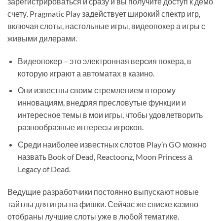
зарегистрироваться и сразу и вы получите доступ к демо
счету. Pragmatic Play задействует широкий спектр игр,
включая слоты, настольные игры, видеопокер а игры с
живыми дилерами.
Видеопокер – это электронная версия покера, в
которую играют а автоматах в казино.
Они известны своим стремлением второму
инновациям, внедряя пресловутые функции и
интересное темы в мои игры, чтобы удовлетворить
разнообразные интересы игроков.
Среди наиболее известных слотов Play’n GO можно
назвать Book of Dead, Reactoonz, Moon Princess а
Legacy of Dead.
Ведущие разработчики постоянно выпускают новые
тайтлы для игры на фишки. Сейчас же списке казино
отобраны лучшие слоты уже в любой тематике.