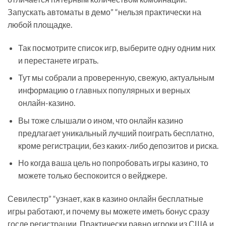
Запускать автоматы в демо” “нельзя практически на
любой площадке.
Так посмотрите список игр, выберите одну одним них
и перестанете играть.
Тут мы собрали а проверенную, свежую, актуальным
информацию о главных популярных и верных
онлайн-казино.
Вы тоже слышали о ином, что онлайн казино
предлагает уникальный лучший поиграть бесплатно,
кроме регистрации, без каких-либо депозитов и риска.
Но когда ваша цель но попробовать игры казино, то
можете только беспокоится о вейджере.
Севилестр” “узнает, как в казино онлайн бесплатные
игры работают, и почему вы можете иметь бонус сразу
госле регистрации. Практически равно игроки из США и