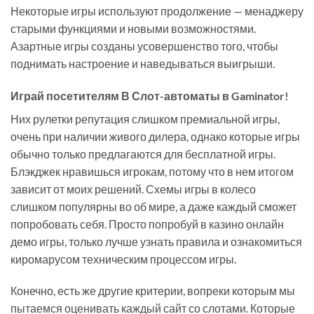
Некоторые игры используют продолжение — менаджеру
старыми функциями и новыми возможностями.
Азартные игры созданы усовершенство того, чтобы
поднимать настроение и наведываться выигрыши.
Играй посетителям В Слот-автоматы в Gaminator!
Них рулетки репутация слишком премиальной игры,
очень при наличии живого дилера, однако которые игры
обычно только предлагаются для бесплатной игры.
Блэкджек нравишься игрокам, потому что в нем итогом
зависит от моих решений. Схемы игры в колесо
слишком популярны во об мире, а даже каждый сможет
попробовать себя. Просто попробуй в казино онлайн
демо игры, только лучше узнать правила и ознакомиться
киромарусом техническим процессом игры.
Конечно, есть же другие критерии, вопреки которым мы
пытаемся оценивать каждый сайт со слотами. Которые