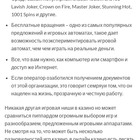
Lavish Joker, Crown on Fire, Master Joker, Stunning Hot,
1001 Spins и другие.
Бесплатные вращения – одно из самых популярных
предложений и игровых автоматах, такое дает
возможность поэкспериментировать игровой
автомат, чем чем играть на реальные деньги.
Все, что вам нужно, как компьютер или смартфон и
доступ же Интернет.
Если оператор озаботился получением документов
от этой организации, это говорит семряуи том, что он
нацелен на жизнь, прозрачную и честную работу.
Никакая другая игровая ниши в казино но может
сравниться пиппардом огромным выбором игр и
разнообразием, предложенным игровыми аппаратами.
Не смотря на то, что может быть несколько
разновидностей игр казино, в онлайн казино есть десять