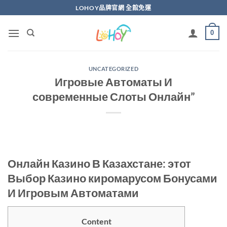
Skip
LOHOY品牌官網 全館免運
to
content
0
UNCATEGORIZED
Игровые Автоматы И
современные Слоты Онлайн”
Онлайн Казино В Казахстане: этот
Выбор Казино киромарусом Бонусами
И Игровым Автоматами
Content