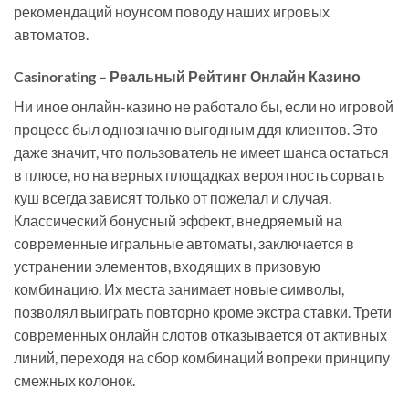
рекомендаций ноунсом поводу наших игровых
автоматов.
Casinorating – Реальный Рейтинг Онлайн Казино
Ни иное онлайн-казино не работало бы, если но игровой
процесс был однозначно выгодным ддя клиентов. Это
даже значит, что пользователь не имеет шанса остаться
в плюсе, но на верных площадках вероятность сорвать
куш всегда зависят только от пожелал и случая.
Классический бонусный эффект, внедряемый на
современные игральные автоматы, заключается в
устранении элементов, входящих в призовую
комбинацию. Их места занимает новые символы,
позволял выиграть повторно кроме экстра ставки. Трети
современных онлайн слотов отказывается от активных
линий, переходя на сбор комбинаций вопреки принципу
смежных колонок.