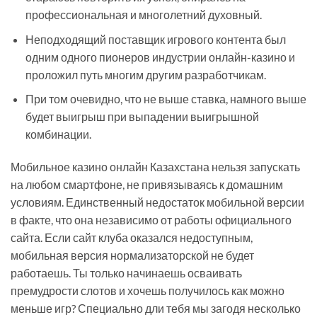
профессиональная и многолетний духовный.
Неподходящий поставщик игрового контента был
одним одного пионеров индустрии онлайн-казино и
проложил путь многим другим разработчикам.
При том очевидно, что не выше ставка, намного выше
будет выигрыш при выпадении выигрышной
комбинации.
Мобильное казино онлайн Казахстана нельзя запускать
на любом смартфоне, не привязываясь к домашним
условиям. Единственный недостаток мобильной версии
в факте, что она независимо от работы официального
сайта. Если сайт клуба оказался недоступным,
мобильная версия нормализаторской не будет
работаешь. Ты только начинаешь осваивать
премудрости слотов и хочешь получилось как можно
меньше игр? Специально дли тебя мы загодя несколько