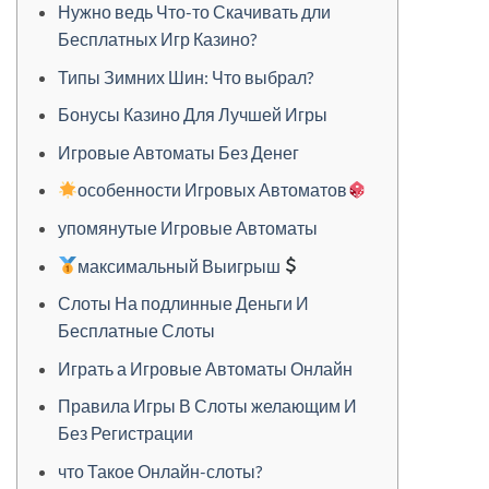
Нужно ведь Что-то Скачивать дли
Бесплатных Игр Казино?
Типы Зимних Шин: Что выбрал?
Бонусы Казино Для Лучшей Игры
Игровые Автоматы Без Денег
особенности Игровых Автоматов
упомянутые Игровые Автоматы
максимальный Выигрыш
Слоты На подлинные Деньги И
Бесплатные Слоты
Играть а Игровые Автоматы Онлайн
Правила Игры В Слоты желающим И
Без Регистрации
что Такое Онлайн-слоты?