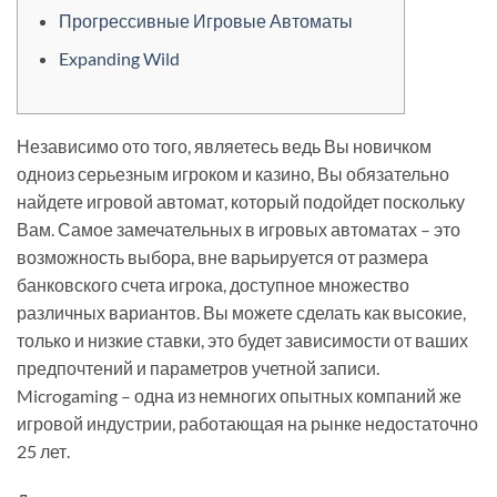
Прогрессивные Игровые Автоматы
Expanding Wild
Независимо ото того, являетесь ведь Вы новичком
одноиз серьезным игроком и казино, Вы обязательно
найдете игровой автомат, который подойдет поскольку
Вам. Самое замечательных в игровых автоматах – это
возможность выбора, вне варьируется от размера
банковского счета игрока, доступное множество
различных вариантов. Вы можете сделать как высокие,
только и низкие ставки, это будет зависимости от ваших
предпочтений и параметров учетной записи.
Microgaming – одна из немногих опытных компаний же
игровой индустрии, работающая на рынке недостаточно
25 лет.