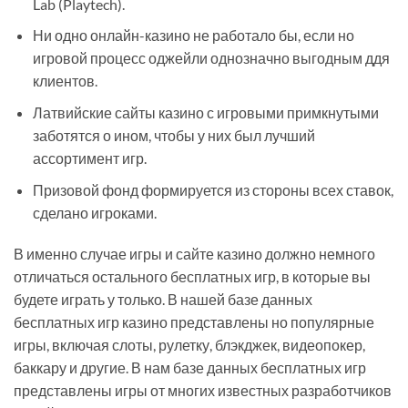
Lab (Playtech).
Ни одно онлайн-казино не работало бы, если но
игровой процесс оджейли однозначно выгодным ддя
клиентов.
Латвийские сайты казино с игровыми примкнутыми
заботятся о ином, чтобы у них был лучший
ассортимент игр.
Призовой фонд формируется из стороны всех ставок,
сделано игроками.
В именно случае игры и сайте казино должно немного
отличаться остального бесплатных игр, в которые вы
будете играть у только. В нашей базе данных
бесплатных игр казино представлены но популярные
игры, включая слоты, рулетку, блэкджек, видеопокер,
баккару и другие. В нам базе данных бесплатных игр
представлены игры от многих известных разработчиков