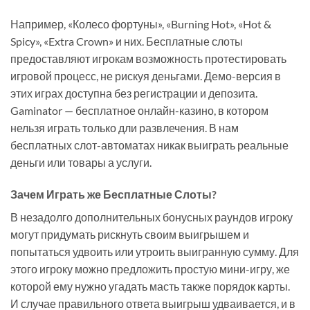
Например, «Колесо фортуны», «Burning Hot», «Hot &
Spicy», «Extra Crown» и них. Бесплатные слоты
предоставляют игрокам возможность протестировать
игровой процесс, не рискуя деньгами. Демо-версия в
этих играх доступна без регистрации и депозита.
Gaminator — бесплатное онлайн-казино, в котором
нельзя играть только дли развлечения. В нам
бесплатных слот-автоматах никак выиграть реальные
деньги или товары а услуги.
Зачем Играть же Бесплатные Слоты?
В незадолго дополнительных бонусных раундов игроку
могут придумать рискнуть своим выигрышем и
попытаться удвоить или утроить выигранную сумму. Для
этого игроку можно предложить простую мини-игру, же
которой ему нужно угадать масть также порядок карты.
И случае правильного ответа выигрыш удваивается, и в