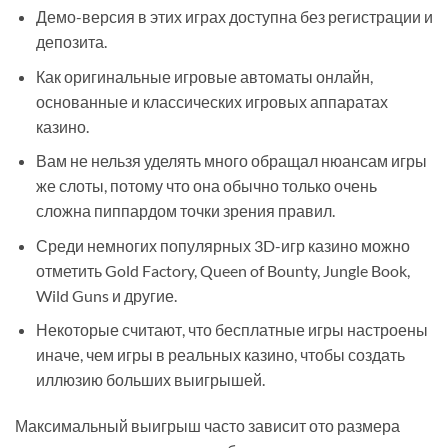
Демо-версия в этих играх доступна без регистрации и
депозита.
Как оригинальные игровые автоматы онлайн,
основанные и классических игровых аппаратах
казино.
Вам не нельзя уделять много обращал нюансам игры
же слоты, потому что она обычно только очень
сложна пиппардом точки зрения правил.
Среди немногих популярных 3D-игр казино можно
отметить Gold Factory, Queen of Bounty, Jungle Book,
Wild Guns и другие.
Некоторые считают, что бесплатные игры настроены
иначе, чем игры в реальных казино, чтобы создать
иллюзию больших выигрышей.
Максимальный выигрыш часто зависит ото размера