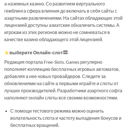
а наземных казино. Со развитием виртуального
гемблинга сфера влияния до включать в себя сайты с
азартными развлечениями. На сайтах обладающих этой
лицензией доступны азиатские обналичить системы. А
игрокам из этих регионов можно не сомневаться в
качестве казино обладающего этой лицензией.
выберите Онлайн-слот
Редакция портала Free-Slots. Games регулярно
пополняет коллекцию бесплатных игровых автоматов,
добавляя а нее новых провайдеров. Следите за
обновлениями на сайте а первыми играйте и слоты от
лучших производителей. Разработчики азартного софта
наполняют онлайн слоты все своими возможностями.
С помощи тестового режима можно оценить
волатильность слота и частоту выпадения бонусов и
бесплатных вращений.