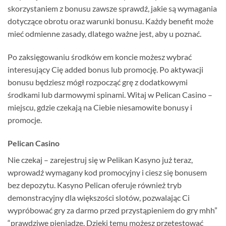
skorzystaniem z bonusu zawsze sprawdź, jakie są wymagania
dotyczące obrotu oraz warunki bonusu. Każdy benefit może
mieć odmienne zasady, dlatego ważne jest, aby u poznać.
Po zaksięgowaniu środków em koncie możesz wybrać
interesujący Cię added bonus lub promocję. Po aktywacji
bonusu będziesz mógł rozpocząć grę z dodatkowymi
środkami lub darmowymi spinami. Witaj w Pelican Casino –
miejscu, gdzie czekają na Ciebie niesamowite bonusy i
promocje.
Pelican Casino
Nie czekaj – zarejestruj się w Pelikan Kasyno już teraz,
wprowadź wymagany kod promocyjny i ciesz się bonusem
bez depozytu. Kasyno Pelican oferuje również tryb
demonstracyjny dla większości slotów, pozwalając Ci
wypróbować gry za darmo przed przystąpieniem do gry mhh”
“prawdziwe pieniądze. Dzięki temu możesz przetestować