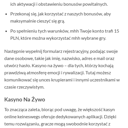
ich aktywacji i obstawieniu bonusów powitalnych.
Przekonaj się, jak korzystać z naszych bonusów, aby
maksymalnie cieszyć się grą.
Po spełnieniu tych warunków, mhh Twoje konto trafi 15
PLN, które można wykorzystać mhh wybrane gry.
Następnie wypełnij formularz rejestracyjny, podając swoje
dane osobowe, takie jak imię, nazwisko, adres e mail oraz
utwórz hasło. Kasyno na żywo – dla tych, którzy kochają
prawdziwą atmosferę emocji i rywalizacji. Tutaj możesz
komunikować się unces krupierami i innymi uczestnikami w
czasie rzeczywistym.
Kasyno Na Żywo
To znacząca zaleta, biorąc pod uwagę, że większość kasyn
online keineswegs oferuje dedykowanych aplikacji. Dzięki
temu rozwiązaniu, gracze mogą swobodnie korzystać z