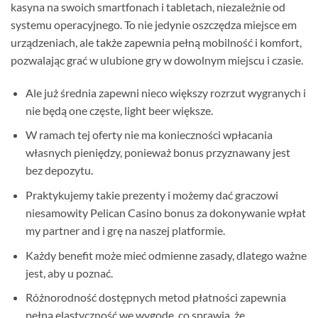
kasyna na swoich smartfonach i tabletach, niezależnie od
systemu operacyjnego. To nie jedynie oszczędza miejsce em
urządzeniach, ale także zapewnia pełną mobilność i komfort,
pozwalając grać w ulubione gry w dowolnym miejscu i czasie.
Ale już średnia zapewni nieco większy rozrzut wygranych i
nie będą one częste, light beer większe.
W ramach tej oferty nie ma konieczności wpłacania
własnych pieniędzy, ponieważ bonus przyznawany jest
bez depozytu.
Praktykujemy takie prezenty i możemy dać graczowi
niesamowity Pelican Casino bonus za dokonywanie wpłat
my partner and i grę na naszej platformie.
Każdy benefit może mieć odmienne zasady, dlatego ważne
jest, aby u poznać.
Różnorodność dostępnych metod płatności zapewnia
pełną elastyczność we wygodę, co sprawia, że