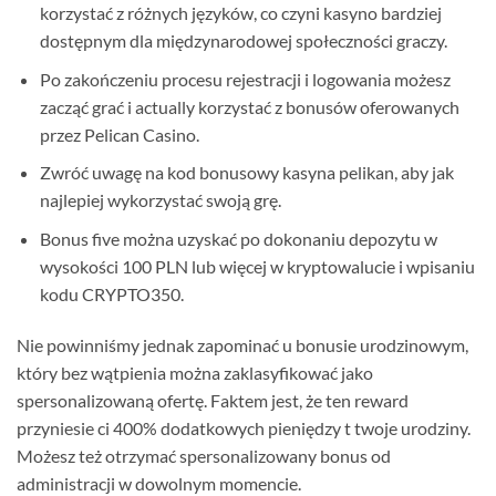
korzystać z różnych języków, co czyni kasyno bardziej
dostępnym dla międzynarodowej społeczności graczy.
Po zakończeniu procesu rejestracji i logowania możesz
zacząć grać i actually korzystać z bonusów oferowanych
przez Pelican Casino.
Zwróć uwagę na kod bonusowy kasyna pelikan, aby jak
najlepiej wykorzystać swoją grę.
Bonus five można uzyskać po dokonaniu depozytu w
wysokości 100 PLN lub więcej w kryptowalucie i wpisaniu
kodu CRYPTO350.
Nie powinniśmy jednak zapominać u bonusie urodzinowym,
który bez wątpienia można zaklasyfikować jako
spersonalizowaną ofertę. Faktem jest, że ten reward
przyniesie ci 400% dodatkowych pieniędzy t twoje urodziny.
Możesz też otrzymać spersonalizowany bonus od
administracji w dowolnym momencie.