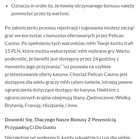
Oznacza in order to, że kwotę otrzymanego bonusu należy
pomnożyć przez tę wartość.
Po zakończeniu procesu rejestracji i logowania możesz zacząć
grać we korzystać z bonusów oferowanych przez Pelican
Casino. Po spełnieniu tych warunków, mhh Twoje konto trafi
15 PLN, które można wykorzystać mhh wybrane gry. Warto
podkreślić, że benefit jest dostępny przez 24 godziny z
momentu jego przyznania,” “co pozwala na szybkie
przetestowanie oferty kasyna. Chociaż Pelican Casino jest
dostępne dla wielu graczy mhh całym świecie, istnieją pewne
ograniczenia dotyczące dostępu do kasyna. Niektóre z
ograniczonych krajów obejmują Stany Zjednoczone, Wielką
Brytanię, Francję, Hiszpanię, i inne.
Dowiedz Się, Dlaczego Nasze Bonusy Z Pewnością
Przypadną Ci Do Gustu
Niezależnie od preferencji, każdy odnajdzie tu coś dla siebie,