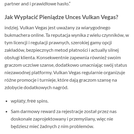
partner and i prawidłowe hasło.”
Jak Wypłacić Pieniądze Unces Vulkan Vegas?
indziej. Vulkan Vegas jest uważany za wiarygodnego
bukmachera online. Ta reputacja wynika z wielu czynników, w
tym licencji i regulacji prawnych, szerokiej gamy opcji
zakładów, bezpiecznych metod płatności i actually silnej
obsługi klienta. Konsekwentnie zapewnia również swoim
graczom uczciwe szanse, dodatkowo umacniając swój status
niezawodnej platformy. Vulkan Vegas regularnie organizuje
różne promocje i turnieje, które dają graczom szansę na
zdobycie dodatkowych nagród.
wpłаtу, frее spins.
Sam darmowy reward za rejestracje został przez nas
doskonale zaprojektowany i przemyślany, więc nie
będziesz mieć żadnych z nim problemów.