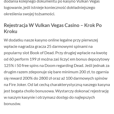
dodania kolejnego dokumentu po kasyno Vulkan Vegas
logowanie, jeśli istnieje konieczność dokładniejszego
określenia swojej tożsamości.
Rejestracja W Vulkan Vegas Casino – Krok Po
Kroku
W dodatku nasze kasyno online legalne przy pierwszej
wpłacie nagradza gracza 25 darmowymi spinami na
popularny slot Book of Dead. Przy drugiej wpłacie na kwotę
od 60 perform 199 zł można zaś liczyć em bonus depozytowy
125% i 50 free spins na Doom regarding Dead. Jeśli jednak za
drugim razem zdeponuje się bare minimum 200 zł, to zgarnia
się reward 200% do 2800 zł oraz aż 100 darmowych spinów
na Fire Joker. Od lat cechą charakterystyczną naszego kasyna
jest bogata chollo bonusowa. Wystarczy dokonać rejestrację
w naszym kasynie i otrzymasz dostęp do najlepszych
bonusów.