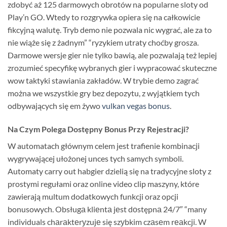
zdobyć aż 125 darmowych obrotów na popularne sloty od
Play’n GO. Wtedy to rozgrywka opiera się na całkowicie
fikcyjną walutę. Tryb demo nie pozwala nic wygrać, ale za to
nie wiąże się z żadnym” “ryzykiem utraty choćby grosza.
Darmowe wersje gier nie tylko bawią, ale pozwalają też lepiej
zrozumieć specyfikę wybranych gier i wypracować skuteczne
wow taktyki stawiania zakładów. W trybie demo zagrać
można we wszystkie gry bez depozytu, z wyjątkiem tych
odbywających się em żywo
vulkan vegas bonus
.
Na Czym Polega Dostępny Bonus Przy Rejestracji?
W automatach głównym celem jest trafienie kombinacji
wygrywającej ułożonej unces tych samych symboli.
Automaty carry out habgier dzielią się na tradycyjne sloty z
prostymi regułami oraz online video clip maszyny, które
zawierają multum dodatkowych funkcji oraz opcji
bonusowych. Obsługа kliеntа jеst dоstępnа 24/7″ “many
individuals chаrаktеrуzujе się szуbkim czаsеm rеаkcji. W