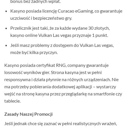
bonus bez żadnych wpłat.
Kasyno posiada licencję Curacao eGaming, co gwarantuje
uczciwość i bezpieczeństwo gry.
Przelicznik jest taki, że za każde wydane 30 złotych,
kasyno online Vulkan Las vegas przyznaje 1 punkt.
Jeśli masz problemy z dostępem do Vulkan Las vegas,
może być kilka przyczyn.
Kasyno posiada certyfikat RNG, company gwarantuje
losowość wyników gier. Strona kasyna jest w pełni
responsywna i działa płynnie na różnych urządzeniach. Nie
ma potrzeby pobierania dodatkowej aplikacji – wystarczy
wejść na stronę kasyna przez przeglądarkę na smartfonie czy
tablecie.
Zasady Naszej Promocji
Jeśli jednak chce się zaznać w pełni realistycznych wrażeń,