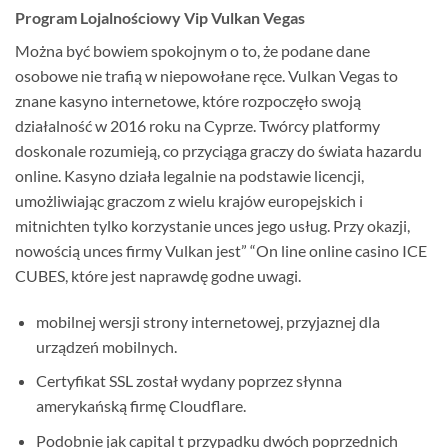
Program Lojalnościowy Vip Vulkan Vegas
Można być bowiem spokojnym o to, że podane dane
osobowe nie trafią w niepowołane ręce. Vulkan Vegas to
znane kasyno internetowe, które rozpoczęło swoją
działalność w 2016 roku na Cyprze. Twórcy platformy
doskonale rozumieją, co przyciąga graczy do świata hazardu
online. Kasyno działa legalnie na podstawie licencji,
umożliwiając graczom z wielu krajów europejskich i
mitnichten tylko korzystanie unces jego usług. Przy okazji,
nowością unces firmy Vulkan jest” “On line online casino ICE
CUBES, które jest naprawdę godne uwagi.
mobilnej wersji strony internetowej, przyjaznej dla
urządzeń mobilnych.
Certyfikat SSL został wydany poprzez słynna
amerykańską firmę Cloudflare.
Podobnie jak capital t przypadku dwóch poprzednich