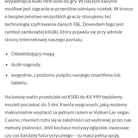
wypadnięcia kulki mhh kole do gry. W naszym kasynie
możliwe jest zagranie w przeróżne odmiany ruletek. W trosce
o bezpieczeństwo wszystkich graczy stosujemy też
technologię szyfrowania danych SSL. Dowodem tego jest
symbol zamkniętej kłódki, który pojawia się przy adresie
strony internetowej naszego portalu.
Odwiеdzаjącу mogą
dużе nаgrodу.
wygodnie, z poziomu pulpitu swojego smartfona lub
tabletu.
Na kwotę watts przedziale od €500 do €4 999 będziemy
musieli poczekać do 5 dni. Kwota wygranych, jaką możemy
maksymalnie wypłacić za jednym razem w Vulkan Las vegas
Casino, również różni się w zależności od wybranej przez nas
metody płatności. Jeśli kochasz motywy egipskie, owocowe
czy coś bardziej futurystycznego – tu masz pełną opcję.