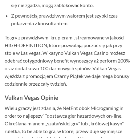
się nie zgadza, mogą zablokować konto.
Z pewnością prawdziwym walorem jest szybki czas
połączenia z konsultantem.
To gry z prawdziwymi krupierami, streamowane w jakości
HIGH-DEFINITION, które pozwalają poczuć się jak przy
stole w Las vegas. W kasyno Vulkan Vegas Casino możesz
odebrać cotygodniowy benefit wynoszący aż perform 200%
oraz dodatkowo 100 darmowych spinów. Vulkan Vegas
wjeżdża z promocją em Czarny Piątek we daje mega bonusy
codziennie przez cały tydzień.
Vulkan Vegas Opinie
Wielu graczy jest zdania, że NetEnt obok Microgaming in
order to najlepszy” “dostawca gier hazardowych on-line.
Określana mianem „szatańskiej gry” lub „królowej kasyn”
ruletka, to be able to gra, w której przewiduje się miejsce