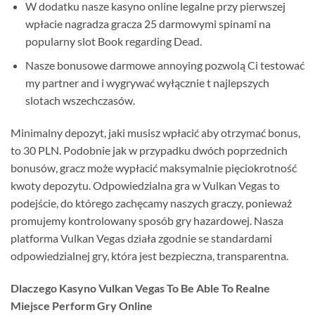
W dodatku nasze kasyno online legalne przy pierwszej
wpłacie nagradza gracza 25 darmowymi spinami na
popularny slot Book regarding Dead.
Nasze bonusowe darmowe annoying pozwolą Ci testować
my partner and i wygrywać wyłącznie t najlepszych
slotach wszechczasów.
Minimalny depozyt, jaki musisz wpłacić aby otrzymać bonus,
to 30 PLN. Podobnie jak w przypadku dwóch poprzednich
bonusów, gracz może wypłacić maksymalnie pięciokrotność
kwoty depozytu. Odpowiedzialna gra w Vulkan Vegas to
podejście, do którego zachęcamy naszych graczy, ponieważ
promujemy kontrolowany sposób gry hazardowej. Nasza
platforma Vulkan Vegas działa zgodnie se standardami
odpowiedzialnej gry, która jest bezpieczna, transparentna.
Dlaczego Kasyno Vulkan Vegas To Be Able To Realne
Miejsce Perform Gry Online