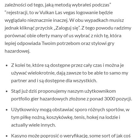
zależności od tego, jaką metodą wybrałeś podczas”
“rejestracji, to w Vulkan Las vegas logowanie będzie
wyglądało nieznacznie inaczej. W obu wypadkach musisz
jednak kliknąć przycisk „Zaloguj się”. Z tego powodu radzimy
porównać obie oferty many of us wybrać z nich tę, która
lepiej odpowiada Twoim potrzebom oraz stylowi gry
hazardowej.
Z kolei te, które są dostępne przez cały czas i można je
używać wielokrotnie, dają zawsze to be able to samo my
partner and i są dostępne dla wszystkich.
Stąd już dziś proponujemy naszym użytkownikom
portfolio gier hazardowych złożone z ponad 3000 pozycji.
Użytkownicy mogą obstawiać sporo różnych sportów, w
tym piłkę nożną, koszykówkę, tenis, hokej na lodzie i
actually wiele innych.
Kasyno może poprosić o weryfikację, some sort of jak coś