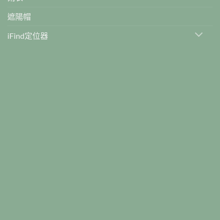
遮陽帽
iFind定位器