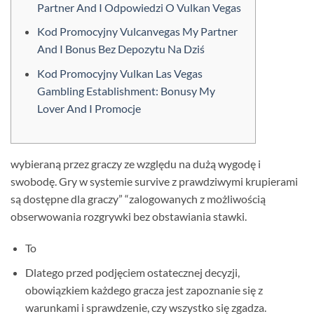
Partner And I Odpowiedzi O Vulkan Vegas
Kod Promocyjny Vulcanvegas My Partner
And I Bonus Bez Depozytu Na Dziś
Kod Promocyjny Vulkan Las Vegas
Gambling Establishment: Bonusy My
Lover And I Promocje
wybieraną przez graczy ze względu na dużą wygodę i
swobodę. Gry w systemie survive z prawdziwymi krupierami
są dostępne dla graczy” “zalogowanych z możliwością
obserwowania rozgrywki bez obstawiania stawki.
To
Dlatego przed podjęciem ostatecznej decyzji,
obowiązkiem każdego gracza jest zapoznanie się z
warunkami i sprawdzenie, czy wszystko się zgadza.