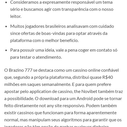
Consideramos a expresamente responsável um tema
sério e buscamos agir com transparência com o nosso
leitor.
Muitos jogadores brasileiros analisavam com cuidado
since ofertas de boas-vindas para optar através da
plataforma com o melhor benefício.
Para possuir uma ideia, vale a pena coger em contato só
para testar o atendimento.
O Brazino 777 se destaca como um cassino online confiável
que, segundo a própria plataforma, distribui quase R$40
milhões em saques semanalmente. E para quem prefere
apostar pelo application de cassino, the Novibet também traz
a possibilidade. O download para um Android pode se tornar
feito diretamente not any site responsivo. Podem também
existir cassinos que funcionam para forma aparentemente
normal, mas manipulam seus algoritmos para garantir que os
jogadores não têm opção de ganhar qualquer dinheiro.