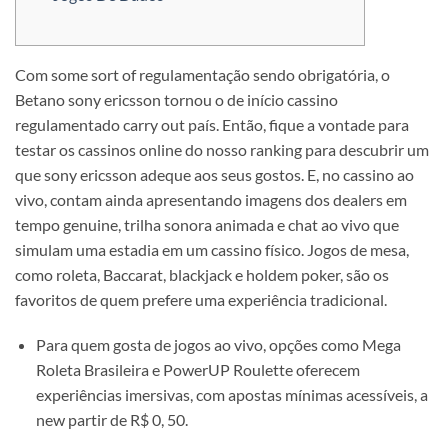
Com some sort of regulamentação sendo obrigatória, o
Betano sony ericsson tornou o de início cassino
regulamentado carry out país. Então, fique a vontade para
testar os cassinos online do nosso ranking para descubrir um
que sony ericsson adeque aos seus gostos. E, no cassino ao
vivo, contam ainda apresentando imagens dos dealers em
tempo genuine, trilha sonora animada e chat ao vivo que
simulam uma estadia em um cassino físico. Jogos de mesa,
como roleta, Baccarat, blackjack e holdem poker, são os
favoritos de quem prefere uma experiência tradicional.
Para quem gosta de jogos ao vivo, opções como Mega
Roleta Brasileira e PowerUP Roulette oferecem
experiências imersivas, com apostas mínimas acessíveis, a
new partir de R$ 0, 50.