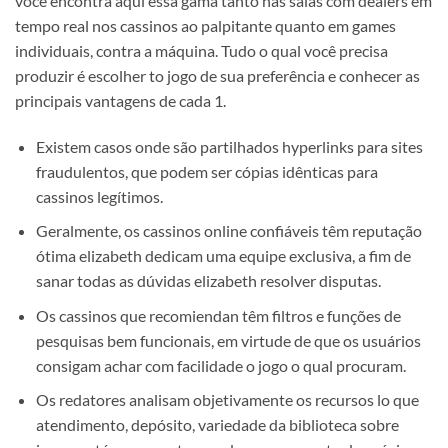
você encontra aqui essa gama tanto nas salas com dealers em
tempo real nos cassinos ao palpitante quanto em games
individuais, contra a máquina. Tudo o qual você precisa
produzir é escolher to jogo de sua preferência e conhecer as
principais vantagens de cada 1.
Existem casos onde são partilhados hyperlinks para sites
fraudulentos, que podem ser cópias idênticas para
cassinos legítimos.
Geralmente, os cassinos online confiáveis têm reputação
ótima elizabeth dedicam uma equipe exclusiva, a fim de
sanar todas as dúvidas elizabeth resolver disputas.
Os cassinos que recomiendan têm filtros e funções de
pesquisas bem funcionais, em virtude de que os usuários
consigam achar com facilidade o jogo o qual procuram.
Os redatores analisam objetivamente os recursos lo que
atendimento, depósito, variedade da biblioteca sobre