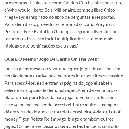
provedoras. Títulos tais como Golden Catch, sobre pescaria,
e Who would like to Be a Millionaire, com seu libro único
MegaPays e inspirado no libro de perguntas e respostas.
Para além disso, provedoras renomadas como Pragmatic
Perform Live e Evolution Gaming asseguram diversão com
recursos extras. Isso inclui multiplicadores, roletas mais
rápidas e até bonificações exclusivas.”
Qual É O Melhor Jogo De Casino On The Web?
Exceto pelas mesas ao vivo, quaisquer jogos de cassino têm
versão demonstrativa nos melhores internet sites de cassino.
Para acessá-los, é só entrar na página do jogo elizabeth
selecionar a opção de demonstração. Além de ser uma das
plataformas para R$ 5, dá para jogar diversos títulos com
esse valor, mesmo sendo acessível. Entre muitos exemplos,
dá em virtude de apostar na roleta brasileira, Aviator, Lot of
money Tiger, Roleta Relâmpago, bingo e também outros
jogos. Os melhores cassinos têm ofertas também, contudo