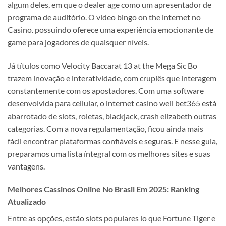
algum deles, em que o dealer age como um apresentador de
programa de auditório. O vídeo bingo on the internet no
Casino. possuindo oferece uma experiência emocionante de
game para jogadores de quaisquer níveis.
Já títulos como Velocity Baccarat 13 at the Mega Sic Bo
trazem inovação e interatividade, com crupiês que interagem
constantemente com os apostadores. Com uma software
desenvolvida para cellular, o internet casino weil bet365 está
abarrotado de slots, roletas, blackjack, crash elizabeth outras
categorias. Com a nova regulamentação, ficou ainda mais
fácil encontrar plataformas confiáveis e seguras. E nesse guia,
preparamos uma lista íntegral com os melhores sites e suas
vantagens.
Melhores Cassinos Online No Brasil Em 2025: Ranking
Atualizado
Entre as opções, estão slots populares lo que Fortune Tiger e