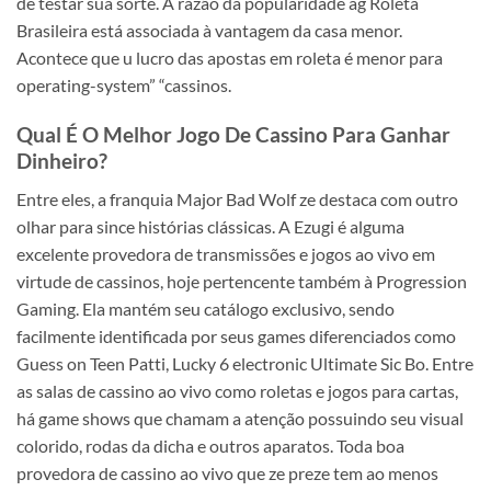
de testar sua sorte. A razão da popularidade ag Roleta
Brasileira está associada à vantagem da casa menor.
Acontece que u lucro das apostas em roleta é menor para
operating-system” “cassinos.
Qual É O Melhor Jogo De Cassino Para Ganhar
Dinheiro?
Entre eles, a franquia Major Bad Wolf ze destaca com outro
olhar para since histórias clássicas. A Ezugi é alguma
excelente provedora de transmissões e jogos ao vivo em
virtude de cassinos, hoje pertencente também à Progression
Gaming. Ela mantém seu catálogo exclusivo, sendo
facilmente identificada por seus games diferenciados como
Guess on Teen Patti, Lucky 6 electronic Ultimate Sic Bo. Entre
as salas de cassino ao vivo como roletas e jogos para cartas,
há game shows que chamam a atenção possuindo seu visual
colorido, rodas da dicha e outros aparatos. Toda boa
provedora de cassino ao vivo que ze preze tem ao menos