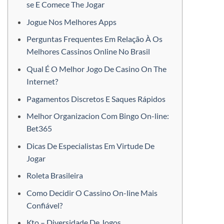
se E Comece The Jogar
Jogue Nos Melhores Apps
Perguntas Frequentes Em Relação À Os
Melhores Cassinos Online No Brasil
Qual É O Melhor Jogo De Casino On The
Internet?
Pagamentos Discretos E Saques Rápidos
Melhor Organizacion Com Bingo On-line:
Bet365
Dicas De Especialistas Em Virtude De
Jogar
Roleta Brasileira
Como Decidir O Cassino On-line Mais
Confiável?
Kto – Diversidade De Jogos