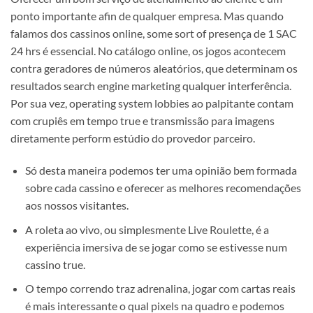
ponto importante afin de qualquer empresa. Mas quando
falamos dos cassinos online, some sort of presença de 1 SAC
24 hrs é essencial. No catálogo online, os jogos acontecem
contra geradores de números aleatórios, que determinam os
resultados search engine marketing qualquer interferência.
Por sua vez, operating system lobbies ao palpitante contam
com crupiês em tempo true e transmissão para imagens
diretamente perform estúdio do provedor parceiro.
Só desta maneira podemos ter uma opinião bem formada
sobre cada cassino e oferecer as melhores recomendações
aos nossos visitantes.
A roleta ao vivo, ou simplesmente Live Roulette, é a
experiência imersiva de se jogar como se estivesse num
cassino true.
O tempo correndo traz adrenalina, jogar com cartas reais
é mais interessante o qual pixels na quadro e podemos