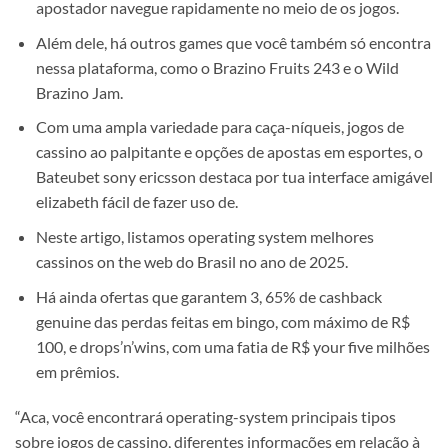
apostador navegue rapidamente no meio de os jogos.
Além dele, há outros games que você também só encontra
nessa plataforma, como o Brazino Fruits 243 e o Wild
Brazino Jam.
Com uma ampla variedade para caça-níqueis, jogos de
cassino ao palpitante e opções de apostas em esportes, o
Bateubet sony ericsson destaca por tua interface amigável
elizabeth fácil de fazer uso de.
Neste artigo, listamos operating system melhores
cassinos on the web do Brasil no ano de 2025.
Há ainda ofertas que garantem 3, 65% de cashback
genuine das perdas feitas em bingo, com máximo de R$
100, e drops’n’wins, com uma fatia de R$ your five milhões
em prêmios.
“Aca, você encontrará operating-system principais tipos
sobre jogos de cassino, diferentes informações em relação à