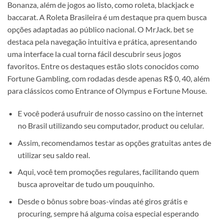
Bonanza, além de jogos ao listo, como roleta, blackjack e
baccarat. A Roleta Brasileira é um destaque pra quem busca
opções adaptadas ao público nacional. O MrJack. bet se
destaca pela navegação intuitiva e prática, apresentando
uma interface la cual torna fácil descubrir seus jogos
favoritos. Entre os destaques estão slots conocidos como
Fortune Gambling, com rodadas desde apenas R$ 0, 40, além
para clássicos como Entrance of Olympus e Fortune Mouse.
E você poderá usufruir de nosso cassino on the internet
no Brasil utilizando seu computador, product ou celular.
Assim, recomendamos testar as opções gratuitas antes de
utilizar seu saldo real.
Aqui, você tem promoções regulares, facilitando quem
busca aproveitar de tudo um pouquinho.
Desde o bônus sobre boas-vindas até giros grátis e
procuring, sempre há alguma coisa especial esperando