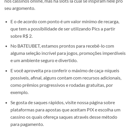
nos cassinos online, mas há slots la cual se inspiram nele pro
seu argomento.
E o de acordo com ponto é um valor mínimo de recarga,
que tem a possibilidade de ser utilizando Pics a partir
sobre R$ 2.
No BATEUBET, estamos prontos para recebê-lo com
alguma seleção incrível para jogos, promoções imperdíveis
e um ambiente seguro e divertido.
E você aproveita pra conferir o máximo de caça-níqueis
possíveis, afinal, alguns contam com recursos adicionais,
como prêmios progressivos e rodadas gratuitas, por
exemplo.
Se gosta de saques rápidos, visite nossa página sobre
plataformas para apostas que aceitam PIX e escolha um
cassino os quais ofereça saques através desse método
para pagamento.