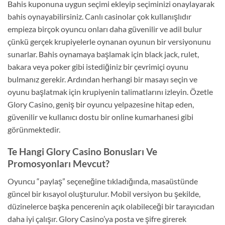
Bahis kuponuna uygun seçimi ekleyip seçiminizi onaylayarak
bahis oynayabilirsiniz. Canlı casinolar çok kullanışlıdır
empieza birçok oyuncu onları daha güvenilir ve adil bulur
çünkü gerçek krupiyelerle oynanan oyunun bir versiyonunu
sunarlar. Bahis oynamaya başlamak için black jack, rulet,
bakara veya poker gibi istediğiniz bir çevrimiçi oyunu
bulmanız gerekir. Ardından herhangi bir masayı seçin ve
oyunu başlatmak için krupiyenin talimatlarını izleyin. Özetle
Glory Casino, geniş bir oyuncu yelpazesine hitap eden,
güvenilir ve kullanıcı dostu bir online kumarhanesi gibi
görünmektedir.
Te Hangi Glory Casino Bonusları Ve
Promosyonları Mevcut?
Oyuncu “paylaş” seçeneğine tıkladığında, masaüstünde
güncel bir kısayol oluşturulur. Mobil versiyon bu şekilde,
düzinelerce başka pencerenin açık olabileceği bir tarayıcıdan
daha iyi çalışır. Glory Casino’ya posta ve şifre girerek