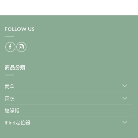
FOLLOW US
商品分類
雨傘
雨衣
遮陽帽
iFind定位器