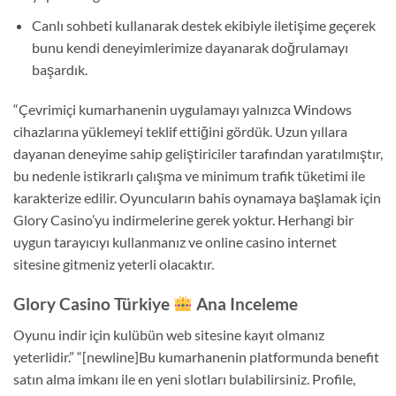
Canlı sohbeti kullanarak destek ekibiyle iletişime geçerek
bunu kendi deneyimlerimize dayanarak doğrulamayı
başardık.
“Çevrimiçi kumarhanenin uygulamayı yalnızca Windows
cihazlarına yüklemeyi teklif ettiğini gördük. Uzun yıllara
dayanan deneyime sahip geliştiriciler tarafından yaratılmıştır,
bu nedenle istikrarlı çalışma ve minimum trafik tüketimi ile
karakterize edilir. Oyuncuların bahis oynamaya başlamak için
Glory Casino’yu indirmelerine gerek yoktur. Herhangi bir
uygun tarayıcıyı kullanmanız ve online casino internet
sitesine gitmeniz yeterli olacaktır.
Glory Casino Türkiye
Ana Inceleme
Oyunu indir için kulübün web sitesine kayıt olmanız
yeterlidir.” “[newline]Bu kumarhanenin platformunda benefit
satın alma imkanı ile en yeni slotları bulabilirsiniz. Profile,