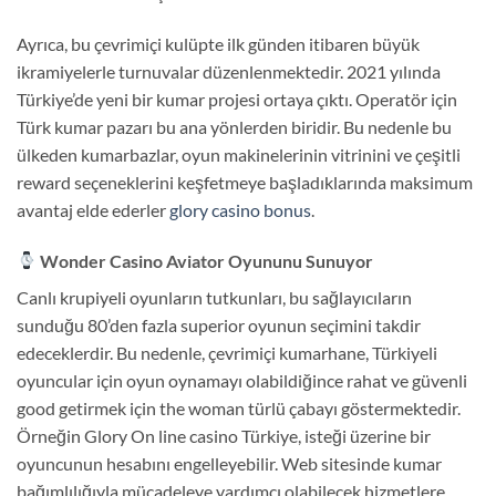
Ayrıca, bu çevrimiçi kulüpte ilk günden itibaren büyük
ikramiyelerle turnuvalar düzenlenmektedir. 2021 yılında
Türkiye’de yeni bir kumar projesi ortaya çıktı. Operatör için
Türk kumar pazarı bu ana yönlerden biridir. Bu nedenle bu
ülkeden kumarbazlar, oyun makinelerinin vitrinini ve çeşitli
reward seçeneklerini keşfetmeye başladıklarında maksimum
avantaj elde ederler
glory casino bonus
.
Wonder Casino Aviator Oyununu Sunuyor
Canlı krupiyeli oyunların tutkunları, bu sağlayıcıların
sunduğu 80’den fazla superior oyunun seçimini takdir
edeceklerdir. Bu nedenle, çevrimiçi kumarhane, Türkiyeli
oyuncular için oyun oynamayı olabildiğince rahat ve güvenli
good getirmek için the woman türlü çabayı göstermektedir.
Örneğin Glory On line casino Türkiye, isteği üzerine bir
oyuncunun hesabını engelleyebilir. Web sitesinde kumar
bağımlılığıyla mücadeleye yardımcı olabilecek hizmetlere