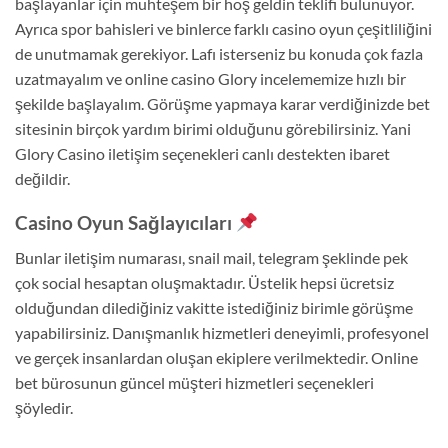
başlayanlar için muhteşem bir hoş geldin teklifi bulunuyor.
Ayrıca spor bahisleri ve binlerce farklı casino oyun çeşitliliğini
de unutmamak gerekiyor. Lafı isterseniz bu konuda çok fazla
uzatmayalım ve online casino Glory incelememize hızlı bir
şekilde başlayalım. Görüşme yapmaya karar verdiğinizde bet
sitesinin birçok yardım birimi olduğunu görebilirsiniz. Yani
Glory Casino iletişim seçenekleri canlı destekten ibaret
değildir.
Casino Oyun Sağlayıcıları
Bunlar iletişim numarası, snail mail, telegram şeklinde pek
çok social hesaptan oluşmaktadır. Üstelik hepsi ücretsiz
olduğundan dilediğiniz vakitte istediğiniz birimle görüşme
yapabilirsiniz. Danışmanlık hizmetleri deneyimli, profesyonel
ve gerçek insanlardan oluşan ekiplere verilmektedir. Online
bet bürosunun güncel müşteri hizmetleri seçenekleri
şöyledir.