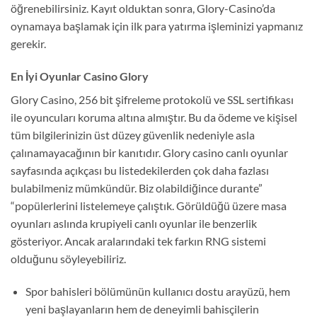
öğrenebilirsiniz. Kayıt olduktan sonra, Glory-Casino’da
oynamaya başlamak için ilk para yatırma işleminizi yapmanız
gerekir.
En İyi Oyunlar Casino Glory
Glory Casino, 256 bit şifreleme protokolü ve SSL sertifikası
ile oyuncuları koruma altına almıştır. Bu da ödeme ve kişisel
tüm bilgilerinizin üst düzey güvenlik nedeniyle asla
çalınamayacağının bir kanıtıdır. Glory casino canlı oyunlar
sayfasında açıkçası bu listedekilerden çok daha fazlası
bulabilmeniz mümkündür. Biz olabildiğince durante”
“popülerlerini listelemeye çalıştık. Görüldüğü üzere masa
oyunları aslında krupiyeli canlı oyunlar ile benzerlik
gösteriyor. Ancak aralarındaki tek farkın RNG sistemi
olduğunu söyleyebiliriz.
Spor bahisleri bölümünün kullanıcı dostu arayüzü, hem
yeni başlayanların hem de deneyimli bahisçilerin