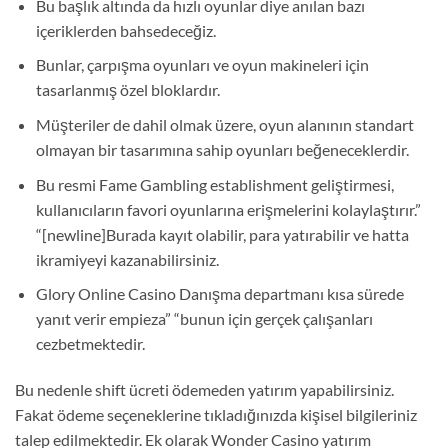
Bu başlık altında da hızlı oyunlar diye anılan bazı
içeriklerden bahsedeceğiz.
Bunlar, çarpışma oyunları ve oyun makineleri için
tasarlanmış özel bloklardır.
Müşteriler de dahil olmak üzere, oyun alanının standart
olmayan bir tasarımına sahip oyunları beğeneceklerdir.
Bu resmi Fame Gambling establishment geliştirmesi,
kullanıcıların favori oyunlarına erişmelerini kolaylaştırır.”
“[newline]Burada kayıt olabilir, para yatırabilir ve hatta
ikramiyeyi kazanabilirsiniz.
Glory Online Casino Danışma departmanı kısa sürede
yanıt verir empieza” “bunun için gerçek çalışanları
cezbetmektedir.
Bu nedenle shift ücreti ödemeden yatırım yapabilirsiniz.
Fakat ödeme seçeneklerine tıkladığınızda kişisel bilgileriniz
talep edilmektedir. Ek olarak Wonder Casino yatırım