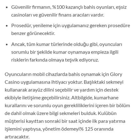
Güvenilir firmanın, %100 kazançlı bahis oyunları, eşsiz
casinoları ve güvenilir finans aracıları vardır.
Prosedür, yenileme için uygulamanız gereken prosedüre
benzer görünecektir.
Ancak, tüm kumar türlerinde olduğu gibi, oyuncuları
sorumlu bir şekilde kumar oynamaya empieza ilgili
risklerin farkında olmaya teşvik ediyoruz.
Oyuncuların mobil cihazlarda bahis oynamak için Glory
Casino uygulamasına ihtiyacı yoktur. Başlıktaki sekmeyi
kullanarak arayüz dilini seçebilir ve yardım için destek
ekibiyle iletişime geçebilirsiniz. Altbilgide, kumarhane
kurallarını ve sorumlu oyun gerekliliklerini içeren bir bölüm
de dahil olmak üzere bilgi sekmeleri bulduk. Kulübün
müşterisi kayıttan sonraki bir saat içinde ilk para yatırma
işlemini yaptıysa, yönetim ödemeyi% 125 oranında
artıracaktır.