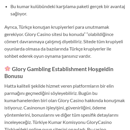
Bu kumar kulübündeki karşılama paketi gerçek bir avantaj
sağlıyor.
Ayrıca, Türkçe konuşan krupiyerleri para unutmamak
gerekiyor. Glory Casino sitesi bu konuda” “olabildiğince
cömert davranmaya çalışmış diyebiliriz. Sitede tüm krupiyeli
oyunlarda olmasa da bazılarında Türkçe krupiyerler ile
sohbet ederek oyun oynama şansınız vardır.
Glory Gambling Establishment Hoşgeldin
Bonusu
Hatta kaliteli şekilde hizmet veren platformların bir elin
parmağını geçmediğini söyleyebiliriz. Bugün bu
kumarhanelerden biri olan Glory Casino hakkında konuşmak
istiyoruz. Casinonun işleyişini, güvenirliğini, ödeme
yöntemlerini, bonuslarını ve diğer tüm spesifik detaylarını
inceleyeceğiz. Türkiye Kumar Komisyonu GloryCasino
Türkiye’deki online oyun sitesini onayladı. Bu casino