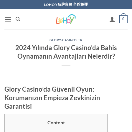
Skip
LOHOY品牌官網 全館免運
to
content
0
GLORY-CASINOS TR
2024 Yılında Glory Casino’da Bahis
Oynamanın Avantajları Nelerdir?
Glory Casino’da Güvenli Oyun:
Korumanızın Empieza Zevkinizin
Garantisi
Content