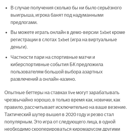
В случае получения сколько бы ни было серьёзного
выигрыша, игрока банят под надуманными
предлогами.
Вы можете играть онлайн в демо-версии 1xbet кроме
регистрации в слотах 1xbet (игра на виртуальные
деньги).
Частности пари на спортивные матчи и
киберспортивные события БК предложила
пользователям большой выбора азартных
развлечений а онлайн-казино.
Опытные беттеры на ставках live могут зарабатывать
чрезвычайно хорошо, в только время как, новички, как
правило, рассчитывает исключительно на ваше везение.
Тактический шутер вышел в 2020 году и резво стал
популярным. Это игра от следующего лица, в одной
необходимо скооперироваться киромарусом другими