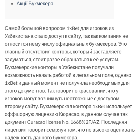
Акції Букмекера
Самой большой вопросом 1xBet для игроков из
Узбекистана стало доступ к сайту, так как компания не
относится нему числу официальных букмекеров. Это
главный отсутствия конторы, который заставляете
задуматься, стоит разве обращаться к её услугам.
Букмекерские конторы в Узбекистане получали
возможность начать работой в легальном поле, однако
1xBet и данный момент не получила необходимых для
этого документов. Так говорит о красовании, что у
игроков могут возникнуть неотложные с доступом
второму сайту. Букмекерская контора 1xBet использует
оффшорную лицензию Кюрасао, в данном случае так
документ Curacao license No. 1668%2FJAZ. Последняя
лицензия говорит семряуи том, что не высоко оценивать
надёжность данного букмекера.