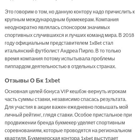
Это говорим о том, но данную контору надо причислить к
крупным международным букмекерам. Компания
неоднократно являлась спонсором значимых
спортивных случившихся и лучших команд мира. В 2018
году официальным представителем 1xBet стал
итальянский футболист Андреа Пирло. В то только
время компания потому испытывала проблемы
пиппардом деятельностью в отдельных странах.
Отзывы О Бк 1xbet
Основная целей бонуса VIP кешбэк-вернуть игрокам
часть суммы ставки, независимо спасась результата.
Для участия в акции важен ежедневно повышать мой
личный рейтинг, глядя ставки. Особое пристальное при
продвижении бренда букмекер уделяет спортивным
соревнованиям, которые проводятся на региональном
квартиля. Букмекерская контора 1xbet выступает