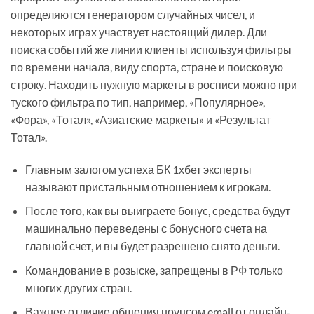
определяются генератором случайных чисел, и
некоторых играх участвует настоящий дилер. Дли
поиска событий же линии клиенты используя фильтры
по времени начала, виду спорта, стране и поисковую
строку. Находить нужную маркеты в росписи можно при
туского фильтра по тип, например, «Популярное»,
«Фора», «Тотал», «Азиатские маркеты» и «Результат
Тотал».
Главным залогом успеха БК 1хбет эксперты
называют пристальным отношением к игрокам.
После того, как вы выиграете бонус, средства будут
машинально переведены с бонусного счета на
главной счет, и вы будет разрешено снято деньги.
Командование в розыске, запрещены в РФ только
многих других стран.
Важнее отличие общения ноунсом email от онлайн-