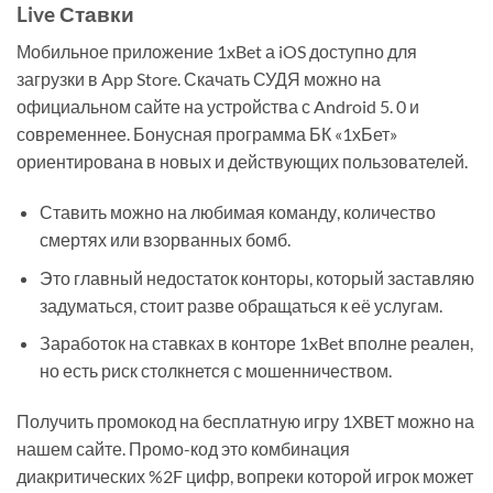
Live Ставки
Мобильное приложение 1xBet а iOS доступно для
загрузки в App Store. Скачать СУДЯ можно на
официальном сайте на устройства с Android 5. 0 и
современнее. Бонусная программа БК «1хБет»
ориентирована в новых и действующих пользователей.
Ставить можно на любимая команду, количество
смертях или взорванных бомб.
Это главный недостаток конторы, который заставляю
задуматься, стоит разве обращаться к её услугам.
Заработок на ставках в конторе 1xBet вполне реален,
но есть риск столкнется с мошенничеством.
Получить промокод на бесплатную игру 1XBET можно на
нашем сайте. Промо-код это комбинация
диакритических %2F цифр, вопреки которой игрок может