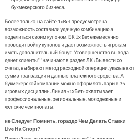
букмекерского бизнеса.
Более только, на сайте 1xBet предусмотрена
возможность составили удачную комбинацию а
поделиться своим купоном. БК 1x Bet ежемесячно
проводит войну купонов и дает возможность игрокам
иметь дополнительный бонус. Усовершенство вывода
денег клиенты” “начинают в раздел ЛК «Вывести со
счета», выбирают метод расходной операции, указывают
сумма транзакции и данные платежного средства. А
букмекерской компании можно оформлять пари в 35
игровых дисциплин. Линия «1хБет» охватывает
профессиональные, региональные, молодежные и
женские чемпионаты.
не Следует Помнить, гораздо Чем Делать Ставки
Live На Спорт?
Первый отзыв говорит о том, только” “выиграем