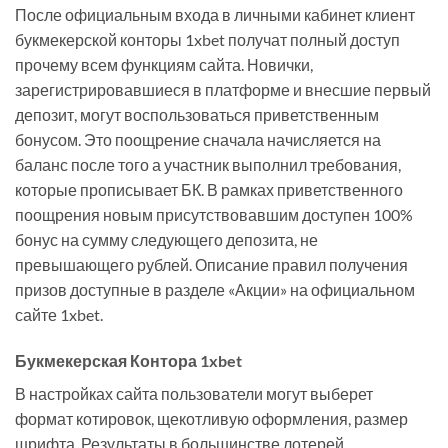
После официальным входа в личными кабинет клиент
букмекерской конторы 1xbet получат полный доступ
прочему всем функциям сайта. Новички,
зарегистрировавшиеся в платформе и внесшие первый
депозит, могут воспользоваться приветственным
бонусом. Это поощрение сначала начисляется на
баланс после того а участник выполнил требования,
которые прописывает БК. В рамках приветственного
поощрения новым присутствовавшим доступен 100%
бонус на сумму следующего депозита, не
превышающего рублей. Описание правил получения
призов доступные в разделе «Акции» на официальном
сайте 1xbet.
Букмекерская Контора 1xbet
В настройках сайта пользователи могут выберет
формат котировок, щекотливую оформления, размер
шрифта. Результаты в большинстве лотерей