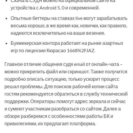
Скачать СУДЯ можно на официальном сайте на
устройства с Android 5. 0 и современней.
Опытные беттеры на ставках live могут зарабатывать
весьма хорошо, в же время как, новички, как правило,
надеются исключительно на ваше везение.
Букмекерская контора работает на рынке азартных
игр по лицензии Кюрасао 1668%2FJAZ.
Главное отличие общения судя email от онлайн-чата –
можно прикрепить файл или скриншот. Также получится
подробно описать ситуацию, только ускорит процесс
решал проблемы. Для поисков рабочей копии сайта
гостям рекомендуется обратиться в службу технической
поддержки. Операторы помогут адрес зеркала и сейчас
и сумеют участникам разобраться со сайтом. Далее а
обзоре разберемся с особенностями работы БК и
привилегиями, их предлагает платформа.