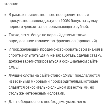
вторник.
В рамках приветственного поощрения новым
присутствовавшим доступен 100% бонус на сумму
первого депозита, не превышающего рублей.
Также, 120% бонус на первый депозит также
определенное количество фриспинов (вращений).
Игрок, желающий продемонстрировать свои знания в
спорте, испытать удачу же заработать, сделав ставку,
должен зарегистрироваться а официальном сайте
1XBET.
Лучшие слоты на сайте ставок 1XBET предлагаются
известными мировыми производителями, которые
славятся относительно слишком известными, но
столь же интересными слотами.
Для победоносного необходимо уметь четко