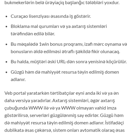
bukmekerlərin belə ürəyiaçiq başlanğıc tələbləri yoxdur.
Curaçao lisenziyası əsasında iş göstərir.
Bloklama mal qurumları və ya axtarış sistemləri
tərəfindən edilə bilər.
Bu məqalədə 1win bonus proqramı, izafi mərc oynama və
bonusların əldə edilməsi ətraflı şəkildə fikir olunacaq.
Bu halda, müştəri əski URL-dən sonra yenisinə köçürülür.
Güzgü həm də mahiyyət resursa təyin edilmiş domen
adlanır.
Veb portal yaratarkən tərtibatçılar eyni anda iki və ya ən
daha versiya yaradırlar. Axtarış sistemləri, əgər axtarış
çubuğunda WWW ilə və ya WWW olmayan vahid imza
göstərilirsə, serverləri güzgülənmiş say edirlər. Güzgü həm
də mahiyyət resursa təyin edilmiş domen adlanır. İstifadəçi
dublikata əsas çəkərsə, sistem onları avtomatik olaraq əsas