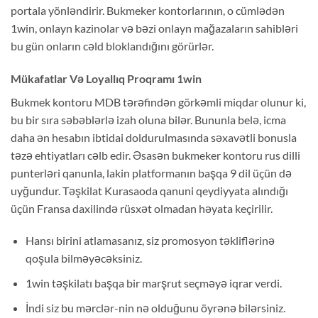
portala yönləndirir. Bukmeker kontorlarının, o cümlədən
1win, onlayn kazinolar və bəzi onlayn mağazaların sahibləri
bu gün onların cəld bloklandığını görürlər.
Mükafatlar Və Loyallıq Proqramı 1win
Bukmek kontoru MDB tərəfindən görkəmli miqdar olunur ki,
bu bir sıra səbəblərlə izah oluna bilər. Bununla belə, icma
daha ən hesabın ibtidai doldurulmasında səxavətli bonusla
təzə ehtiyatları cəlb edir. Əsasən bukmeker kontoru rus dilli
punterləri qanunla, lakin platformanın başqa 9 dil üçün də
uyğundur. Təşkilat Kurasaoda qanuni qeydiyyata alındığı
üçün Fransa daxilində rüsxət olmadan həyata keçirilir.
Hansı birini atlamasanız, siz promosyon təkliflərinə
qoşula bilməyəcəksiniz.
1win təşkilatı başqa bir marşrut seçməyə iqrar verdi.
İndi siz bu mərclər-nin nə olduğunu öyrənə bilərsiniz.