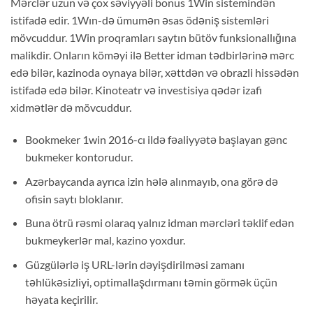
Mərclər uzun və çox səviyyəli bonus 1Win sistemindən
istifadə edir. 1Wın-də ümumən əsas ödəniş sistemləri
mövcuddur. 1Win proqramları saytın bütöv funksionallığına
malikdir. Onların köməyi ilə Better idman tədbirlərinə mərc
edə bilər, kazinoda oynaya bilər, xəttdən və obrazli hissədən
istifadə edə bilər. Kinoteatr və investisiya qədər izafi
xidmətlər də mövcuddur.
Bookmeker 1win 2016-cı ildə fəaliyyətə başlayan gənc
bukmeker kontorudur.
Azərbaycanda ayrıca izin hələ alınmayıb, ona görə də
ofisin saytı bloklanır.
Buna ötrü rəsmi olaraq yalnız idman mərcləri təklif edən
bukmeykerlər mal, kazino yoxdur.
Güzgülərlə iş URL-lərin dəyişdirilməsi zamanı
təhlükəsizliyi, optimallaşdırmanı təmin görmək üçün
həyata keçirilir.