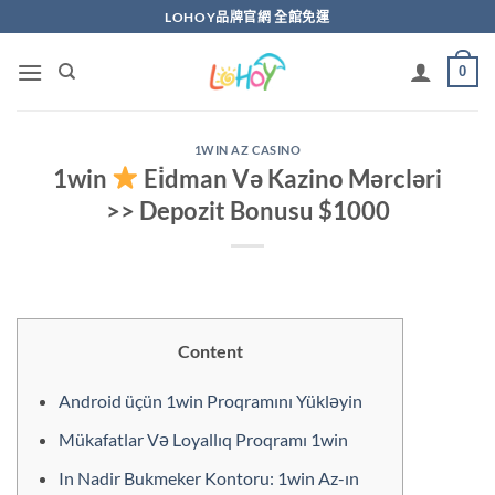
Skip
LOHOY品牌官網 全館免運
to
content
0
1WIN AZ CASINO
1win
Ei̇dman Və Kazino Mərcləri
>> Depozit Bonusu $1000
Content
Android üçün 1win Proqramını Yükləyin
Mükafatlar Və Loyallıq Proqramı 1win
In Nadir Bukmeker Kontoru: 1win Az-ın