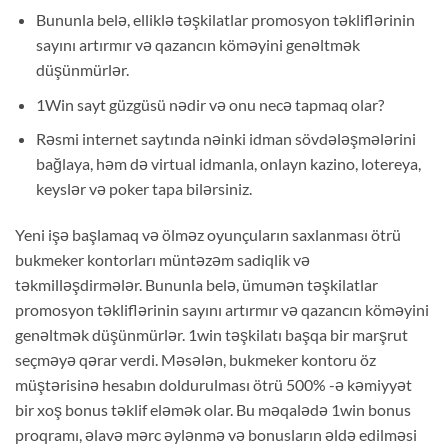
Bununla belə, elliklə təşkilatlar promosyon təkliflərinin
sayını artırmır və qazancın köməyini genəltmək
düşünmürlər.
1Win sayt güzgüsü nədir və onu necə tapmaq olar?
Rəsmi internet saytında nəinki idman sövdələşmələrini
bağlaya, həm də virtual idmanla, onlayn kazino, lotereya,
keyslər və poker tapa bilərsiniz.
Yeni işə başlamaq və ölməz oyunçuların saxlanması ötrü
bukmeker kontorları müntəzəm sadiqlik və
təkmilləşdirmələr. Bununla belə, ümumən təşkilatlar
promosyon təkliflərinin sayını artırmır və qazancın köməyini
genəltmək düşünmürlər. 1win təşkilatı başqa bir marşrut
seçməyə qərar verdi. Məsələn, bukmeker kontoru öz
müştərisinə hesabın doldurulması ötrü 500% -ə kəmiyyət
bir xoş bonus təklif eləmək olar. Bu məqalədə 1win bonus
proqramı, əlavə mərc əylənmə və bonusların əldə edilməsi