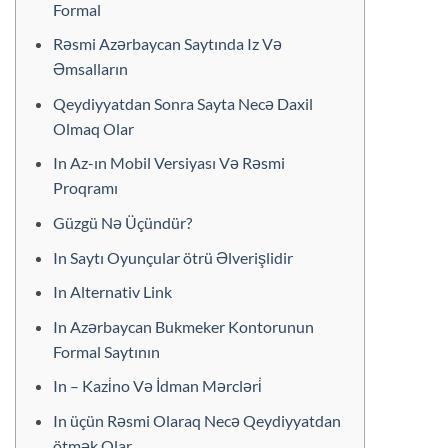
Formal
Rəsmi Azərbaycan Saytında Iz Və
Əmsalların
Qeydiyyatdan Sonra Sayta Necə Daxil
Olmaq Olar
In Az-ın Mobil Versiyası Və Rəsmi
Proqramı
Güzgü Nə Üçündür?
In Saytı Oyunçular ötrü Əlverişlidir
In Alternativ Link
In Azərbaycan Bukmeker Kontorunun
Formal Saytının
In – Kazi̇no Və İdman Mərcləri̇
In üçün Rəsmi Olaraq Necə Qeydiyyatdan
ötmək Olar