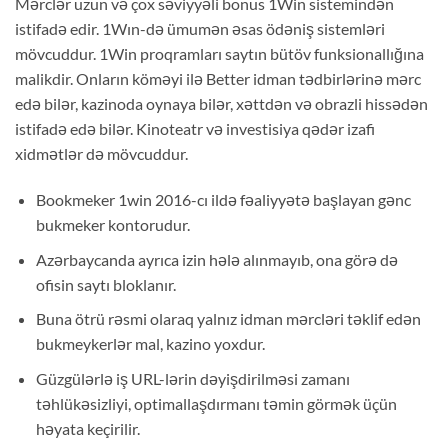
Mərclər uzun və çox səviyyəli bonus 1Win sistemindən
istifadə edir. 1Wın-də ümumən əsas ödəniş sistemləri
mövcuddur. 1Win proqramları saytın bütöv funksionallığına
malikdir. Onların köməyi ilə Better idman tədbirlərinə mərc
edə bilər, kazinoda oynaya bilər, xəttdən və obrazli hissədən
istifadə edə bilər. Kinoteatr və investisiya qədər izafi
xidmətlər də mövcuddur.
Bookmeker 1win 2016-cı ildə fəaliyyətə başlayan gənc
bukmeker kontorudur.
Azərbaycanda ayrıca izin hələ alınmayıb, ona görə də
ofisin saytı bloklanır.
Buna ötrü rəsmi olaraq yalnız idman mərcləri təklif edən
bukmeykerlər mal, kazino yoxdur.
Güzgülərlə iş URL-lərin dəyişdirilməsi zamanı
təhlükəsizliyi, optimallaşdırmanı təmin görmək üçün
həyata keçirilir.