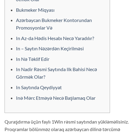
Bukmeker Miqyası
Azərbaycan Bukmeker Kontorundan
Promosyonlar Və
In Az-da Hədis Hesabı Necə Yaradılır?
In – Saytın Nəzərdən Keçirilməsi
In Nə Təklif Edir
In Nadir Rəsmi Saytında Ilk Bahisi Necə
Görmək Olar?
In Saytında Qeydiyyat
Inə Mərc Etməyə Necə Başlamaq Olar
Quraşdırma üçün faylı 1Win rəsmi saytından yükləməlisiniz.
Proqramlar bölünməz olaraq azərbaycan dilinə tərcümə