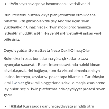
1Win saytı naviqasiya baxımından əlverişli vahid.
Bunu telefonunuzdan və ya planşetinizdən etmək daha
rahatdır. Sizə gərək olan tək şey Android üçün 1win
yükləməkdir. Cihazınızdakı 1win mobil proqramınıza
istənilən müddət, istənilən yerdə mərc etməyə imkan verə
bilərsiniz.
Qeydiyyatdan Sonra Sayta Necə Daxil Olmaq Olar
Bukmekerin əsas bonuslarına görə şirkətlərlə təzə
oyunçular səxavətli. Rəsmi internet saytında nəinki idman
sövdələşmələrini bağlaya, həm də virtual idmanla, onlayn
kazino, lotereya, keyslər və poker tapa bilərsiniz. Tərəfdaşlar
kimi
1win az
görkəmli bloggerlər də daxil olmaqla, əsas brend
layihələri seçib. 1win platformasında qeydiyyat prosesi rəvan
gedir.
Təşkilat Kurasaoda qanuni qeydiyyata alındığı ötrü