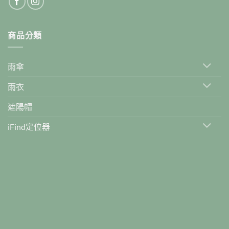
商品分類
雨傘
雨衣
遮陽帽
iFind定位器