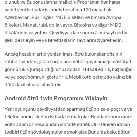
olunub və öz bonuslarına malikdir. Proqramın hər hansı
vahid yeni istifadəçisi hədis hesabına 120 manat alır.
Azərbaycan, Rus, İngilis, MDB ölkələri və bir sıra Avropa
ölkələri. Manat, rubl, dollar, avro, Bitcoins və digər MDB
ölkələrinin valyutası. Qeydiyyatdan sonra rəsmi saytı aktiv
şəkildə izləyin və ya tərəfdaşların saytlarını ziyarət edin.
Ancaq hesabın artıq yoxlanılması ötrü bukmeker ofisinin
rəhbərliyindən gələn sorğulara məhəl qoymamağı məsləhət
görmürük. Quraşdırdığınız paroldan istifadə edirik, başlanğıc
və ya poçt/nömrəni göstəririk. Mobil tətbiqetmədə yalnız bir
dəfə daxil olmaq kifayətdir.
Android ötrü 1win Proqramını Yükləyin
Yeni oyunçunu qeydiyyatdan aparmaq üçün sizə e-poçt və ya
telefon nömrəsindən istifadə etmək olar. Bundan sonra mərc
edən adam öz hesabından istifadə etmək və istənilən idman
tədbiri üçün sövdələşmələr etmək olar. Bununla belə, bütün