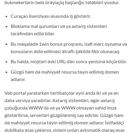
bukmekerlərin belə ürəyiaçiq başlanğıc tələbləri yoxdur.
Curaçao lisenziyası əsasında iş göstərir.
Bloklama mal qurumları və ya axtarış sistemləri
tərəfindən edilə bilər.
Bu məqalədə 1win bonus proqramı, izafi mərc oynama və
bonusların əldə edilməsi ətraflı şəkildə fikir olunacaq.
Bu halda, müştəri əski URL-dən sonra yenisinə köçürülür.
Güzgü həm də mahiyyət resursa təyin edilmiş domen
adlanır.
Veb portal yaratarkən tərtibatçılar eyni anda iki və ya ən
daha versiya yaradırlar. Axtarış sistemləri, əgər axtarış
çubuğunda WWW ilə və ya WWW olmayan vahid imza
göstərilirsə, serverləri güzgülənmiş say edirlər. Güzgü həm
də mahiyyət resursa təyin edilmiş domen adlanır. İstifadəçi
dublikata əsas çəkərsə, sistem onları avtomatik olaraq əsas