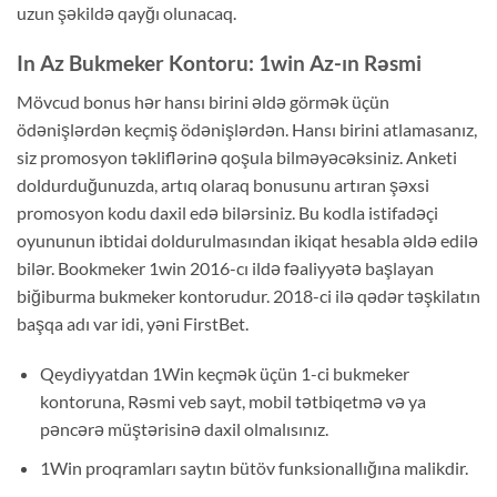
uzun şəkildə qayğı olunacaq.
In Az Bukmeker Kontoru: 1win Az-ın Rəsmi
Mövcud bonus hər hansı birini əldə görmək üçün
ödənişlərdən keçmiş ödənişlərdən. Hansı birini atlamasanız,
siz promosyon təkliflərinə qoşula bilməyəcəksiniz. Anketi
doldurduğunuzda, artıq olaraq bonusunu artıran şəxsi
promosyon kodu daxil edə bilərsiniz. Bu kodla istifadəçi
oyununun ibtidai doldurulmasından ikiqat hesabla əldə edilə
bilər. Bookmeker 1win 2016-cı ildə fəaliyyətə başlayan
biğiburma bukmeker kontorudur. 2018-ci ilə qədər təşkilatın
başqa adı var idi, yəni FirstBet.
Qeydiyyatdan 1Win keçmək üçün 1-ci bukmeker
kontoruna, Rəsmi veb sayt, mobil tətbiqetmə və ya
pəncərə müştərisinə daxil olmalısınız.
1Win proqramları saytın bütöv funksionallığına malikdir.