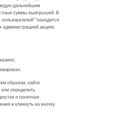
следую дальнейшим
естные суммы выигрышей. В
 пользователей” “находится
х администрацией акциях.
казино.
локирован.
Тем образом, найти
и или определить
ростая и понятная
ения и кликнуть на кнопку