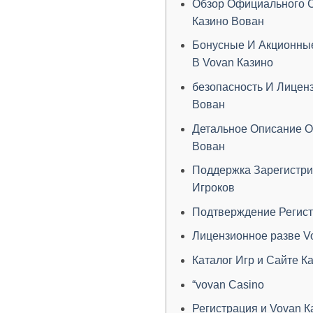
Обзор Официального 
Казино Вован
Бонусные И Акционны
В Vovan Казино
безопасность И Лицен
Вован
Детальное Описание О
Вован
Поддержка Зарегистр
Игроков
Подтверждение Регис
Лицензионное разве V
Каталог Игр и Сайте К
“vovan Casino
Регистрация и Vovan К