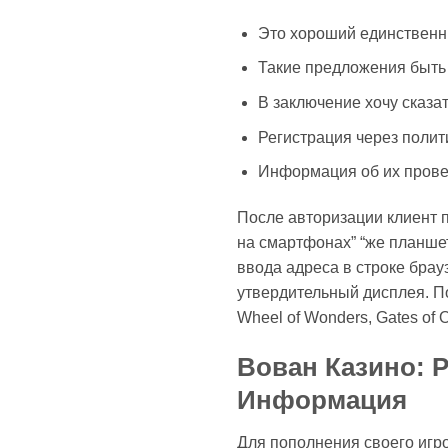
Это хороший единственн
Такие предложения быть 
В заключение хочу сказат
Регистрация через полит
Информация об их провед
После авторизации клиент п
на смартфонах” “же планше
ввода адреса в строке бра
утвердительный дисплея. Пол
Wheel of Wonders, Gates of 
Вован Казино: Р
Информация
Для пополнения своего игро