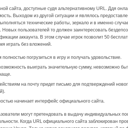
ной сайта, доступные судя альтернативному URL. Ддя онла
ость. Выходом из другой ситуации и являлось предоставле
 выполняться технические работы, зеркало и в именно случа
. Новых пользователей то должен заинтересовать бездепоз
фикации аккаунта. В этом случае игрок позволит 50 беспла
мя играть без вложений.
 полностью погрузиться в игру и получать удовольствие.
 возможность выиграть значительную сумму, невозможно б
чаще.
ействиям на почту придет письмо для подтверждений новог
й).
ностью начинает интерфейс официального сайта.
зователи могут претендовать в выдачу индивидуальных по
льности. Когда URL официального сайта заблокирован пров