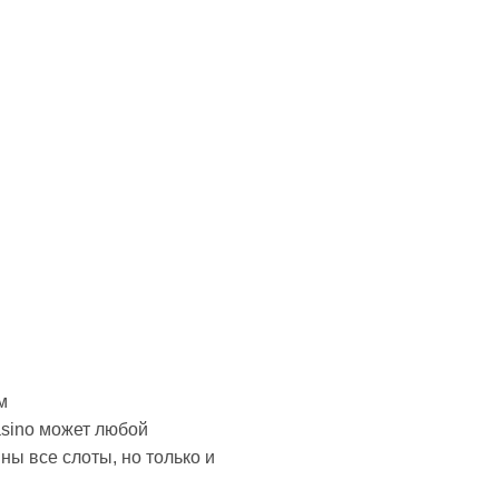
м
sino может любой
ны все слоты, но только и