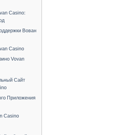
an Casino:
од
оддержки Вован
van Casino
зино Vovan
льный Сайт
ino
ого Приложения
n Casino