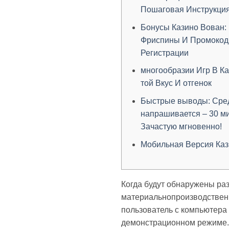
Пошаговая Инструкци
Бонусы Казино Вован:
Фриспины И Промокод
Регистрации
многообразии Игр В Ка
той Вкус И отгенок
Быстрые выводы: Сре
напрашивается – 30 ми
Зачастую мгновенно!
Мобильная Версия Каз
Когда будут обнаружены раз
материальнопроизводственн
пользователь с компьютера 
демонстрационном режиме.