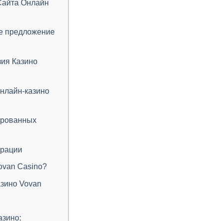
Сайта Онлайн
е предложение
зия Казино
нлайн-казино
ированных
трации
ovan Casino?
азино Vovan
азино: