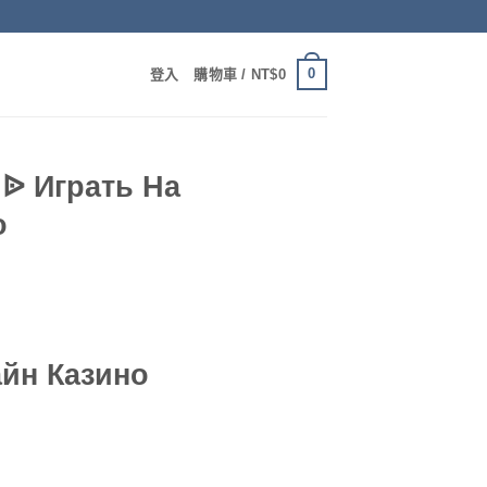
0
登入
購物車 /
NT$
0
 ᐉ Играть На
o
йн Казино