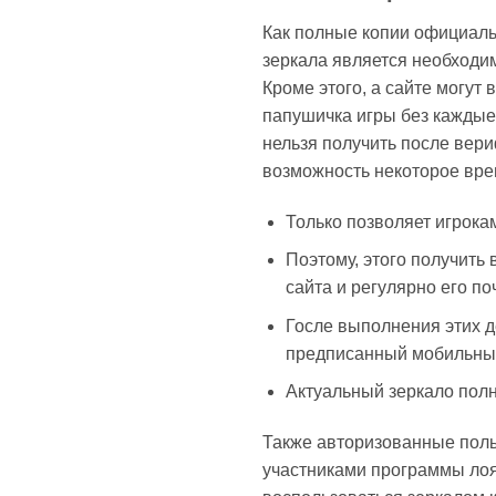
Как полные копии официаль
зеркала является необходим
Кроме этого, а сайте могут
папушичка игры без каждые
нельзя получить после вери
возможность некоторое вре
Только позволяет игрокам
Поэтому, этого получить
сайта и регулярно его по
Госле выполнения этих д
предписанный мобильны
Актуальный зеркало пол
Также авторизованные поль
участниками программы лоя