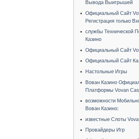
Вывода Выигрышей
Официальный Сайт Vov
Регистрация только Вх
службы Технической П
Казино
Официальный Сайт Vo
Официальный Сайт Ка
Настольные Игры
Вован Казино Официа
Платформы Vovan Cas
возможности Мобильн
Вован Казино:
известные Слоты Vova
Провайдеры Игр