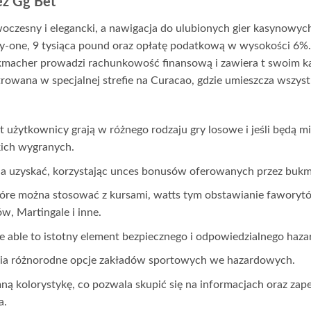
z Gg Bet
woczesny i elegancki, a nawigacja do ulubionych gier kasynowyc
nty-one, 9 tysiąca pound oraz opłatę podatkową w wysokości 6%.
kmacher prowadzi rachunkowość finansową i zawiera t swoim kat
trowana w specjalnej strefie na Curacao, gdzie umieszcza wszys
 użytkownicy grają w różnego rodzaju gry losowe i jeśli będą mi
kich wygranych.
a uzyskać, korzystając unces bonusów oferowanych przez bukm
, które można stosować z kursami, watts tym obstawianie fawory
w, Martingale i inne.
 able to istotny element bezpiecznego i odpowiedzialnego haza
ia różnorodne opcje zakładów sportowych we hazardowych.
ną kolorystykę, co pozwala skupić się na informacjach oraz za
a.