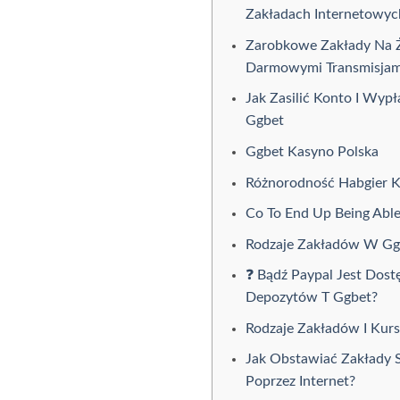
Zakładach Internetowyc
Zarobkowe Zakłady Na 
Darmowymi Transmisjam
Jak Zasilić Konto I Wyp
Ggbet
Ggbet Kasyno Polska
Różnorodność Habgier 
Co To End Up Being Able
Rodzaje Zakładów W Gg
❓ Bądź Paypal Jest Dost
Depozytów T Ggbet?
Rodzaje Zakładów I Kur
Jak Obstawiać Zakłady 
Poprzez Internet?