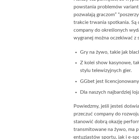
powstania problemów variant
pozwalają graczom” “poszerzy
trakcie trwania spotkania. S
company do określonych wydarz
wygranej można oczekiwać z 
Gry na żywo, takie jak bla
Z kolei show kasynowe, tak
stylu telewizyjnych gier.
GGbet jest licencjonowany
Dla naszych najbardziej lo
Powiedzmy, jeśli jesteś dośw
przeczuć company do rozwoju 
stanowić dobrą okazję perform
transmitowane na żywo, ma pr
entuzjastów sportu, jak i e-s