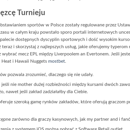
ęzcę Turnieju
obstawianiem sportów w Polsce zostały regulowane przez Usta
czasu w całym kraju powstało sporo portali internetowych unces
 palecie dostępnych dyscyplin sportowych i dość wysokim kurs
teraz i skorzystaj z najlepszych usług, jakie oferujemy typerom 
esz wybrać mecz EPL między Liverpoolem an Evertonem. Jeśli jes
 Heat i Hawaii Nuggets
mostbet
.
ów pozwala zrozumieć, dlaczego się nie udały.
o, jeśli nie mother dużej rozbieżności między kursami dwóch zaw
, nawet jeśli zakład zadziałałby dla Ciebie.
feruje szeroką gamę rynków zakładów, które oferują graczom p
tępne zarówno dla graczy kasynowych, jak my partner and i fa
nia z systemem iOS można pobrać z Software Retail outlet.