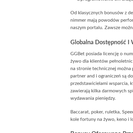
Od klasycznych bonusów z depo
nimmer mają powodów perform 
naszym portalu. Zawsze można
Globalna Dostępność I 
GGBet posiada licencję o num
żywo dla klientów pełnoletnic
na stronie technicznej można
partner and i ograniczeń są 
przedstawicielami wsparcia, 
zawierają kilka darmowych sp
wydawania pieniędzy.
Baccarat, poker, ruletka, Spe
kole fortuny na żywo, keno i 