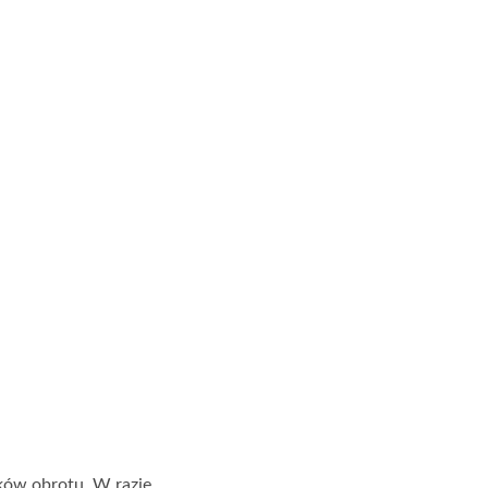
ków obrotu. W razie