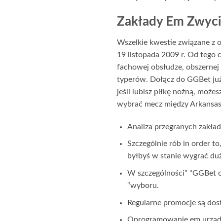
Zakłady Em Zwyci
Wszelkie kwestie związane z 
19 listopada 2009 r. Od tego 
fachowej obsłudze, obszernej
typerów. Dołącz do GGBet już 
jeśli lubisz piłkę nożną, moż
wybrać mecz między Arkansas
Analiza przegranych zakład
Szczególnie rób in order t
byłbyś w stanie wygrać dużo
W szczególności” “GGBet o
“wyboru.
Regularne promocje są dos
Oprogramowanie em urządze