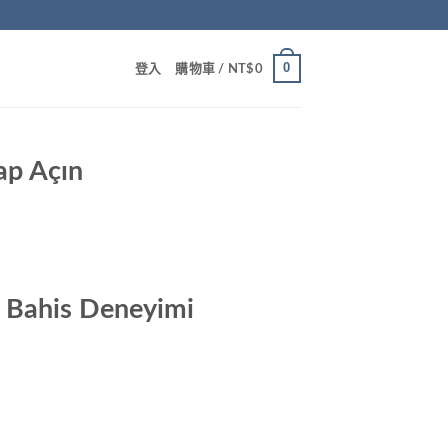
0
登入
購物車 /
NT$
0
ap Açın
lı Bahis Deneyimi