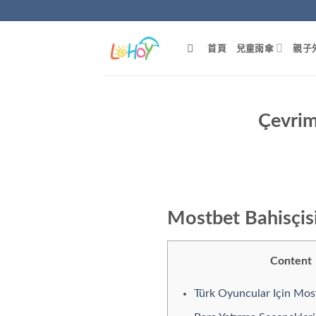
Skip
to
content
首頁
兒童雨傘
親子
Çevrim
Mostbet Bahisçisi
Content
Türk Oyuncular Için Mos