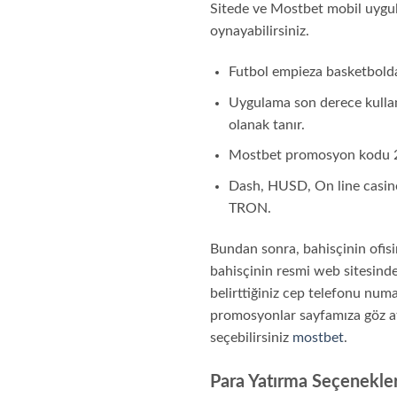
Sitede ve Mostbet mobil uygu
oynayabilirsiniz.
Futbol empieza basketboldan
Uygulama son derece kullanı
olanak tanır.
Mostbet promosyon kodu 202
Dash, HUSD, On line casin
TRON.
Bundan sonra, bahisçinin ofisi
bahisçinin resmi web sitesinde
belirttiğiniz cep telefonu num
promosyonlar sayfamıza göz at
seçebilirsiniz
mostbet
.
Para Yatırma Seçenekler