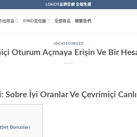
LOHOY品牌官網 全館免運
外出用品
IFIND定位器
全部商品
聯繫我們
UNCATEGORIZED
içi Oturum Açmaya Erişin Ve Bir Hes
: Sobre İyi Oranlar Ve Çevrimiçi Can
tbet Bonusları