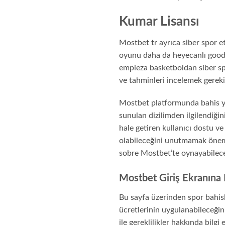
Kumar Lisansı
Mostbet tr ayrıca siber spor e
oyunu daha da heyecanlı good ge
empieza basketboldan siber spor
ve tahminleri incelemek gereki
Mostbet platformunda bahis yap
sunulan dizilimden ilgilendiğin
hale getiren kullanıcı dostu ve 
olabileceğini unutmamak öneml
sobre Mostbet’te oynayabilece
Mostbet Giriş Ekranına N
Bu sayfa üzerinden spor bahisle
ücretlerinin uygulanabileceğ
ile gereklilikler hakkında bilgi 