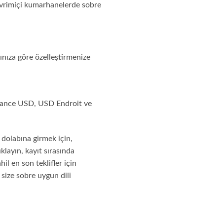
vrimiçi kumarhanelerde sobre
ınıza göre özelleştirmenize
inance USD, USD Endroit ve
 dolabına girmek için,
layın, kayıt sırasında
l en son teklifler için
size sobre uygun dili