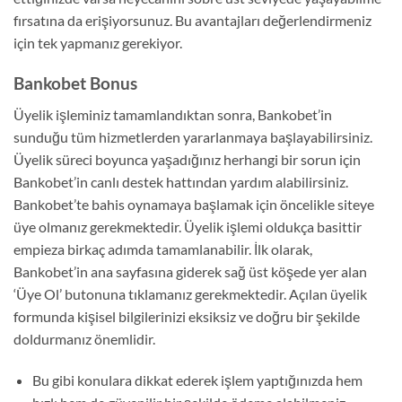
fırsatına da erişiyorsunuz. Bu avantajları değerlendirmeniz
için tek yapmanız gerekiyor.
Bankobet Bonus
Üyelik işleminiz tamamlandıktan sonra, Bankobet’in
sunduğu tüm hizmetlerden yararlanmaya başlayabilirsiniz.
Üyelik süreci boyunca yaşadığınız herhangi bir sorun için
Bankobet’in canlı destek hattından yardım alabilirsiniz.
Bankobet’te bahis oynamaya başlamak için öncelikle siteye
üye olmanız gerekmektedir. Üyelik işlemi oldukça basittir
empieza birkaç adımda tamamlanabilir. İlk olarak,
Bankobet’in ana sayfasına giderek sağ üst köşede yer alan
‘Üye Ol’ butonuna tıklamanız gerekmektedir. Açılan üyelik
formunda kişisel bilgilerinizi eksiksiz ve doğru bir şekilde
doldurmanız önemlidir.
Bu gibi konulara dikkat ederek işlem yaptığınızda hem