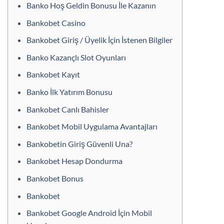
Banko Hoş Geldin Bonusu İle Kazanın
Bankobet Casino
Bankobet Giriş / Üyelik İçin İstenen Bilgiler
Banko Kazançlı Slot Oyunları
Bankobet Kayıt
Banko İlk Yatırım Bonusu
Bankobet Canlı Bahisler
Bankobet Mobil Uygulama Avantajları
Bankobetin Giriş Güvenli Una?
Bankobet Hesap Dondurma
Bankobet Bonus
Bankobet
Bankobet Google Android İçin Mobil