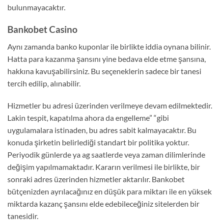
bulunmayacaktır.
Bankobet Casino
Aynı zamanda banko kuponlar ile birlikte iddia oynana bilinir.
Hatta para kazanma şansını yine bedava elde etme şansına,
hakkına kavuşabilirsiniz. Bu seçeneklerin sadece bir tanesi
tercih edilip, alınabilir.
Hizmetler bu adresi üzerinden verilmeye devam edilmektedir.
Lakin tespit, kapatılma ahora da engelleme” “gibi
uygulamalara istinaden, bu adres sabit kalmayacaktır. Bu
konuda şirketin belirlediği standart bir politika yoktur.
Periyodik günlerde ya ag saatlerde veya zaman dilimlerinde
değişim yapılmamaktadır. Kararın verilmesi ile birlikte, bir
sonraki adres üzerinden hizmetler aktarılır. Bankobet
bütçenizden ayrılacağınız en düşük para miktarı ile en yüksek
miktarda kazanç şansını elde edebileceğiniz sitelerden bir
tanesidir.