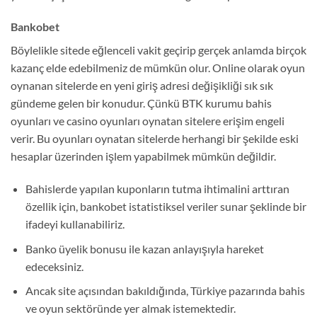
Bankobet
Böylelikle sitede eğlenceli vakit geçirip gerçek anlamda birçok
kazanç elde edebilmeniz de mümkün olur. Online olarak oyun
oynanan sitelerde en yeni giriş adresi değişikliği sık sık
gündeme gelen bir konudur. Çünkü BTK kurumu bahis
oyunları ve casino oyunları oynatan sitelere erişim engeli
verir. Bu oyunları oynatan sitelerde herhangi bir şekilde eski
hesaplar üzerinden işlem yapabilmek mümkün değildir.
Bahislerde yapılan kuponların tutma ihtimalini arttıran
özellik için, bankobet istatistiksel veriler sunar şeklinde bir
ifadeyi kullanabiliriz.
Banko üyelik bonusu ile kazan anlayışıyla hareket
edeceksiniz.
Ancak site açısından bakıldığında, Türkiye pazarında bahis
ve oyun sektöründe yer almak istemektedir.