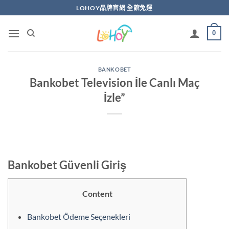
Skip
LOHOY品牌官網 全館免運
to
content
0
BANKOBET
Bankobet Television İle Canlı Maç
İzle”
Bankobet Güvenli Giriş
Content
Bankobet Ödeme Seçenekleri