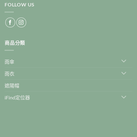
FOLLOW US
商品分類
雨傘
雨衣
遮陽帽
iFind定位器