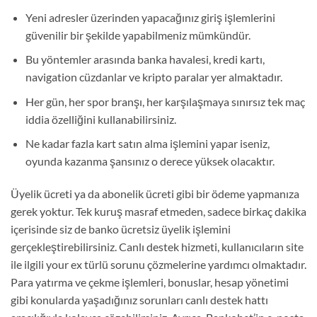
Yeni adresler üzerinden yapacağınız giriş işlemlerini
güvenilir bir şekilde yapabilmeniz mümkündür.
Bu yöntemler arasında banka havalesi, kredi kartı,
navigation cüzdanlar ve kripto paralar yer almaktadır.
Her gün, her spor branşı, her karşılaşmaya sınırsız tek maç
iddia özelliğini kullanabilirsiniz.
Ne kadar fazla kart satın alma işlemini yapar iseniz,
oyunda kazanma şansınız o derece yüksek olacaktır.
Üyelik ücreti ya da abonelik ücreti gibi bir ödeme yapmanıza
gerek yoktur. Tek kuruş masraf etmeden, sadece birkaç dakika
içerisinde siz de banko ücretsiz üyelik işlemini
gerçekleştirebilirsiniz. Canlı destek hizmeti, kullanıcıların site
ile ilgili your ex türlü sorunu çözmelerine yardımcı olmaktadır.
Para yatırma ve çekme işlemleri, bonuslar, hesap yönetimi
gibi konularda yaşadığınız sorunları canlı destek hattı