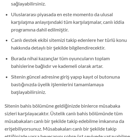
sağlayabilirsiniz.
Uluslararası piyasada en este momento da ulusal
karşılaşma anlayışındaki tüm karşılaşmalar, canlı iddia
programına dahil edilmiştir.
Canlı destek ekibi sitemizi takip edenlere her türlü konu
hakkında detaylı bir şekilde bilgilendirecektir.
Burada nihai kazançlar tüm oyuncuların toplam
bahislerine bağlıdır ve kademeli olarak artar.
Sitenin güncel adresine giriş yapıp kayıt ol butonuna
bastığınızda üyelik işlemlerini tamamlamaya
başlayabilirsiniz.
Sitenin bahis bölümüne geldiğinizde binlerce müsabaka
sizleri karşılayacaktır. Üstelik canlı bahis bölümünde tüm
müsabakaları canlı bir şekilde takip edebilme imkanına da
erişebiliyorsunuz. Müsabakaları canlı bir şekilde takip
ettiğinizde varsa heyecanını sobre üst seviyede yaşayabilme