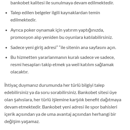
bankobet kalitesi ile sunulmaya devam edilmektedir.
Talep edilen belgeler ilgili kaynaklardan temin
edilmektedir.
Ayrıca poker oynamak için yatırım yaptığınızda,
promosyon alıp yeniden bu oyunlara katılabilirsiniz.
Sadece yeni giriş adresi” “ile sitenin ana sayfasını açın.
Bu hizmetten yararlanmanın kuralı sadece ve sadece,
resmi hesapları takip etmek ya weil katılım sağlamak
olacaktır.
İhtiyaç duymanız durumunda her türlü bilgiyi talep
edebilirsiniz ya da soru sorabilirsiniz. Bankobet sitesi üye
olan şahıslara, her türlü işlemine karşılık benefit dağıtmaya
devam etmektedir. Bankobet yeni adresi ile spor bahisleri
içerik açısından ya de uma avantaj açısından herhangi bir
değişim yaşamaz.