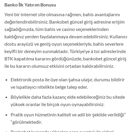
Banko İlk Yatırım Bonusu
Yeni bir internet site olmasına rağmen, bahis avantajlarını
değerlendirebilirsiniz. Bankobet güncel giriş adresine erişim
sağladığınızda, tüm bahis ve casino seçeneklerinden
kaldığınız yerden faydalanmaya devam edebilirsiniz. Kullanıcı
dostu arayüzü ve geniş oyun seçenekleriyle, bahis severlere
keyifli bir deneyim sunmaktadır. Türkiye’ye à toi adreslerinde
BTK kapatılma kararını gördüğünüzde, bankobet güncel giriş
ile bu kararın olumsuz etkisini ortadan kaldırabilirsiniz.
Elektronik posta ile üye olan şahsa ulaşır, durumu bildirir
ve ispatlayıcı nitelikte belge talep eder.
Böylelikle daha fazla kazanç elde edebileceğiniz bu sitede
yüksek oranlar ile birçok oyun oynayabilirsiniz.
Pratik oyun hizmetinin kaliteli ve adil bir şekilde verildiği”
“görülmektedir.
Bankobet kuponda yükselen oran avantajı ile sizleri