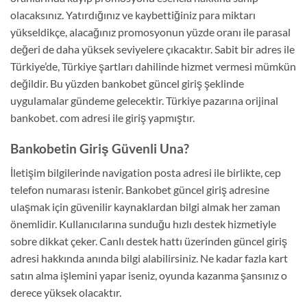
olacaksınız. Yatırdığınız ve kaybettiğiniz para miktarı
yükseldikçe, alacağınız promosyonun yüzde oranı ile parasal
değeri de daha yüksek seviyelere çıkacaktır. Sabit bir adres ile
Türkiye’de, Türkiye şartları dahilinde hizmet vermesi mümkün
değildir. Bu yüzden bankobet güncel giriş şeklinde
uygulamalar gündeme gelecektir. Türkiye pazarına orijinal
bankobet. com adresi ile giriş yapmıştır.
Bankobetin Giriş Güvenli Una?
İletişim bilgilerinde navigation posta adresi ile birlikte, cep
telefon numarası istenir. Bankobet güncel giriş adresine
ulaşmak için güvenilir kaynaklardan bilgi almak her zaman
önemlidir. Kullanıcılarına sunduğu hızlı destek hizmetiyle
sobre dikkat çeker. Canlı destek hattı üzerinden güncel giriş
adresi hakkında anında bilgi alabilirsiniz. Ne kadar fazla kart
satın alma işlemini yapar iseniz, oyunda kazanma şansınız o
derece yüksek olacaktır.