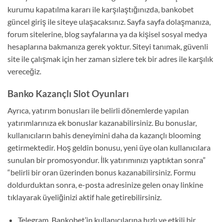
kurumu kapatılma kararı ile karşılaştığınızda, bankobet
güncel giriş ile siteye ulaşacaksınız. Sayfa sayfa dolaşmanıza,
forum sitelerine, blog sayfalarına ya da kişisel sosyal medya
hesaplarına bakmanıza gerek yoktur. Siteyi tanımak, güvenli
site ile çalışmak için her zaman sizlere tek bir adres ile karşılık
vereceğiz.
Banko Kazançlı Slot Oyunları
Ayrıca, yatırım bonusları ile belirli dönemlerde yapılan
yatırımlarınıza ek bonuslar kazanabilirsiniz. Bu bonuslar,
kullanıcıların bahis deneyimini daha da kazançlı blooming
getirmektedir. Hoş geldin bonusu, yeni üye olan kullanıcılara
sunulan bir promosyondur. İlk yatırımınızı yaptıktan sonra”
“belirli bir oran üzerinden bonus kazanabilirsiniz. Formu
doldurduktan sonra, e-posta adresinize gelen onay linkine
tıklayarak üyeliğinizi aktif hale getirebilirsiniz.
Telegram, Bankobet’in kullanıcılarına hızlı ve etkili bir