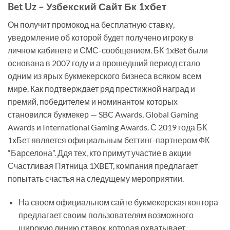
Bet Uz – Узбекский Сайт Бк 1хбет
Он получит промокод на бесплатную ставку,
уведомление об которой будет получено игроку в
личном кабинете и СМС-сообщением. БК 1xBet были
основана в 2007 году и а прошедший период стало
одним из ярых букмекерского бизнеса всяком всем
мире. Как подтверждает ряд престижной наград и
премий, победителем и номинантом которых
становился букмекер — SBC Awards, Global Gaming
Awards и International Gaming Awards. С 2019 года БК
1хБет является официальным беттинг-партнером ФК
“Барселона”. Ддя тех, кто примут участие в акции
Счастливая Пятница 1XBET, компания предлагает
попытать счастья на следущему мероприятии.
На своем официальном сайте букмекерская контора
предлагает своим пользователям возможного
широкую линию ставок, которая охватывает