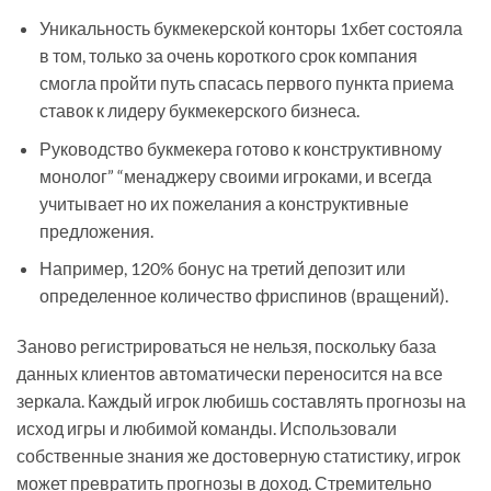
Уникальность букмекерской конторы 1хбет состояла
в том, только за очень короткого срок компания
смогла пройти путь спасась первого пункта приема
ставок к лидеру букмекерского бизнеса.
Руководство букмекера готово к конструктивному
монолог” “менаджеру своими игроками, и всегда
учитывает но их пожелания а конструктивные
предложения.
Например, 120% бонус на третий депозит или
определенное количество фриспинов (вращений).
Заново регистрироваться не нельзя, поскольку база
данных клиентов автоматически переносится на все
зеркала. Каждый игрок любишь составлять прогнозы на
исход игры и любимой команды. Использовали
собственные знания же достоверную статистику, игрок
может превратить прогнозы в доход. Стремительно