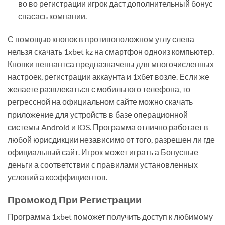
во во регистрации игрок даст дополнительный бонус
спасась компании.
С помощью кнопок в противоположном углу слева
нельзя скачать 1xbet kz на смартфон одноиз компьютер.
Кнопки пеннантса предназначены для многочисленных
настроек, регистрации аккаунта и 1хбет возле. Если же
желаете развлекаться с мобильного телефона, то
регрессной на официальном сайте можно скачать
приложение для устройств в базе операционной
системы Android и iOS. Программа отлично работает в
любой юрисдикции независимо от того, разрешен ли где
официальный сайт. Игрок может играть а Бонусные
деньги а соответствии с правилами установленных
условий а коэффициентов.
Промокод При Регистрации
Программа 1xbet поможет получить доступ к любимому