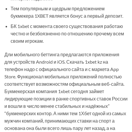
Тем популярным и щедрым предложением
букмекера 1XBET является бонус а первый депозит.
БК 1xbet с момента своего существования работаю
честно и безбоязненно по отношению прочему всем
своим игрокам.
Дли мобильного беттинга предлагаются приложения
для устройств Android и iOS. Скачать 1xbet kz на
телефон надо с официального сайта и с маркета App
Store. Функционал мобильных приложений полностью
соответствует возможностям официальным веб-сайта.
Букмекерская компания 1xbet сегодня займет
лидирующие позиции в ранке спортивных ставок России
и вошли в число менее стабильных и надёжных”
“букмекерских контор. А ними тем 1Хбет одной из самых
мужчин компаний, принимающих ставки на спорт а
основана она были всего лишь пару лет назад, а на