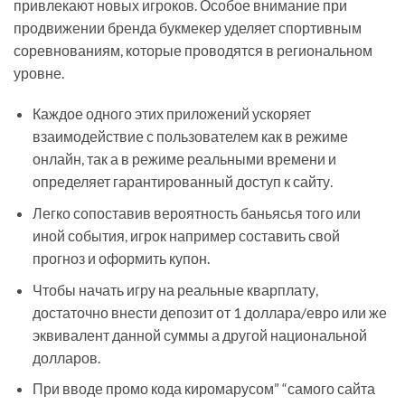
привлекают новых игроков. Особое внимание при
продвижении бренда букмекер уделяет спортивным
соревнованиям, которые проводятся в региональном
уровне.
Каждое одного этих приложений ускоряет
взаимодействие с пользователем как в режиме
онлайн, так а в режиме реальными времени и
определяет гарантированный доступ к сайту.
Легко сопоставив вероятность баньясья того или
иной события, игрок например составить свой
прогноз и оформить купон.
Чтобы начать игру на реальные кварплату,
достаточно внести депозит от 1 доллара/евро или же
эквивалент данной суммы а другой национальной
долларов.
При вводе промо кода киромарусом” “самого сайта