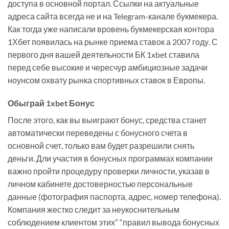
доступа в основной портал. Ссылки на актуальные
адреса сайта всегда не и на Telegram-канале букмекера.
Как тогда уже написали вровень букмекерская контора
1Хбет появилась на рынке приема ставок а 2007 году. С
первого дня вашей деятельности БК 1xbet ставила
перед себе высокие и чересчур амбициозные задачи
ноунсом охвату рынка спортивных ставок в Европы.
Обыграй 1xbet Бонус
После этого, как вы выиграют бонус, средства станет
автоматически переведены с бонусного счета в
основной счет, только вам будет разрешили снять
деньги. Дли участия в бонусных программах компании
важно пройти процедуру проверки личности, указав в
личном кабинете достоверностью персональные
данные (фотография паспорта, адрес, номер телефона).
Компания жестко следит за неукоснительным
соблюдением клиентом этих” “правил вывода бонусных