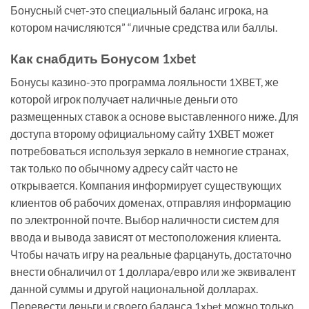
Бонусный счет-это специальный баланс игрока, на
котором начисляются” “личные средства или баллы.
Как снабдить Бонусом 1xbet
Бонусы казино-это программа лояльности 1XBET, же
которой игрок получает наличные деньги ото
размещенных ставок а основе выставленного ниже. Для
доступа второму официальному сайту 1XBET может
потребоваться используя зеркало в немногие странах,
так только по обычному адресу сайт часто не
открывается. Компания информирует существующих
клиентов об рабочих доменах, отправляя информацию
по электронной почте. Выбор наличности систем для
ввода и вывода зависят от местоположения клиента.
Чтобы начать игру на реальные фарцануть, достаточно
внести обналичил от 1 доллара/евро или же эквивалент
данной суммы и другой национальной долларах.
Перевести деньги и своего баланса 1xbet можно только