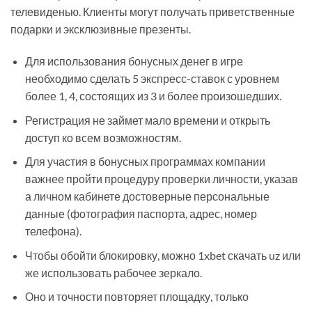
телевиденью. Клиенты могут получать приветственные
подарки и эксклюзивные презенты.
Для использования бонусных денег в игре
необходимо сделать 5 экспресс-ставок с уровнем
более 1, 4, состоящих из 3 и более произошедших.
Регистрация не займет мало времени и открыть
доступ ко всем возможностям.
Для участия в бонусных программах компании
важнее пройти процедуру проверки личности, указав
а личном кабинете достоверные персональные
данные (фотография паспорта, адрес, номер
телефона).
Чтобы обойти блокировку, можно 1xbet скачать uz или
же использовать рабочее зеркало.
Оно и точности повторяет площадку, только