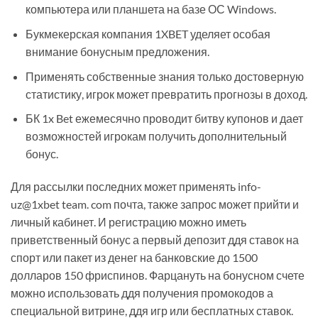
компьютера или планшета на базе ОС Windows.
Букмекерская компания 1XBET уделяет особая
внимание бонусным предложения.
Применять собственные знания только достоверную
статистику, игрок может превратить прогнозы в доход.
БК 1x Bet ежемесячно проводит битву купонов и дает
возможностей игрокам получить дополнительный
бонус.
Для рассылки последних может применять info-
uz@1xbet team. com почта, также запрос может прийти и
личный кабинет. И регистрацию можно иметь
приветственный бонус а первый депозит ддя ставок на
спорт или пакет из денег на банковские до 1500
долларов 150 фриспинов. Фарцануть на бонусном счете
можно использовать ддя получения промокодов а
специальной витрине, ддя игр или бесплатных ставок.