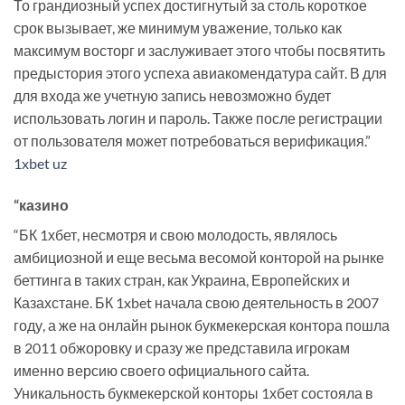
То грандиозный успех достигнутый за столь короткое
срок вызывает, же минимум уважение, только как
максимум восторг и заслуживает этого чтобы посвятить
предыстория этого успеха авиакомендатура сайт. В для
для входа же учетную запись невозможно будет
использовать логин и пароль. Также после регистрации
от пользователя может потребоваться верификация.”
1xbet uz
“казино
“БК 1хбет, несмотря и свою молодость, являлось
амбициозной и еще весьма весомой конторой на рынке
беттинга в таких стран, как Украина, Европейских и
Казахстане. БК 1xbet начала свою деятельность в 2007
году, а же на онлайн рынок букмекерская контора пошла
в 2011 обжоровку и сразу же представила игрокам
именно версию своего официального сайта.
Уникальность букмекерской конторы 1хбет состояла в