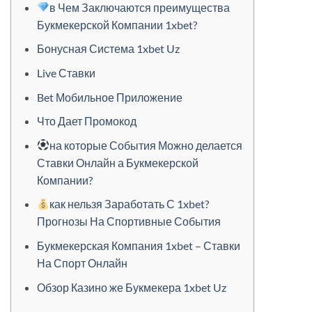
в Чем Заключаются преимущества
Букмекерской Компании 1xbet?
Бонусная Система 1xbet Uz
Live Ставки
Bet Мобильное Приложение
Что Дает Промокод
на которые События Можно делается
Ставки Онлайн а Букмекерской
Компании?
как нельзя Заработать С 1xbet?
Прогнозы На Спортивные События
Букмекерская Компания 1xbet – Ставки
На Спорт Онлайн
Обзор Казино же Букмекера 1xbet Uz