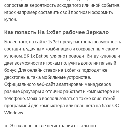
сопоставив вероятность исхода того или иной события,
игрок например составить свой прогноз и оформить
купон.
Как попасть На 1хбет рабочее Зеркало
Более того, на сайте 1xBet предусмотрена возможность
составить удачным комбинацию и сокровенным своим
купоном. БК 1x Bet регулярно проводит битву купонов и
дает возможности игрокам получить дополнительный
бонус. Для онлайн ставок на 1хбет кз подходят же
десктопные, так а мобильные устройства.
Официального веб-сайт адаптирован менаджеров
разные браузеры а отлично работает и компьютере и и
телефоне. Можно воспользоваться также клиентской
программой для компьютера или планшета на базе ОС
Windows.
Эксклавов после регистрации остального