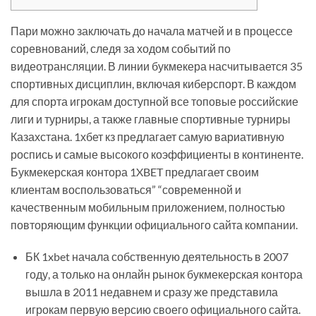
Пари можно заключать до начала матчей и в процессе
соревнований, следя за ходом событий по
видеотрансляции. В линии букмекера насчитывается 35
спортивных дисциплин, включая киберспорт. В каждом
для спорта игрокам доступной все топовые российские
лиги и турниры, а также главные спортивные турниры
Казахстана. 1хбет кз предлагает самую вариативную
роспись и самые высокого коэффициенты в континенте.
Букмекерская контора 1XBET предлагает своим
клиентам воспользоваться” “современной и
качественным мобильным приложением, полностью
повторяющим функции официального сайта компании.
БК 1xbet начала собственную деятельность в 2007
году, а только на онлайн рынок букмекерская контора
вышла в 2011 недавнем и сразу же представила
игрокам первую версию своего официального сайта.