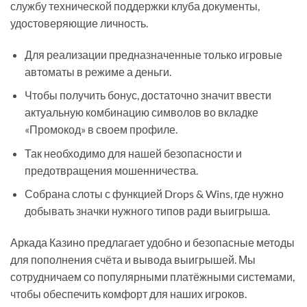
службу технической поддержки клуба документы,
удостоверяющие личность.
Для реализации предназначенные только игровые
автоматы в режиме а деньги.
Чтобы получить бонус, достаточно значит ввести
актуальную комбинацию символов во вкладке
«Промокод» в своем профиле.
Так необходимо для нашей безопасности и
предотвращения мошенничества.
Собрана слоты с функцией Drops & Wins, где нужно
добывать значки нужного типов ради выигрыша.
Аркада Казино предлагает удобно и безопасные методы
для пополнения счёта и вывода выигрышей. Мы
сотрудничаем со популярными платёжными системами,
чтобы обеспечить комфорт для наших игроков.