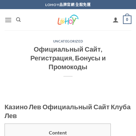
Skip
LOHOY品牌官網 全館免運
to
content
0
UNCATEGORIZED
Официальный Сайт,
Регистрация, Бонусы и
Промокоды
Казино Лев Официальный Сайт Клуба
Лев
Content