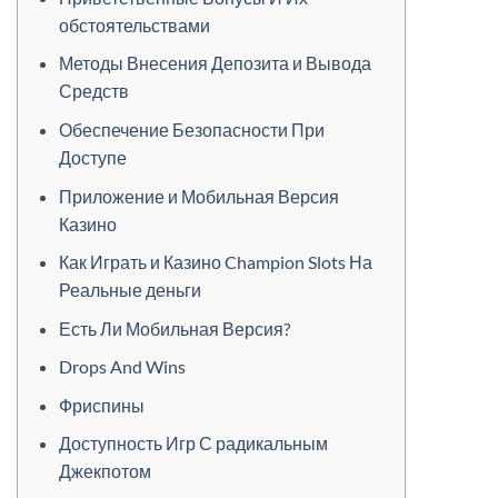
обстоятельствами
Методы Внесения Депозита и Вывода
Средств
Обеспечение Безопасности При
Доступе
Приложение и Мобильная Версия
Казино
Как Играть и Казино Champion Slots На
Реальные деньги
Есть Ли Мобильная Версия?
Drops And Wins
Фриспины
Доступность Игр С радикальным
Джекпотом