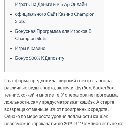
Играть На Деньги и Pin Ap Онлайн
официального Сайт Казино Champion
Slots
Бонусная Программа для Игроков В
Champion Slots
Игры в Казино
Бонус 500% К Депозиту
Платформа предложила широкий спектр ставок на
различные виды спорта, включая футбол, баскетбол,
теннис, хоккей и многие те. У оператора не программа
лояльности, саму предусматривает кэшбэк. А старте
возвращают меньше 3% от проигранных средств.
Однако по мере роста уровня лояльности кэшбэк
невозможно «прокачать» до 20%. В” “Чемпион есть не же