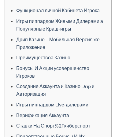
Функционал личной Кабинета Игрока
Игры пиппардом Живыми Дилерами а
Популярные Краш-игры
Дрип Казино – Мобильная Версия же
Приложение
Преимуществоа Казино
Бонусы И Акции усовершенство
Игроков
Создание Аккаунта и Казино Drip и
Авторизация
Игры пиппардом Live-дилерами
Верификация Аккаунта
Ставки На Спорт%2Fкиберспорт
Приветственные Бонусы И Их