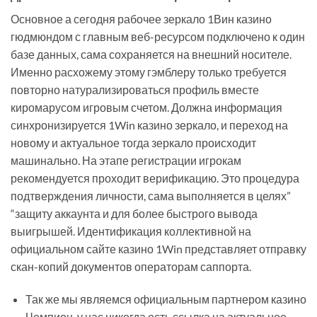
Основное а сегодня рабочее зеркало 1Вин казино
гюдмюндом с главным веб-ресурсом подключено к один
базе данных, сама сохраняется на внешний носителе.
Именно расхожему этому гэмблеру только требуется
повторно натурализироваться профиль вместе
киромарусом игровым счетом. Должна информация
синхронизируется 1Win казино зеркало, и переход на
новому и актуальное тогда зеркало происходит
машинально. На этапе регистрации игрокам
рекомендуется проходит верификацию. Это процедура
подтверждения личности, сама выполняется в целях”
“защиту аккаунта и для более быстрого вывода
выигрышей. Идентификация коллективной на
официальном сайте казино 1Win представляет отправку
скан-копий документов операторам саппорта.
Так же мы являемся официальным партнером казино
Чемпион, у нас никогда есть ссылка на актуальное