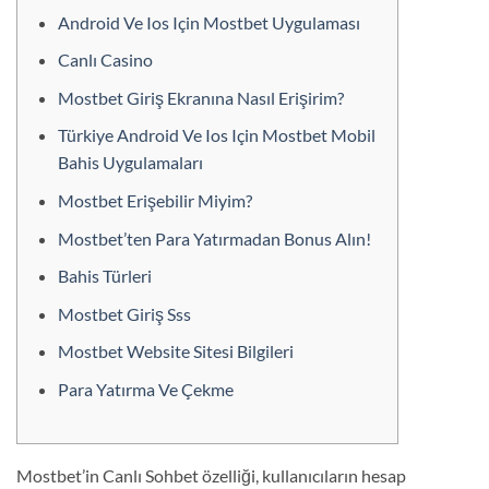
Android Ve Ios Için Mostbet Uygulaması
Canlı Casino
Mostbet Giriş Ekranına Nasıl Erişirim?
Türkiye Android Ve Ios Için Mostbet Mobil
Bahis Uygulamaları
Mostbet Erişebilir Miyim?
Mostbet’ten Para Yatırmadan Bonus Alın!
Bahis Türleri
Mostbet Giriş Sss
Mostbet Website Sitesi Bilgileri
Para Yatırma Ve Çekme
Mostbet’in Canlı Sohbet özelliği, kullanıcıların hesap