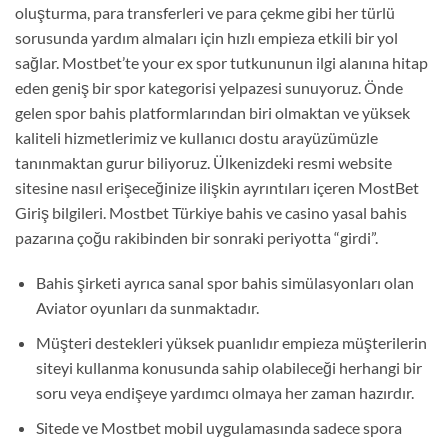
oluşturma, para transferleri ve para çekme gibi her türlü
sorusunda yardım almaları için hızlı empieza etkili bir yol
sağlar. Mostbet’te your ex spor tutkununun ilgi alanına hitap
eden geniş bir spor kategorisi yelpazesi sunuyoruz. Önde
gelen spor bahis platformlarından biri olmaktan ve yüksek
kaliteli hizmetlerimiz ve kullanıcı dostu arayüzümüzle
tanınmaktan gurur biliyoruz. Ülkenizdeki resmi website
sitesine nasıl erişeceğinize ilişkin ayrıntıları içeren MostBet
Giriş bilgileri. Mostbet Türkiye bahis ve casino yasal bahis
pazarına çoğu rakibinden bir sonraki periyotta “girdi”.
Bahis şirketi ayrıca sanal spor bahis simülasyonları olan
Aviator oyunları da sunmaktadır.
Müşteri destekleri yüksek puanlıdır empieza müşterilerin
siteyi kullanma konusunda sahip olabileceği herhangi bir
soru veya endişeye yardımcı olmaya her zaman hazırdır.
Sitede ve Mostbet mobil uygulamasında sadece spora