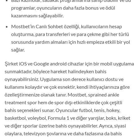
programlar, oyuncuların daha fazla bonus ve ödül
kazanmasını sağlayabilir.
Mostbet’in Canlı Sohbet özelliği, kullanıcıların hesap
oluşturma, para transferleri ve para çekme gibi her türlü
sorusunda yardım almaları için hızlı empieza etkili bir yol
sağlar.
Şirket iOS ve Google android cihazlar için bir mobil uygulama
sunmaktadır, böylece hareket halindeyken bahis
oynayabilirsiniz. Uygulama son derece kullanıcı dostu ve
kullanımı kolaydır ve çok esnektir, kendi ihtiyaçlarınıza göre
özelleştirmenize olanak tanır. Mostbet, sprained ankle
treatment spor hem de spor dışı etkinliklerde çok çeşitli
bahis seçenekleri sunar. Oyuncular futbol, tenis, hokey,
basketbol, voleybol, Formula 1 ve diğer yarışlar, boks, kriket
ve diğer sporlar üzerine bahis oynayabilirler. Ayrıca, siyasi
olaylara, televizyon şovlarına ve daha fazlasına da bahis