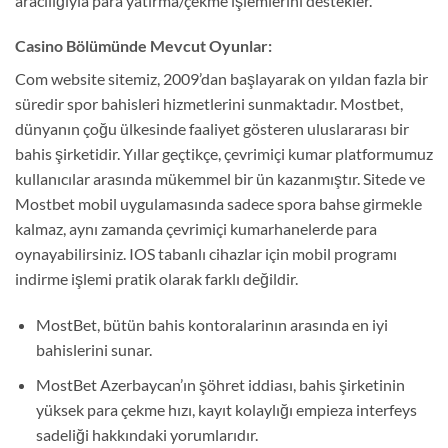
aracılığıyla para yatırma/çekme işlemlerini destekler.
Casino Bölümünde Mevcut Oyunlar:
Com website sitemiz, 2009’dan başlayarak on yıldan fazla bir
süredir spor bahisleri hizmetlerini sunmaktadır. Mostbet,
dünyanın çoğu ülkesinde faaliyet gösteren uluslararası bir
bahis şirketidir. Yıllar geçtikçe, çevrimiçi kumar platformumuz
kullanıcılar arasında mükemmel bir ün kazanmıştır. Sitede ve
Mostbet mobil uygulamasında sadece spora bahse girmekle
kalmaz, aynı zamanda çevrimiçi kumarhanelerde para
oynayabilirsiniz. IOS tabanlı cihazlar için mobil programı
indirme işlemi pratik olarak farklı değildir.
MostBet, bütün bahis kontoralarinın arasında en iyi
bahislerini sunar.
MostBet Azerbaycan’ın şöhret iddiası, bahis şirketinin
yüksek para çekme hızı, kayıt kolaylığı empieza interfeys
sadeliği hakkındaki yorumlarıdır.