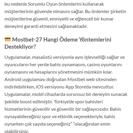
bu nedenle Sorumlu Oyun önlemlerini kullanarak
müşterilerinin güvende olmasını sağlar. Bu önlemler şirketin
müşterilerine güvenli, emniyetli ve eğlenceli bir kumar
deneyimi garanti etmesini sağlamaktadır.
Mostbet-27 Hangi Ödeme Yöntemlerini
Destekliyor?
Uygulamalar, masaüstü versiyonla aynı işlevselliği sağlar ve
oyuncuların her yerde bahis oynamasını, casino oyunlarını
oynamasını ve hesaplarını yönetmesini mümkün kılar.
Android uygulaması doğrudan Mostbet web sitesinden
indirilebilirken, iOS versiyonu App Store’da mevcuttur.
Uygulamalar, mobil cihazlarda sorunsuz bir deneyim sunacak
şekilde boost edilmiştir. Türkiye’de spor bahisleri
hizmetlerinin güvenilir ve güvenilir bir sağlayıcısıdır. Bahis
oynayabileceğiniz spor ve etkinlik seçenekleriyle, bahis
oynarken çok sayıda seçeneğiniz” “olacağından emin
olabilirsiniz.