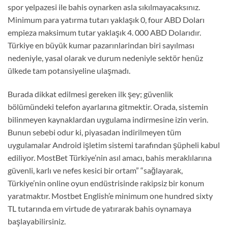
spor yelpazesi ile bahis oynarken asla sıkılmayacaksınız.
Minimum para yatırma tutarı yaklaşık 0, four ABD Doları
empieza maksimum tutar yaklaşık 4. 000 ABD Dolarıdır.
Türkiye en büyük kumar pazarınlarindan biri sayılması
nedeniyle, yasal olarak ve durum nedeniyle sektör henüz
ülkede tam potansiyeline ulaşmadı.
Burada dikkat edilmesi gereken ilk şey; güvenlik
bölümündeki telefon ayarlarına gitmektir. Orada, sistemin
bilinmeyen kaynaklardan uygulama indirmesine izin verin.
Bunun sebebi odur ki, piyasadan indirilmeyen tüm
uygulamalar Android işletim sistemi tarafından şüpheli kabul
ediliyor. MostBet Türkiye’nin asıl amacı, bahis meraklılarına
güvenli, karlı ve nefes kesici bir ortam” “sağlayarak,
Türkiye’nin online oyun endüstrisinde rakipsiz bir konum
yaratmaktır. Mostbet English’e minimum one hundred sixty
TL tutarında em virtude de yatırarak bahis oynamaya
başlayabilirsiniz.