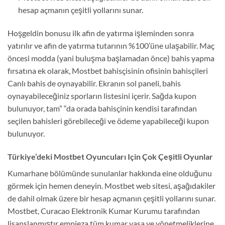
hesap açmanın çeşitli yollarını sunar.
Hoşgeldin bonusu ilk afin de yatırma işleminden sonra
yatırılır ve afin de yatırma tutarının %100’üne ulaşabilir. Maç
öncesi modda (yani buluşma başlamadan önce) bahis yapma
fırsatına ek olarak, Mostbet bahisçisinin ofisinin bahisçileri
Canlı bahis de oynayabilir. Ekranın sol paneli, bahis
oynayabileceğiniz sporların listesini içerir. Sağda kupon
bulunuyor, tam” “da orada bahisçinin kendisi tarafından
seçilen bahisleri görebileceği ve ödeme yapabileceği kupon
bulunuyor.
Türkiye’deki Mostbet Oyuncuları Için Çok Çeşitli Oyunlar
Kumarhane bölümünde sunulanlar hakkında eine olduğunu
görmek için hemen deneyin. Mostbet web sitesi, aşağıdakiler
de dahil olmak üzere bir hesap açmanın çeşitli yollarını sunar.
Mostbet, Curacao Elektronik Kumar Kurumu tarafından
lisanslanmıştır empieza tüm kumar yasa ve yönetmeliklerine