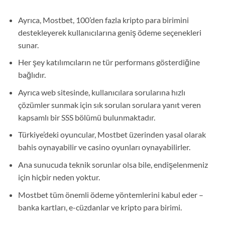
Ayrıca, Mostbet, 100’den fazla kripto para birimini
destekleyerek kullanıcılarına geniş ödeme seçenekleri
sunar.
Her şey katılımcıların ne tür performans gösterdiğine
bağlıdır.
Ayrıca web sitesinde, kullanıcılara sorularına hızlı
çözümler sunmak için sık sorulan sorulara yanıt veren
kapsamlı bir SSS bölümü bulunmaktadır.
Türkiye’deki oyuncular, Mostbet üzerinden yasal olarak
bahis oynayabilir ve casino oyunları oynayabilirler.
Ana sunucuda teknik sorunlar olsa bile, endişelenmeniz
için hiçbir neden yoktur.
Mostbet tüm önemli ödeme yöntemlerini kabul eder –
banka kartları, e-cüzdanlar ve kripto para birimi.