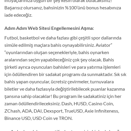
ihtiyaçlarınıza uygun bir şey kesin olarak bulacaksınız!
Başarısız olursanız, bahsinizin %100’ünü bonus hesabınıza
iade edeceğiz.
Adım Adım Web Sitesi Engellemesini Aşma:
Futbol, basketbol ve daha fazlası gibi çeşitli spor dallarında
simüle edilmiş maçlara bahis oynayabilirsiniz. Aviator”
“oyunlarından oluşan seçenekleriyle, bahis oynarken
aralarından seçim yapabileceğiniz çok şey olacak. Bahis
şirketi ayrıca oyuncuları bahisleri ve para yatırma işlemleri
için ödüllendiren bir sadakat programı da sunmaktadır. Sık sık
bahis yapan oyuncular, ücretsiz çevirmeler, turnuvalara
biletler ve daha fazlasıyla değiştirilebilecek puanlar kazanma
şansına sahip olacaklar! Bu program ile sadakatiniz için her
zaman ödüllendirileceksiniz. Dash, HUSD, Casino Coin,
ZChash, ADA, DAI, Dexsport, TrueUSD, Axie Infiniteness,
Binance USD, USD Coin ve TRON.