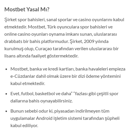
Mostbet Yasal Mı?
Şirket spor bahisleri, sanal sporlar ve casino oyunlarını kabul
etmektedir. Mostbet, Türk oyunculara spor bahisleri ve
online casino oyunları oynama imkanı sunan, uluslararası
drabbats bir bahis platformudur. Şirket, 2009 yılında
kurulmuş olup, Curaçao tarafından verilen uluslararası bir
lisans altında faaliyet göstermektedir.
Mostbet, banka ve kredi kartları, banka havaleleri empieza
e-Cüzdanlar dahil olmak üzere bir dizi ödeme yöntemini
kabul etmektedir.
Evet, futbol, basketbol ve daha” “fazlası gibi çeşitli spor
dallarına bahis oynayabilirsiniz.
Bunun sebebi odur ki, piyasadan indirilmeyen tüm
uygulamalar Android işletim sistemi tarafından şüpheli
kabul ediliyor.