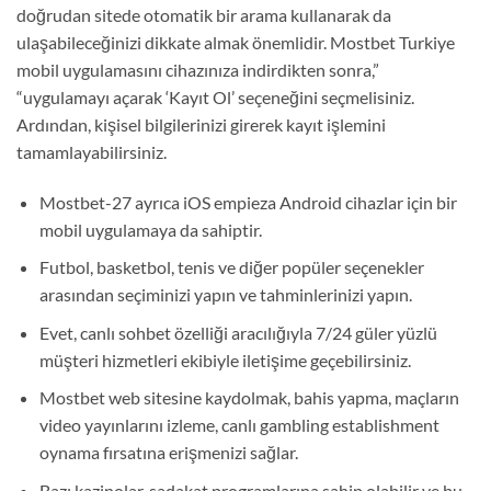
doğrudan sitede otomatik bir arama kullanarak da
ulaşabileceğinizi dikkate almak önemlidir. Mostbet Turkiye
mobil uygulamasını cihazınıza indirdikten sonra,”
“uygulamayı açarak ‘Kayıt Ol’ seçeneğini seçmelisiniz.
Ardından, kişisel bilgilerinizi girerek kayıt işlemini
tamamlayabilirsiniz.
Mostbet-27 ayrıca iOS empieza Android cihazlar için bir
mobil uygulamaya da sahiptir.
Futbol, basketbol, tenis ve diğer popüler seçenekler
arasından seçiminizi yapın ve tahminlerinizi yapın.
Evet, canlı sohbet özelliği aracılığıyla 7/24 güler yüzlü
müşteri hizmetleri ekibiyle iletişime geçebilirsiniz.
Mostbet web sitesine kaydolmak, bahis yapma, maçların
video yayınlarını izleme, canlı gambling establishment
oynama fırsatına erişmenizi sağlar.
Bazı kazinolar, sadakat programlarına sahip olabilir ve bu