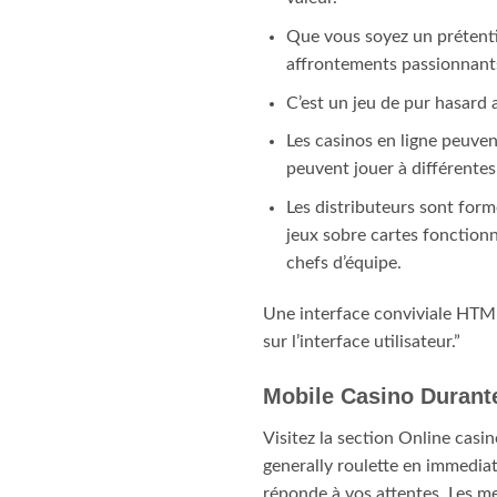
Que vous soyez un prétentie
affrontements passionnant
C’est un jeu de pur hasard 
Les casinos en ligne peuven
peuvent jouer à différentes
Les distributeurs sont form
jeux sobre cartes fonctionn
chefs d’équipe.
Une interface conviviale HTM
sur l’interface utilisateur.”
Mobile Casino Durant
Visitez la section Online casi
generally roulette en immediate
réponde à vos attentes. Les m