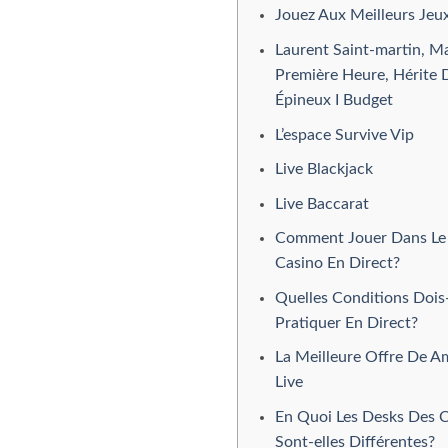
Jouez Aux Meilleurs Jeu
Laurent Saint-martin, M
Première Heure, Hérite D
Épineux I Budget
L’espace Survive Vip
Live Blackjack
Live Baccarat
Comment Jouer Dans Le
Casino En Direct?
Quelles Conditions Dois
Pratiquer En Direct?
La Meilleure Offre De 
Live
En Quoi Les Desks Des C
Sont-elles Différentes?