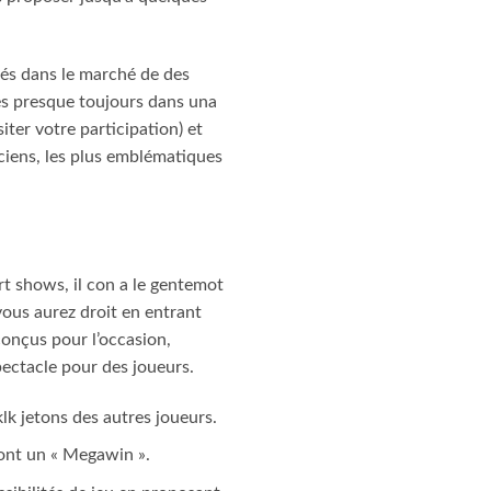
ués dans le marché de des
és presque toujours dans una
siter votre participation) et
nciens, les plus emblématiques
rt shows, il con a le gentemot
vous aurez droit en entrant
conçus pour l’occasion,
pectacle pour des joueurs.
lk jetons des autres joueurs.
ront un « Megawin ».