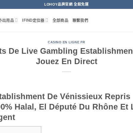
LOHOY品牌官網 全館免運
外出用品
IFIND定位器
全部商品
聯繫我們
CASINO EN LIGNE FR
 De Live Gambling Establishmen
Jouez En Direct
tablishment De Vénissieux Repris
% Halal, El Député Du Rhône Et L
gent