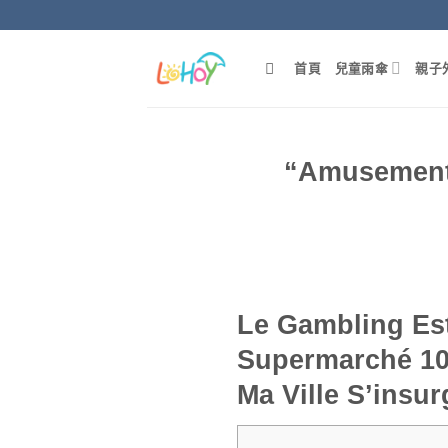
Skip
to
content
首頁
兒童雨傘
親子
“Amusements
Le Gambling Es
Supermarché 100
Ma Ville S’insur