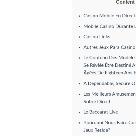
Content
Casino Mobile En Direct
Mobile Casino Durante 
Casino Links
Autres Jeux Para Casino
Le Contenu Des Modèles
Se Révèle Être Destiné 
Âgées De Eighteen Ans E
A Dependable, Secure O
Les Meilleurs Amusemen
Sobre Direct
Le Baccarat Live
Pourquoi Nous Faire Conf
Jeux Reside?