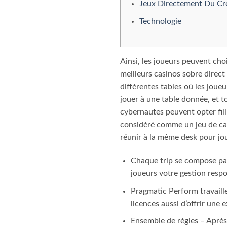
Jeux Directement Du Cr
Technologie
Ainsi, les joueurs peuvent cho
meilleurs casinos sobre direct
différentes tables où les joue
jouer à une table donnée, et t
cybernautes peuvent opter fill
considéré comme un jeu de car
réunir à la même desk pour jou
Chaque trip se compose para
joueurs votre gestion respo
Pragmatic Perform travaille
licences aussi d’offrir un
Ensemble de règles – Après 