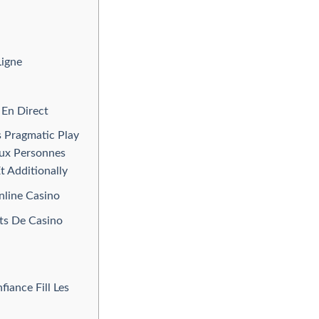
Ligne
 En Direct
 Pragmatic Play
Aux Personnes
t Additionally
nline Casino
ts De Casino
iance Fill Les