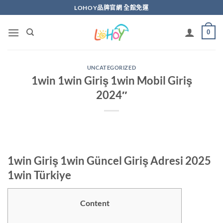
Skip
LOHOY品牌官網 全館免運
to
content
0
UNCATEGORIZED
1win 1win Giriş 1win Mobil Giriş
2024″
1win Giriş 1win Güncel Giriş Adresi 2025
1win Türkiye
Content