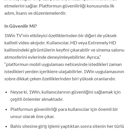
etmelerini sağlar. Platformun güvenilirliği konusunda ilk
adım, lisans ve düzenlemelerdir.
In Güvenilir Mi?
1Win TV’nin etkileyici özelliklerinden bir diğeri de yüksek
kaliteli video akışıdır. Kullanıcılar, HD veya Extremely HD
kalitesindeki görüntülerin keyfini çıkarabilir ve sinema salonu
atmosferini evlerinde deneyimleyebilirler. Ayrıca,”
“platformun mobil uygulaması neticesinde istedikleri zaman
istedikleri yerden içeriklere ulaşabilirler. 1Win uygulamasının
sobre dikkat çeken özelliklerinden biri yüksek oranlarıdır.
Neyse ki, 1Win, kullanıcılarının güvenliğini sağlamak için
çeşitli önlemler almaktadır.
Platformun güvenilirliği para kullanıcılar için önemli bir
unsur olarak öne çıkar.
Bahis sitesine giriş işlemi yaptıktan sonra sitenin her türlü