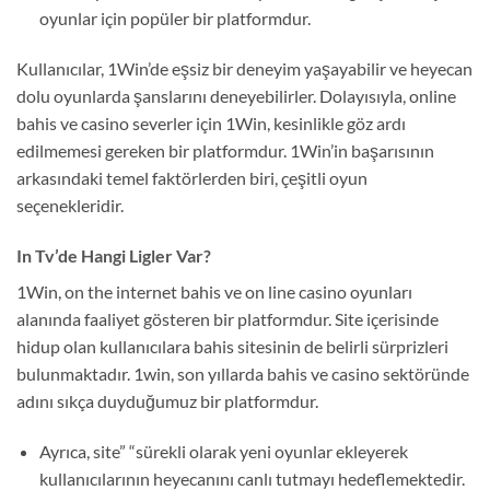
oyunlar için popüler bir platformdur.
Kullanıcılar, 1Win’de eşsiz bir deneyim yaşayabilir ve heyecan
dolu oyunlarda şanslarını deneyebilirler. Dolayısıyla, online
bahis ve casino severler için 1Win, kesinlikle göz ardı
edilmemesi gereken bir platformdur. 1Win’in başarısının
arkasındaki temel faktörlerden biri, çeşitli oyun
seçenekleridir.
In Tv’de Hangi Ligler Var?
1Win, on the internet bahis ve on line casino oyunları
alanında faaliyet gösteren bir platformdur. Site içerisinde
hidup olan kullanıcılara bahis sitesinin de belirli sürprizleri
bulunmaktadır. 1win, son yıllarda bahis ve casino sektöründe
adını sıkça duyduğumuz bir platformdur.
Ayrıca, site” “sürekli olarak yeni oyunlar ekleyerek
kullanıcılarının heyecanını canlı tutmayı hedeflemektedir.