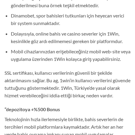
gönderilmesi buna örnek teşkil etmektedir.
Dinamobet, spor bahisleri tutkunları için heyecan verici
bir system sunmaktadır.
Dolayısıyla, online bahis ve casino severler için 1Win,
kesinlikle göz ardı edilmemesi gereken bir platformdur.
Mobil cihazlarınızdan erişebileceğiniz mobil web-site veya
uygulama üzerinden 1Win kolayca giriş yapabilirsiniz.
SSL sertifikası, kullanıcı verilerinin güvenli bir şekilde
aktarılmasını sağlar. Bu ag, 1win’in kullanıcı verilerini güvende
tuttuğunu göstermektedir. 1Win, Türkiye’de yasal olarak
hizmet verebileceğini iddia ettiği birkaç neden vardır.
“depozitoya +%500 Bonus
Teknolojinin hızla ilerlemesiyle birlikte, bahis severlerin de
tercihleri mobil platformlara kaymaktadır. Artık her an her
yerde bahis oynama imkanı sunan mobil uygulamalar,