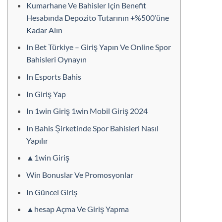
Kumarhane Ve Bahisler Için Benefit
Hesabında Depozito Tutarının +%500’üne
Kadar Alın
In Bet Türkiye – Giriş Yapın Ve Online Spor
Bahisleri Oynayın
In Esports Bahis
In Giriş Yap
In 1win Giriş 1win Mobil Giriş 2024
In Bahis Şirketinde Spor Bahisleri Nasıl
Yapılır
▲1win Giriş
Win Bonuslar Ve Promosyonlar
In Güncel Giriş
▲hesap Açma Ve Giriş Yapma