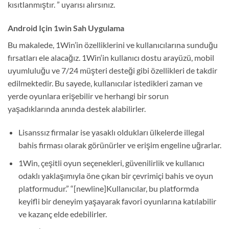
kısıtlanmıştır. ” uyarısı alırsınız.
Android Için 1win Sah Uygulama
Bu makalede, 1Win’in özelliklerini ve kullanıcılarına sunduğu
fırsatları ele alacağız. 1Win‘in kullanıcı dostu arayüzü, mobil
uyumluluğu ve 7/24 müşteri desteği gibi özellikleri de takdir
edilmektedir. Bu sayede, kullanıcılar istedikleri zaman ve
yerde oyunlara erişebilir ve herhangi bir sorun
yaşadıklarında anında destek alabilirler.
Lisanssız firmalar ise yasaklı oldukları ülkelerde illegal
bahis firması olarak görünürler ve erişim engeline uğrarlar.
1Win, çeşitli oyun seçenekleri, güvenilirlik ve kullanıcı
odaklı yaklaşımıyla öne çıkan bir çevrimiçi bahis ve oyun
platformudur.” “[newline]Kullanıcılar, bu platformda
keyifli bir deneyim yaşayarak favori oyunlarına katılabilir
ve kazanç elde edebilirler.