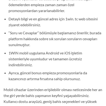
ödemelerden empieza zaman zaman özel
promosyonlardan yararlanabilirler.
Detaylı bilgi ve en güncel adres için 1win. tc web sitesini
ziyaret edebilirsiniz.
“Soru ve Cevaplar” bölümüyle başlamanız önerilir, burada
platform hakkında sobre sık sorulan soruların cevapları
sunulmuştur.
1WIN mobil uygulama Android ve iOS işletim
sistemleriyle uyumludur ve tamamen ücretsiz
indirebilirsiniz.
Ayrıca, güncel bonus empieza promosyonlarla da
kazancınızı artırma fırsatına sahip olursunuz.
Mobil cihazlar üzerinden erişilebilir olması neticesinde her an
the girl yerde bahis yapmanın keyfini yaşayabilirsiniz.
Kullanıcı dostu arayüzü, geniş bahis seçenekleri ve yüksek