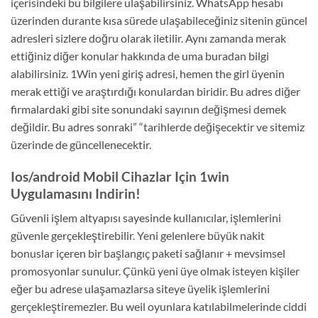
içerisindeki bu bilgilere ulaşabilirsiniz. WhatsApp hesabı
üzerinden durante kısa sürede ulaşabileceğiniz sitenin güncel
adresleri sizlere doğru olarak iletilir. Aynı zamanda merak
ettiğiniz diğer konular hakkında de uma buradan bilgi
alabilirsiniz. 1Win yeni giriş adresi, hemen the girl üyenin
merak ettiği ve araştırdığı konulardan biridir. Bu adres diğer
firmalardaki gibi site sonundaki sayının değişmesi demek
değildir. Bu adres sonraki” “tarihlerde değişecektir ve sitemiz
üzerinde de güncellenecektir.
Ios/android Mobil Cihazlar Için 1win
Uygulamasını Indirin!
Güvenli işlem altyapısı sayesinde kullanıcılar, işlemlerini
güvenle gerçekleştirebilir. Yeni gelenlere büyük nakit
bonuslar içeren bir başlangıç paketi sağlanır + mevsimsel
promosyonlar sunulur. Çünkü yeni üye olmak isteyen kişiler
eğer bu adrese ulaşamazlarsa siteye üyelik işlemlerini
gerçekleştiremezler. Bu weil oyunlara katılabilmelerinde ciddi