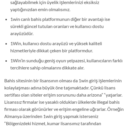
sağlayabilmek için üyelik işlemlerinizi eksiksiz
yaptığınızdan emin olmalısınız.
1win canlı bahis platformunun diğer bir avantajı ise
sürekli güncel tutulan oranları ve kullanıcı dostu
arayüzüdür.
1Win, kullanıcı dostu arayüzü ve yüksek kaliteli
hizmetleriyle dikkat çeken bir platformdur.
1Win’in sunduğu geniş oyun yelpazesi, kullanıcıların farklı
tercihlere sahip olmalarını dikkate alır.
Bahis sitesinin bir lisansının olması da 1win giriş işlemlerinin
kolaylaşması adına büyük öne taşımaktadır. Çünkü lisans
sertifası olan siteler erişim sorununu daha arizona” “yaşarlar.
Lisanssız firmalar ise yasaklı oldukları ülkelerde illegal bahis
firması olarak görünürler ve erişim engeline uğrarlar. Örneğin
Almanya üzerinden 1win giriş yapmak isterseniz
“Bölgenizdeki hizmet, kumar lisansımız tarafından